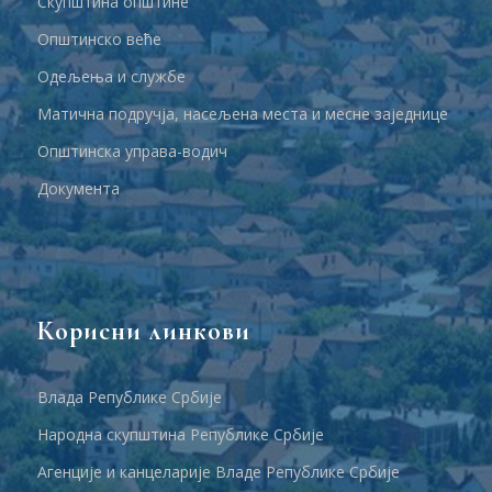
Скупштина општине
Општинско веће
Одељења и службе
Матична подручја, насељена места и месне заједнице
Општинска управа-водич
Документа
Корисни линкови
Влада Републике Србије
Народна скупштина Републике Србије
Агенције и канцеларије Владе Републике Србије