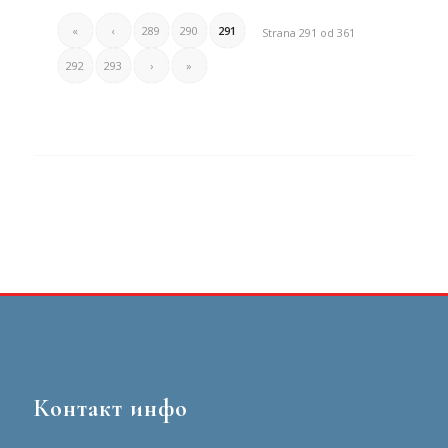
«
‹
289
290
291
Strana 291 od 361
292
293
›
»
Контакт инфо