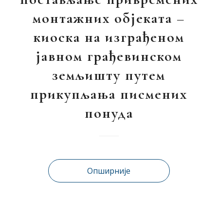
монтажних објеката –
киоска на изграђеном
јавном грађевинском
земљишту путем
прикупљања писмених
понуда
Опширније