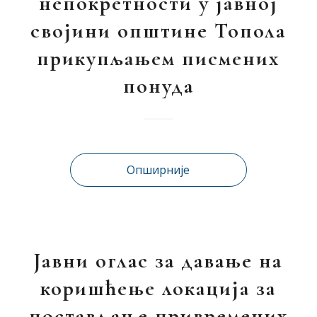
непокретности у јавној
својини општине Топола
прикупљањем писмених
понуда
Опширније
Јавни оглас за давање на
коришћење локација за
постављање привремених