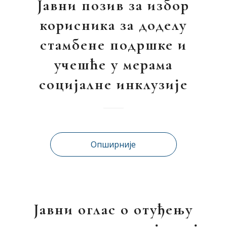
Јавни позив за избор
корисника за доделу
стамбене подршке и
учешће у мерама
социјалне инклузије
Опширније
Јавни оглас о отуђењу