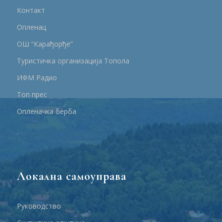
Контакт
Опленац
ОШ “Карађорђе”
Туристичка организација Топола
ИФМ Радио
Топ прес
Опленачка берба
Локална самоуправа
Руководство