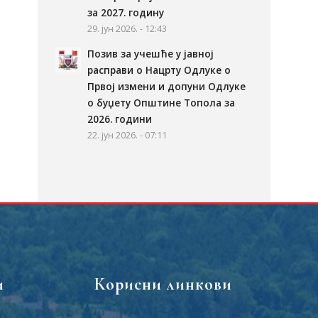
за 2027. годину
29. јун 2026. - 12:43
Позив за учешће у јавној
расправи о Нацрту Одлуке о
Првој измени и допуни Одлуке
о буџету Општине Топола за
2026. години
22. јун 2026. - 07:11
и
Корисни линкови