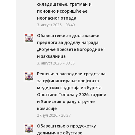
складиштење, третман и
поновно искоришћење
неопасног отпада
3. август 2026. - 08:49
Обавештење за достављање
предлога за доделу награда
„Рођење пресвете Богородице“
и захвалница
3. август 2026. - 08:35
Решење о расподели средстава
за суфинансирање пројеката
медијских садржаја из буџета
Општине Топола у 2026. години
и Записник о раду стручне
комисије
27. јул 2026. - 20:37
Обавештење о продужетку
делимичне обуставе