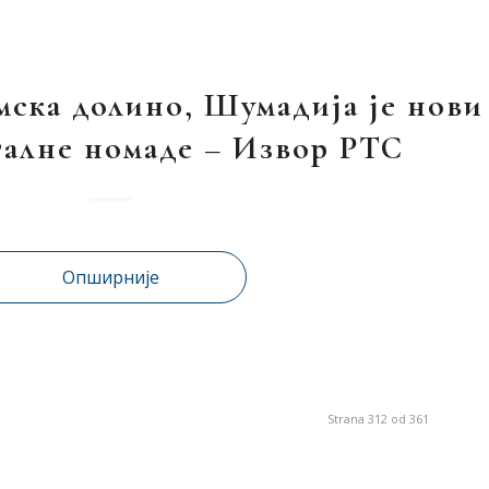
мска долино, Шумадија је нови
италне номаде – Извор РТС
Опширније
Strana 312 od 361