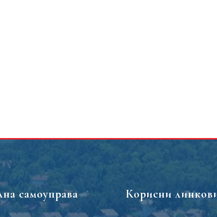
лна самоуправа
Корисни линков