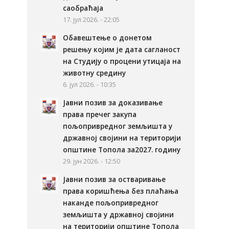
саобраћаја
17. јул 2026. - 22:05
Обавештење о донетом
решењу којим је дата сагланост
на Студију о процени утицаја на
животну средину
6. јул 2026. - 10:35
Јавни позив за доказивање
права пречег закупа
пољопривредног земљишта у
државној својини на територији
општине Топола за2027. годину
29. јун 2026. - 12:50
Јавни позив за остваривање
права коришћења без плаћања
наканде пољопривредног
земљишта у државној својини
на територији општине Топола