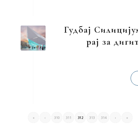
Гудбај Силицију
рај за диг
«
‹
310
311
312
313
314
›
»