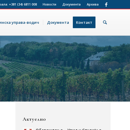
рала:
+381 (34) 6811 008
Новости
Документа
Архива
нска управа-водич
Документа
Контакт
Актуелно