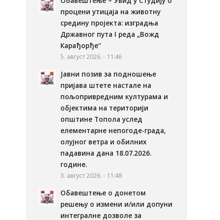
Обавештење – Увид у Студију о
процени утицаја на животну
средину пројекта: изградња
Државног пута I реда „Вожд
Карађорђе“
5. август 2026. - 11:46
Јавни позив за подношење
пријава штете настале на
пољопривредним културама и
објектима на територији
општине Топола услед
елементарне непогоде-града,
олујног ветра и обилних
падавина дана 18.07.2026.
године.
3. август 2026. - 11:48
Обавештење о донетом
решењу о измени и/или допуни
интегралне дозволе за