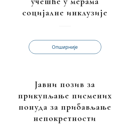
учешће у мерама
социјалне инклузије
Опширније
Јавни позив за
прикупљање писмених
понуда за прибављање
непокретности