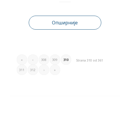
Опширније
«
‹
308
309
310
Strana 310 od 361
311
312
›
»