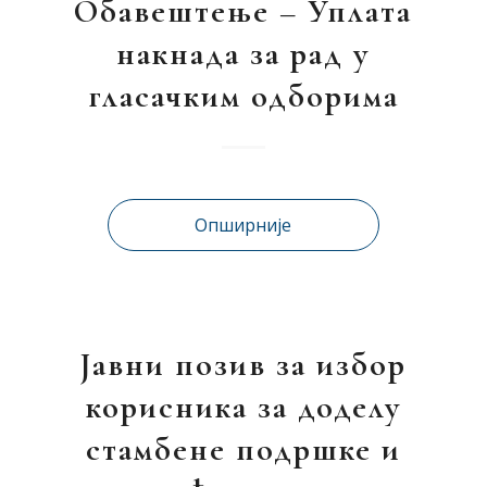
Обавештење – Уплата
накнада за рад у
гласачким одборима
Опширније
Јавни позив за избор
корисника за доделу
стамбене подршке и