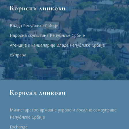
Корисни линкови
Влада Републике Србије
Народна скупштина Републике Србије
Агенције и канцеларије Владе Републике Србије
еУправа
Корисни линкови
Министарство државне управе и локалне самоуправе
Републике Србије
Еxchange