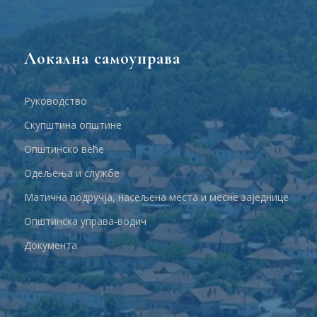
Локална самоуправа
Руководство
Скупштина општине
Општинско веће
Одељења и службе
Матична подручја, насељена места и месне заједнице
Општинска управа-водич
Документа