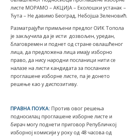
листе МOРАМО – AKЦИЈА – Eколошки устанак –
Ћута – Не давимо Београд, Небојша Зеленовић.
Разматрајући примљени предлог ОИК Топола
је закључила да је исти дозвољен, уредан,
благовремен и поднет од стране овлашћеног
лица, да предложена лица имају изборно
право, да нису народни посланици нити се
налазе на листи кандидата за посланике
проглашене изборне листе, па је донето
решење као у диспозитиву.
ПРАВНА ПОУКА:
Против овог решења
подносилац проглашене изборне листе и
бирач могу поднети приговор Републичкој
изборној комисији у року од 48 часова од