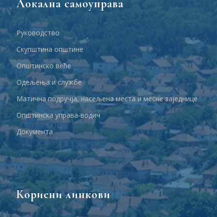
Локална самоуправа
Руководство
Скупштина општине
Општинско веће
Одељења и службе
Матична подручја, насељена места и месне заједнице
Општинска управа-водич
Документа
Корисни линкови