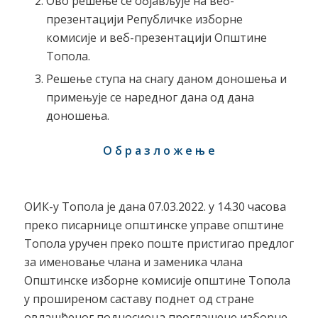
Ово решење се објављује на веб-
презентацији Републичке изборне
комисије и веб-презентацији Општине
Топола.
Решење ступа на снагу даном доношења и
примењује се наредног дана од дана
доношења.
О б р а з л о ж е њ е
ОИК-у Топола је дана 07.03.2022. у 14.30 часова
преко писарнице општинске управе општине
Топола уручен преко поште пристигао предлог
за именовање члана и заменика члана
Општинске изборне комисије општине Топола
у проширеном саставу поднет од стране
овлашћеног подносиоца проглашене изборне