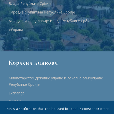
Влада Републике Србије
Народна скупштина Републике Србије
Агенције и канцеларије Владе Републике Србије
еУправа
Корисни линкови
Министарство државне управе и локалне самоуправе
Републике Србије
Еxchange
ЕУ ПРО
This is a notification that can be used for cookie consent or other
ПРРР