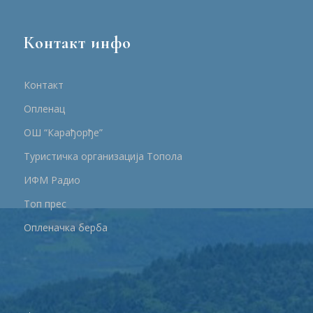
Контакт инфо
Контакт
Опленац
ОШ “Карађорђе”
Туристичка организација Топола
ИФМ Радио
Топ прес
Опленачка берба