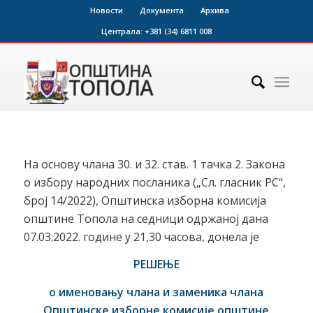
Новости
Документа
Архива
Централа:
+381 (34) 6811 008
На основу члана 30. и 32. став. 1 тачка 2. Закона
о избору народних посланика („Сл. гласник РС“,
број 14/2022), Општинска изборна комисија
општине Топола на седници одржаној дана
07.03.2022. године у 21,30 часова, донела је
РЕШЕЊЕ
о именовању члана и заменика члана
Општинске изборне комисије општине