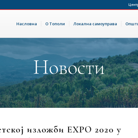
Цент
Насловна
О Тополи
Локална самоуправа
Општи
Новости
етској изложби EXPO 2020 у