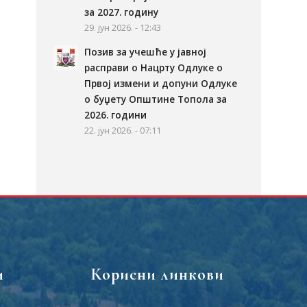
за 2027. годину
29. јун 2026. - 12:43
Позив за учешће у јавној
расправи о Нацрту Одлуке о
Првој измени и допуни Одлуке
о буџету Општине Топола за
2026. години
22. јун 2026. - 07:11
и
Корисни линкови