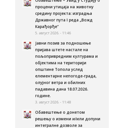
Обавештење – Увид у Студију о
процени утицаја на животну
средину пројекта: изградња
Државног пута I реда „Вожд
Карађорђе“
5. август 2026. - 11:46
Јавни позив за подношење
пријава штете настале на
пољопривредним културама и
објектима на територији
општине Топола услед
елементарне непогоде-града,
олујног ветра и обилних
падавина дана 18.07.2026.
године.
3. август 2026. - 11:48
Обавештење о донетом
решењу о измени и/или допуни
интегралне дозволе за