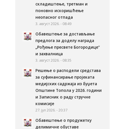
складиштење, третман и
поновно искоришћење
неопасног отпада
3. август 2026. - 08:49
Обавештење за достављање
предлога за доделу награда
„Рођење пресвете Богородице“
и захвалница
3. август 2026. - 08:35
Решење о расподели средстава
за суфинансирање пројеката
медијских садржаја из буџета
Општине Топола у 2026. години
и Записник о раду стручне
комисије
27. јул 2026. - 20:37
Обавештење о продужетку
делимичне обуставе