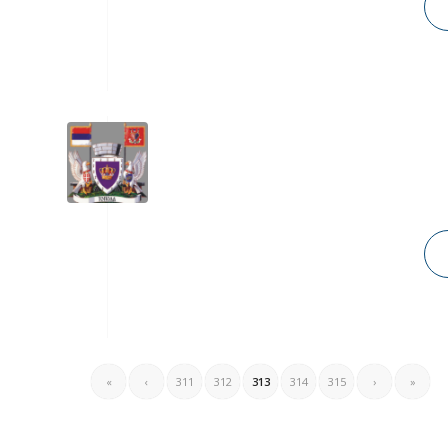
«
‹
311
312
313
314
315
›
»