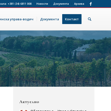
рала:
+381 (34) 6811 008
Новости
Документа
Архива
нска управа-водич
Документа
Контакт
Актуелно