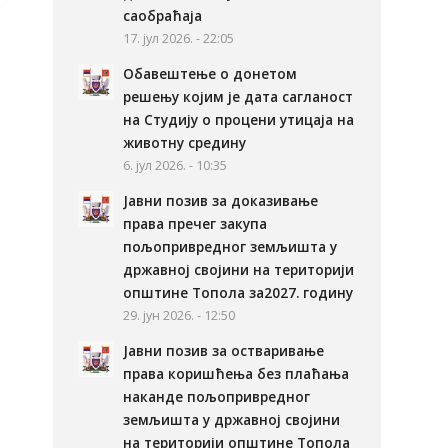
саобраћаја
17. јул 2026. - 22:05
Обавештење о донетом
решењу којим је дата сагланост
на Студију о процени утицаја на
животну средину
6. јул 2026. - 10:35
Јавни позив за доказивање
права пречег закупа
пољопривредног земљишта у
државној својини на територији
општине Топола за2027. годину
29. јун 2026. - 12:50
Јавни позив за остваривање
права коришћења без плаћања
наканде пољопривредног
земљишта у државној својини
на територији општине Топола