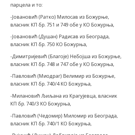
парцела и то:
-Јовановић (Ратко) Милосав из Божурње,
власник КП бр. 751 и 749 обе у КО Божурња,
-Јовановић (Душан) Радисав из Београда,
власник КП бр. 750 КО Божурња,
-Димитријевић (Благоје) Небојша из Божурње,
власник КП бр. 748 и 747 обе у КО Божурња,
-Павловић (Миодраг) Велимир из Божурње,
власник КП бр. 740/4 КО Божурња,
-Милановић Љиљана из Крагујевца, власник
КП бр. 740/3 КО Божурња,
-Павловић (Чедомир) Миломир из Београда,
власник КП бр. 740/1 КО Божурња,