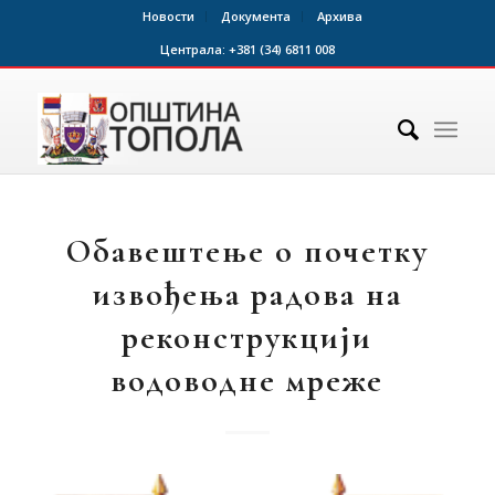
Новости
Документа
Архива
Централа:
+381 (34) 6811 008
Обавештење о почетку
извођења радова на
реконструкцији
водоводне мреже