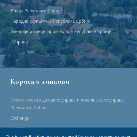
Влада Републике Србије
Народна скупштина Републике Србије
Агенције и канцеларије Владе Републике Србије
еУправа
Корисни линкови
Министарство државне управе и локалне самоуправе
Републике Србије
Еxchange
ЕУ ПРО
This is a notification that can be used for cookie consent or other