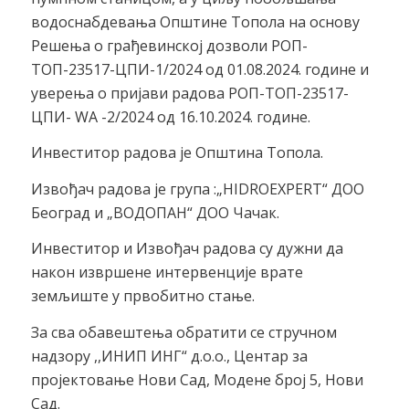
водоснабдевања Општине Топола на основу
Решења о грађевинској дозволи РОП-
ТОП-23517-ЦПИ-1/2024 од 01.08.2024. године и
уверења о пријави радова РОП-ТОП-23517-
ЦПИ- WA -2/2024 од 16.10.2024. године.
Инвеститор радова је Општина Топола.
Извођач радова је група :„HIDROEXPERT“ ДОО
Београд и „ВОДОПАН“ ДОО Чачак.
Инвеститор и Извођач радова су дужни да
након извршене интервенције врате
земљиште у првобитно стање.
За сва обавештења обратити се стручном
надзору ,,ИНИП ИНГ“ д.о.о., Центар за
пројектовање Нови Сад, Модене број 5, Нови
Сад.