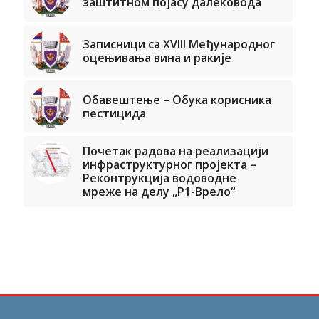
заштитном појасу далековода
Записници са XVIII Међународног
оцењивања вина и ракије
Обавештење – Обука корисника
пестицида
Почетак радова на реализацији
инфраструктурног пројекта –
Реконтрукција водоводне
мреже на делу „Р1-Врело“