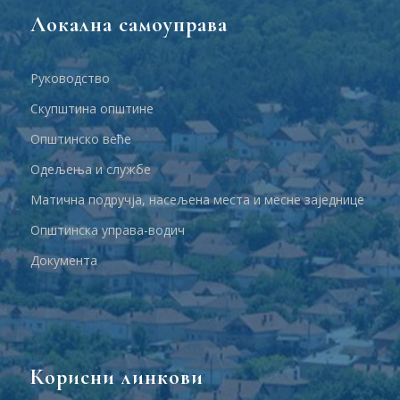
Локална самоуправа
Руководство
Скупштина општине
Општинско веће
Одељења и службе
Матична подручја, насељена места и месне заједнице
Општинска управа-водич
Документа
Корисни линкови