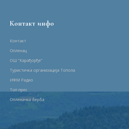
Контакт инфо
Контакт
Опленац
ОШ “Карађорђе”
Туристичка организација Топола
ИФМ Радио
Топ прес
Опленачка берба