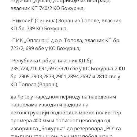
-Вујичић (Душан) Добривоје из Београда,
власник КП 740/2 КО Божурња,
-Николић (Синиша) Зоран из Тополе, власник
КП бр. 739 КО Божурња,
-ПИК „Опленац“ д.о.о. Топола, власник КП бр.
723/2, 699 обе у КО Божурња,
-Република Србија, власник КП бр.
735,724,716,691,697,3370 све у КО Божурња и КП
бр. 2905,2903,2873,2901,2894,2697 и 2810 све у
КО Топола (Варош),
да ће се у наредном периоду на наведеним
парцелама изводити радови на
реконструкцији водоводне мреже полиестер
промера 400 мм и потисног цевовода од
изворишта „Божурња“ до резервоара „РО“ са
пумпном станицом, а у циљу побољшања