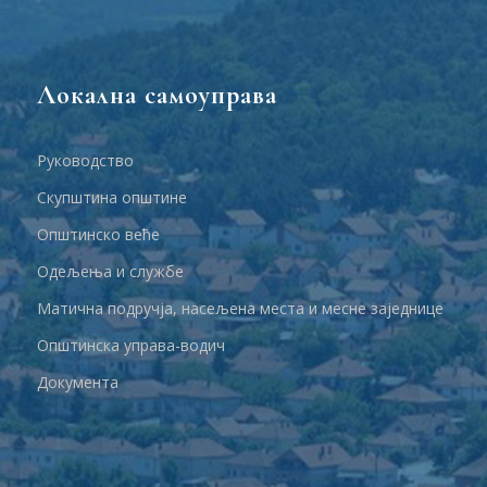
Локална самоуправа
Руководство
Скупштина општине
Општинско веће
Одељења и службе
Матична подручја, насељена места и месне заједнице
Општинска управа-водич
Документа