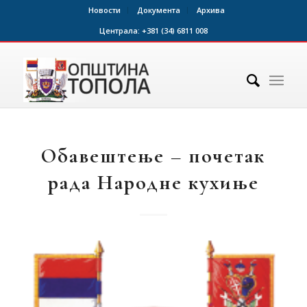
Новости
Документа
Архива
Централа:
+381 (34) 6811 008
Обавештење – почетак
рада Народне кухиње