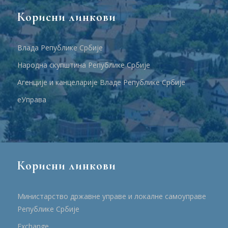
Корисни линкови
Влада Републике Србије
Народна скупштина Републике Србије
Агенције и канцеларије Владе Републике Србије
еУправа
Корисни линкови
Министарство државне управе и локалне самоуправе
Републике Србије
Еxchange