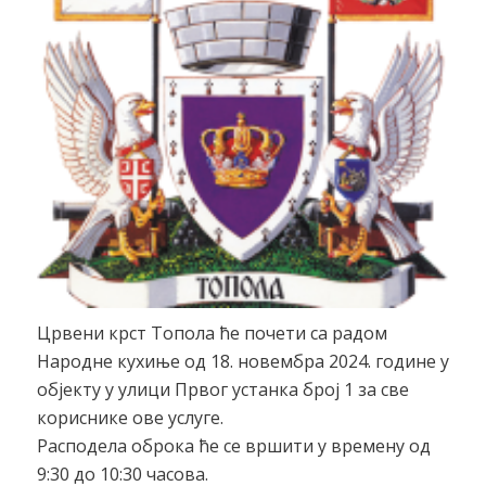
Црвени крст Топола ће почети са радом
Народне кухиње од 18. новембра 2024. године у
објекту у улици Првог устанка број 1 за све
кориснике ове услуге.
Расподела оброка ће се вршити у времену од
9:30 до 10:30 часова.