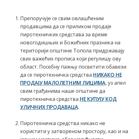
Препоручује се свим овлашћеним
продавцима да се приликом продаје
пиротехничких средстава за време
новогодишњих и божићних празника на
територији општине Топола придржавају
свих важећих прописа који регулишу ову
област. Посебну пажњу посветити обавези
да се пиротехничка средства
НИКАКО НЕ
ПРОДАЈУ МАЛОЛЕТНИМ ЛИЦИМА
, уз апел
свим грађанима наше општине да
пиротехничка средства
НЕ КУПУЈУ КОД
УЛИЧНИХ ПРОДАВАЦА
.
Пиротехничка средства никако не
користити у затвореном простору, као и на