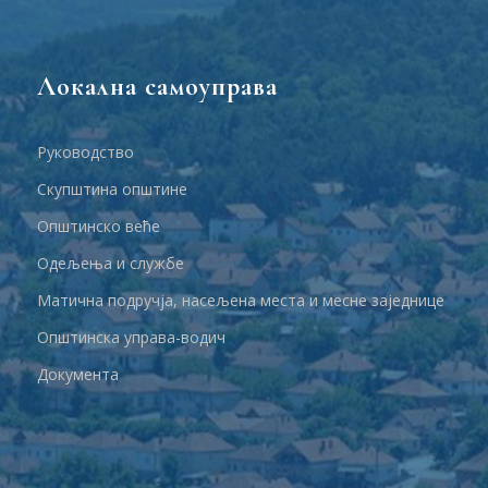
Локална самоуправа
Руководство
Скупштина општине
Општинско веће
Одељења и службе
Матична подручја, насељена места и месне заједнице
Општинска управа-водич
Документа