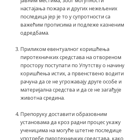
јавним местима, због могућности
настајања пожара и других нежељених
последица јер је то у супротности са
важећим прописима и подлеже казненим
одредбама.
Приликом евентуалног коришћења
пиротехничких средстава на отвореном
простору поступати по Упутству о начину
коришћења истих, а првенствено водити
рачуна да се не угрожавају друге особе и
материјална средства и да се не загађује
животна средина.
Препоруку доставити образовним
установама да кроз радни процес укажу
ученицима на могуће штетне последице
употребе пиротехничких средстава, како