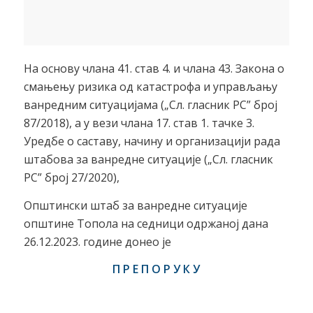
На основу члана 41. став 4. и члана 43. Закона о
смањењу ризика од катастрофа и управљању
ванредним ситуацијама („Сл. гласник РС” број
87/2018), а у вези члана 17. став 1. тачке 3.
Уредбе о саставу, начину и организацији рада
штабова за ванредне ситуације („Сл. гласник
РС” број 27/2020),
Општински штаб за ванредне ситуације
општине Топола на седници одржаној дана
26.12.2023. године донео је
П Р Е П О Р У К У