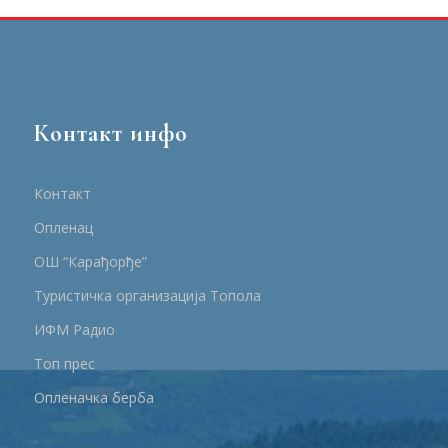
Контакт инфо
Контакт
Опленац
ОШ “Карађорђе”
Туристичка организација Топола
ИФМ Радио
Топ прес
Опленачка берба