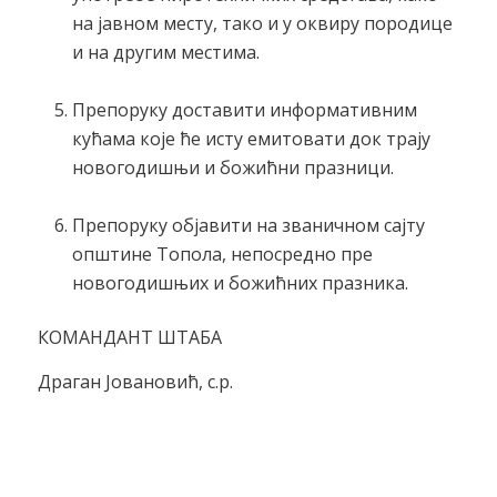
на јавном месту, тако и у оквиру породице
и на другим местима.
Препоруку доставити информативним
кућама које ће исту емитовати док трају
новогодишњи и божићни празници.
Препоруку објавити на званичном сајту
општине Топола, непосредно пре
новогодишњих и божићних празника.
КОМАНДАНТ ШТАБА
Драган Јовановић, с.р.