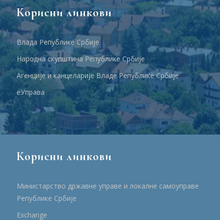
Корисни линкови
Влада Републике Србије
Народна скупштина Републике Србије
Агенције и канцеларије Владе Републике Србије
еУправа
Корисни линкови
Министарство државне управе и локалне самоуправе
Републике Србије
Еxchange