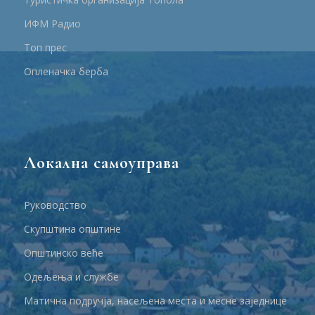
ИФМ Радио
Топ прес
Опленачка берба
Локална самоуправа
Руководство
Скупштина општине
Општинско веће
Одељења и службе
Матична подручја, насељена места и месне заједнице