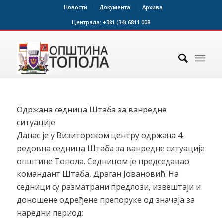
Новости
Документа
Архива
Централа:
+381 (34) 6811 008
Одржана седница Штаба за ванредне
ситуације
Данас је у Визиторском центру одржана 4.
редовна седница Штаба за ванредне ситуације
општине Топола. Седницом је председавао
командант Штаба, Драган Јовановић. На
седници су разматрани предлози, извештаји и
доношене одређене препоруке од значаја за
наредни период: