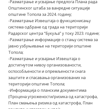
-Разматрање и усвајање предлога Плана рада
Општинског штаба за ванредне ситуације
општине Топола за 2024. годину;
-Разматрање Извештаја о функционисању
система одбране од града на територији
Радарског центра “Букуља” у току 2023. године;
-Разматрање информације о стању система за
јавно узбуњивање на територији општине
Топола;
-Разматрање и усвајање Извештаја о
достигнутом нивоу организованости,
оспособљености и опремљености снага
заштите и спасавања организованих на
територији општине Топола;
-Информација о планским документима
(Процена угрожености/ризика од катастрофа,
План смањења ризика од катастрофа, План