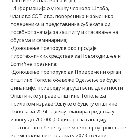
заштите и спасавања итд.);
-Информација о учешћу чланова Штаба,
чланова СОТ-ова, повереника и заменика
повереника и представника субјеката од
посебног значаја за заштиту и спасавање на
обукама и семинарима;
-Доношење препоруке око продаје
пиротехничких средстава за Новогодишње и
Божићне празнике;
-Доношење препоруке да Привремени орган
општине Топола обавеже Одељење за буџет,
финансије, привреду и друштвене делатности
Општинске управе општине Топола да
приликом израде Одлуке о буџету општине
Топола за 2024. годину планира средства у
износу до 700.000,00 динара за санацију
остатка оштећене путне мреже проузроковане
временским непогодама у 2023. години.