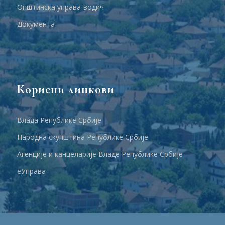
Општинска управа-водич
Документа
Корисни линкови
Влада Републике Србије
Народна скупштина Републике Србије
Агенције и канцеларије Владе Републике Србије
еУправа