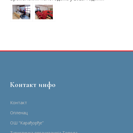
Контакт инфо
Контакт
Опленац
ОШ “Карађорђе”
Туристичка организација Топола