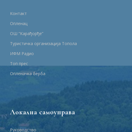
Контакт
Опленац
ОШ “Карађорђе”
Туристичка организација Топола
ИФМ Радио
Топ прес
Опленачка берба
Локална самоуправа
Руководство