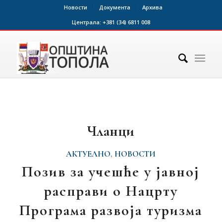
Новости
Документа
Архива
Централа:
+381 (34) 6811 008
Чланци
АКТУЕЛНО
,
НОВОСТИ
Позив за учешће у јавној
расправи о Нацрту
Програмa развоја туризма