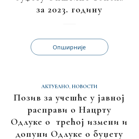
за 2023. годину
Опширније
АКТУЕЛНО
,
НОВОСТИ
Позив за учешће у јавној
расправи о Нацрту
Одлуке о трећој измени и
допуни Одлуке о буџету