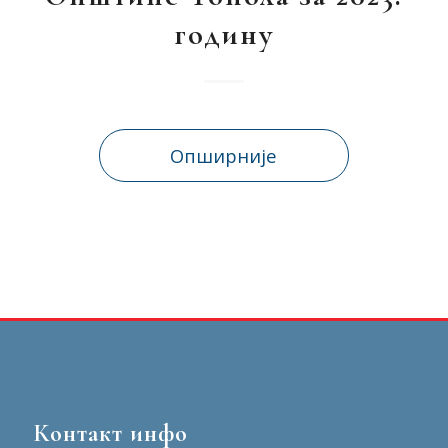
годину
Опширније
Контакт инфо