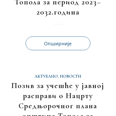
Топола за период 2023–
2032.година
Опширније
АКТУЕЛНО
,
НОВОСТИ
Позив за учешће у јавној
расправи о Нацрту
Средњорочног плана
општине Топола за