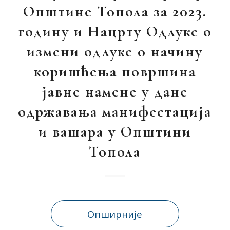
Општине Топола за 2023.
годину и Нацрту Одлуке о
измени одлуке о начину
коришћења површина
јавне намене у дане
одржавања манифестација
и вашара у Општини
Топола
Опширније