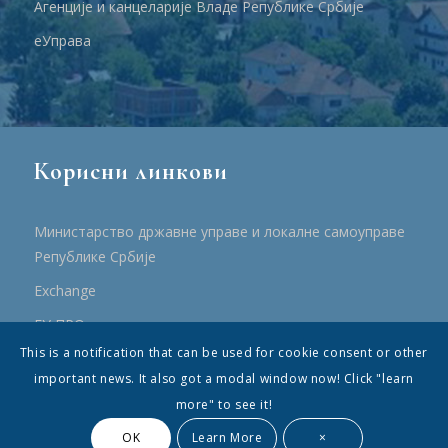
Агенције и канцеларије Владе Републике Србије
еУправа
Корисни линкови
Министарство државне управе и локалне самоуправе
Републике Србије
Еxchange
ЕУ ПРО
This is a notification that can be used for cookie consent or other
ПРРР
important news. It also got a modal window now! Click "learn
more" to see it!
OK
Learn More
×
© Општина Топола - Сва права су садржана