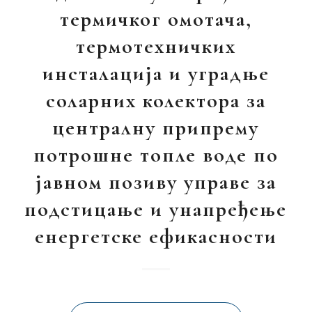
термичког омотача,
термотехничких
инсталација и уградње
соларних колектора за
централну припрему
потрошне топле воде по
јавном позиву управе за
подстицање и унапређење
енергетске ефикасности