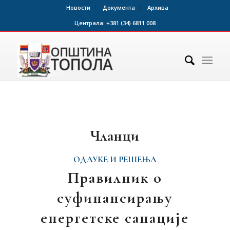
Новости
Документа
Архива
Централа:
+381 (34) 6811 008
Чланци
ОДЛУКЕ И РЕШЕЊА
Правилник о
суфинансирању
енергетске санације