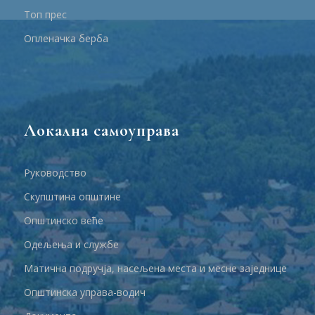
Топ прес
Опленачка берба
Локална самоуправа
Руководство
Скупштина општине
Општинско веће
Одељења и службе
Матична подручја, насељена места и месне заједнице
Општинска управа-водич