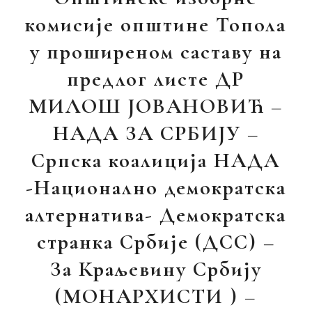
комисије општине Топола
у проширеном саставу на
предлог листе ДР
МИЛОШ ЈОВАНОВИЋ –
НАДА ЗА СРБИЈУ –
Српска коалиција НАДА
-Национално демократска
алтернатива- Демократска
странка Србије (ДСС) –
За Краљевину Србију
(МОНАРХИСТИ ) –