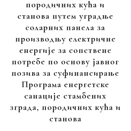
породичних кућа и
станова путем уградње
соларних панела за
производњу електричне
енергије за сопствене
потребе по основу јавног
позива за суфинансирање
Програма енергетске
санације стамбених
зграда, породичних кућа и
станова