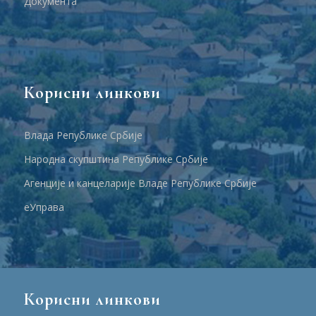
Документа
Корисни линкови
Влада Републике Србије
Народна скупштина Републике Србије
Агенције и канцеларије Владе Републике Србије
еУправа
Корисни линкови