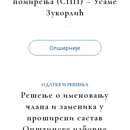
помирења (СПП) – Усаме
Зукорлић
Опширније
ОДЛУКЕ И РЕШЕЊА
Решење о именовању
члана и заменика у
проширени састав
Општинске изборне