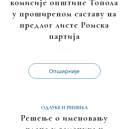
комисије општине Топола
у проширеном саставу на
предлог листе Ромска
партија
Опширније
ОДЛУКЕ И РЕШЕЊА
Решење о именовању