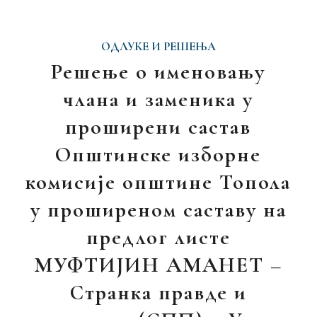
ОДЛУКЕ И РЕШЕЊА
Решење о именовању
члана и заменика у
проширени састав
Општинске изборне
комисије општине Топола
у проширеном саставу на
предлог листе
МУФТИЈИН AМАНЕТ –
Странка правде и