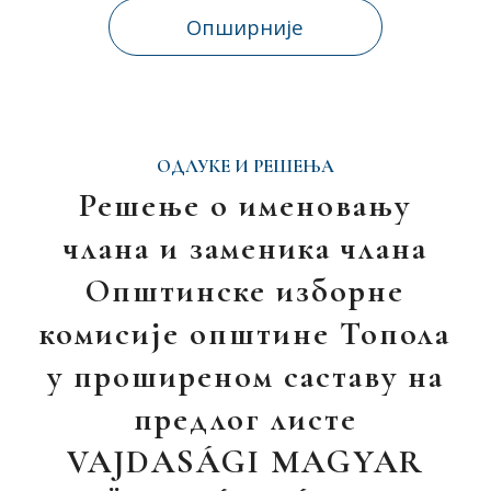
Опширније
ОДЛУКЕ И РЕШЕЊА
Решење о именовању
члана и заменика члана
Општинске изборне
комисије општине Топола
у проширеном саставу на
предлог листе
VAJDASÁGI MAGYAR