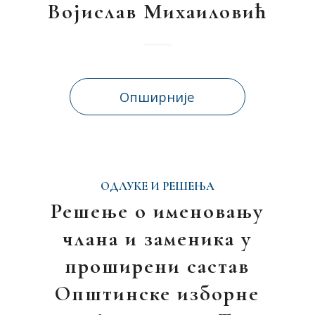
Војислав Михаиловић
Опширније
ОДЛУКЕ И РЕШЕЊА
Решење о именовању
члана и заменика у
проширени састав
Општинске изборне