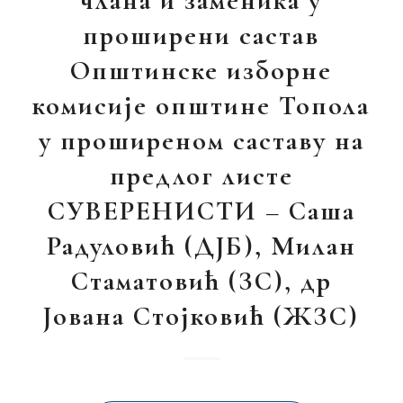
члана и заменика у
проширени састав
Општинске изборне
комисије општине Топола
у проширеном саставу на
предлог листе
СУВЕРЕНИСТИ – Саша
Радуловић (ДЈБ), Милан
Стаматовић (ЗС), др
Јована Стојковић (ЖЗС)