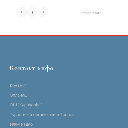
1
2
3
Strana 2 od 3
Контакт инфо
Контакт
Опленац
ОШ “Карађорђе”
Туристичка организација Топола
ИФМ Радио