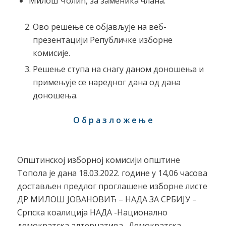
Милош Чолић, за заменика члана.
Ово решење се објављује на веб-
презентацији Републичке изборне
комисије.
Решење ступа на снагу даном доношења и
примењује се наредног дана од дана
доношења.
О б р а з л о ж е њ е
Општинској изборној комисији општине
Топола је дана 18.03.2022. године у 14,06 часова
достављен предлог проглашене изборне листе
ДР МИЛОШ ЈОВАНОВИЋ – НАДА ЗА СРБИЈУ –
Српска коалиција НАДА -Национално
демократска алтернатива- Демократска