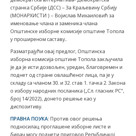
странка Србије (ДСС) – За Краљевину Србију
(МОНАРХИСТИ ) – Војислав Михаиловић за
именовање члана и заменика члана
Општинске изборне комисије општине Топола
у проширеном саставу..
Разматрајући овај предлог, Општинска
изборна комисија општине Топола закључила
је да је исти дозвољен, уредан, благовремен и
поднет од стране овлашћеног лица, па је у
складу са чланом 30. и 32. став 1. тачка 2. Закона
о избору народних посланика („Сл. гласник РС“,
број 14/2022), донето решење као у
диспозитиву.
ПРАВНА ПОУКА
: Против овог решења
подносилац проглашене изборне листе и
бирач могу поднети приговор Републичкој