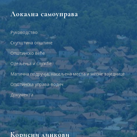
Локална самоуправа
Руководство
Скупштина општине
Општинско веће
Одељења и службе
Матична подручја, насељена места и месне заједнице
Општинска управа-водич
Документа
Корисни линкови