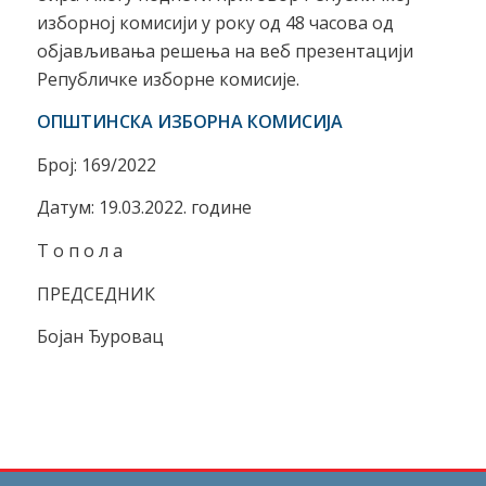
изборној комисији у року од 48 часова од
објављивања решења на веб презентацији
Републичке изборне комисије.
ОПШТИНСКА ИЗБОРНА КОМИСИЈА
Број: 169/2022
Датум: 19.03.2022. године
Т о п о л а
ПРЕДСЕДНИК
Бојан Ђуровац