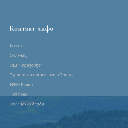
Контакт инфо
Контакт
Опленац
ОШ “Карађорђе”
Туристичка организација Топола
ИФМ Радио
Топ прес
Опленачка берба