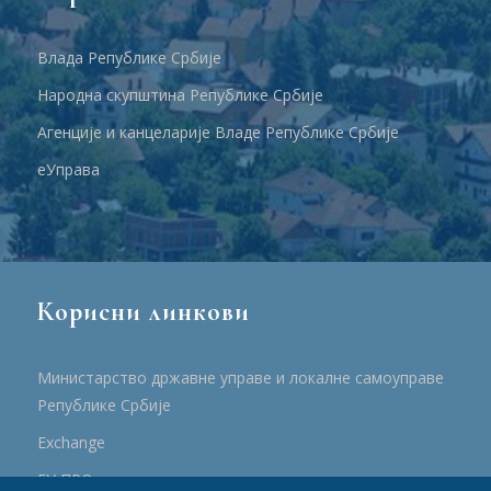
Влада Републике Србије
Народна скупштина Републике Србије
Агенције и канцеларије Владе Републике Србије
еУправа
Корисни линкови
Министарство државне управе и локалне самоуправе
Републике Србије
Еxchange
ЕУ ПРО