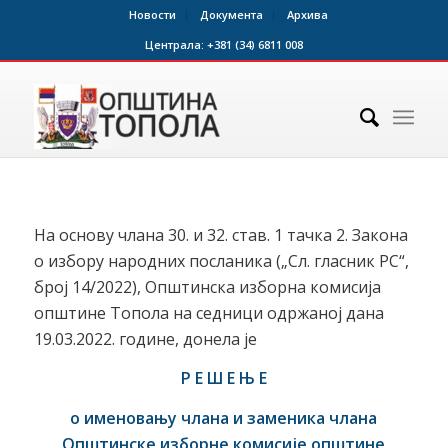
Новости
Документа
Архива
Централа:
+381 (34) 6811 008
На основу члана 30. и 32. став. 1 тачка 2. Закона
о избору народних посланика („Сл. гласник РС“,
број 14/2022), Општинска изборна комисија
општине Топола на седници одржаној дана
19.03.2022. годинe, донела је
Р Е Ш Е Њ Е
о именовању члана и заменика члана
Општинске изборне комисије општине