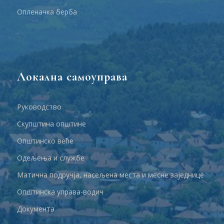
Опленачка берба
Локална самоуправа
Руководство
Скупштина општине
Општинско веће
Одељења и службе
Матична подручја, насељена места и месне заједнице
Општинска управа-водич
Документа