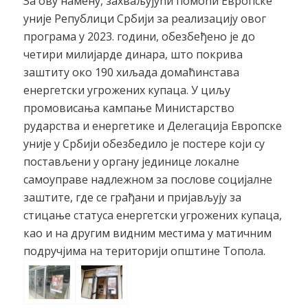
За ову намену, захваљујући помоћи Европске
уније Републици Србији за реализацију овог
програма у 2023. години, обезбеђено је до
четири милијарде динара, што покрива
заштиту око 190 хиљада домаћинстава
енергетски угрожених купаца. У циљу
промовисања кампање Министарство
рударства и енергетике и Делегација Европске
уније у Србији обезбедило је постере који су
постављени у органу јединице локалне
самоуправе надлежном за послове социјалне
заштите, где се грађани и пријављују за
стицање статуса енергетски угрожених купаца,
као и на другим видним местима у матичним
подручјима на територији општине Топола.