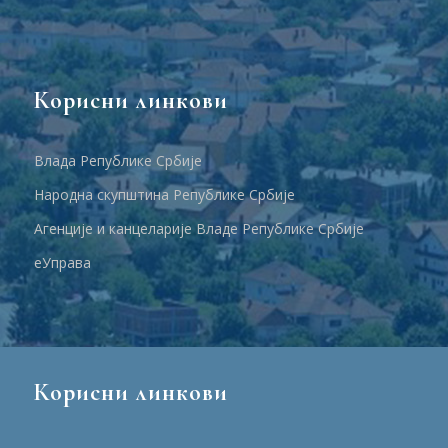
Корисни линкови
Влада Републике Србије
Народна скупштина Републике Србије
Агенције и канцеларије Владе Републике Србије
еУправа
Корисни линкови