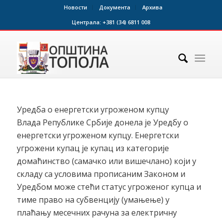
Новости
Документа
Архива
Централа:
+381 (34) 6811 008
Уредба о енергетски угроженом купцу
Влада Републике Србије донела је Уредбу о
енергетски угроженом купцу. Енергетски
угрожени купац је купац из категорије
домаћинство (самачко или вишечланo) који у
складу са условима прописаним Законом и
Уредбом може стећи статус угроженог купца и
тиме право на субвенцију (умањење) у
плаћању месечних рачуна за електричну