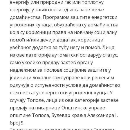
енергију или природни гас или топлотну
енергију, у зависности од исказане жеље
домаћинства. Програмом заштите енергетски
угрожених купаца, обухваћена су домаћинства
која су корисници права на новчану социјалну
помоћ и/или дечији додатак, корисници
увећаног додатка за туђу негу и помоћ. Лица
из ове категорије аутоматски остварују статус,
само уколико предају захтев органу
надлежном за послове социјалне заштите у
јединици локалне самоуправе који решењем
одлучује о испуњености услова да домаћинство
стекне статус енергетски угроженог купца. У
случају Тополе, лица из ове категорије захтеве
предају на писарници Општинске управе
општине Топола, Булевар краља Александра I,
број 9.