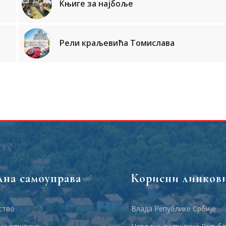
Књиге за најбоље
Рели краљевића Томислава
лна самоуправа
Корисни линков
ство
Влада Републике Србије