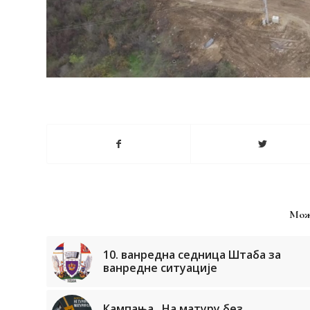
Мож
10. ванредна седница Штаба за
ванредне ситуације
Кампања ,,На матуру без