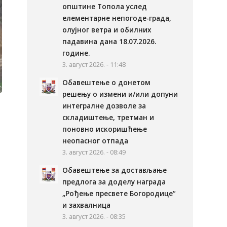
општине Топола услед
елементарне непогоде-града,
олујног ветра и обилних
падавина дана 18.07.2026.
године.
3. август 2026. - 11:48
Обавештење о донетом
решењу о измени и/или допуни
интегралне дозволе за
складиштење, третман и
поновно искоришћење
неопасног отпада
3. август 2026. - 08:49
Обавештење за достављање
предлога за доделу награда
„Рођење пресвете Богородице“
и захвалница
3. август 2026. - 08:35