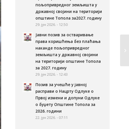
пољопривредног земљишта у
државној својини на територији
општине Топола за2027. годину
29. јун 2026. - 12:50
Јавни позив за остваривање
права коришћења без плаћања
наканде пољопривредног
земљишта у државној својини
на територији општине Топола
за 2027. годину
29. јун 2026. - 12:43
Позив за учешће у јавној
расправи о Нацрту Одлуке о
Првој измени и допуни Одлуке
о буџету Општине Топола за
2026. години
22. јун 2026. - 07:11