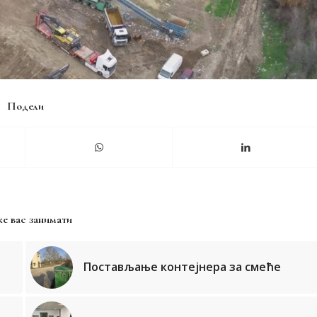
Подели
е вас занимати
Постављање контејнера за смеће