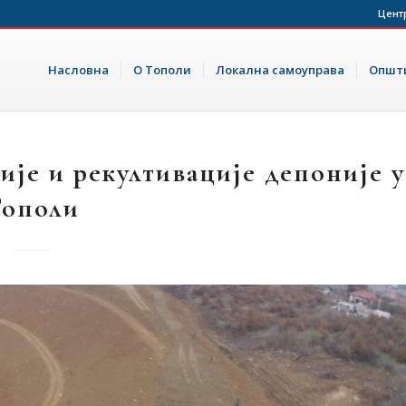
Цент
Насловна
О Тополи
Локална самоуправа
Општи
ије и рекултивације депоније у
Тополи