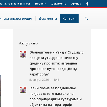
рала:
+381 (34) 6811 008
Новости
Документа
Архива
нска управа-водич
Документа
Контакт
Актуелно
Обавештење – Увид у Студију о
процени утицаја на животну
средину пројекта: изградња
Државног пута I реда „Вожд
Карађорђе“
5. август 2026. - 11:46
Јавни позив за подношење
пријава штете настале на
пољопривредним културама и
објектима на територији