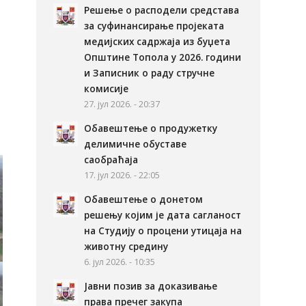
Решење о расподели средстава
за суфинансирање пројеката
медијских садржаја из буџета
Општине Топола у 2026. години
и Записник о раду стручне
комисије
27. јул 2026. - 20:37
Обавештење о продужетку
делимичне обуставе
саобраћаја
17. јул 2026. - 22:05
Обавештење о донетом
решењу којим је дата сагланост
на Студију о процени утицаја на
животну средину
6. јул 2026. - 10:35
Јавни позив за доказивање
права пречег закупа