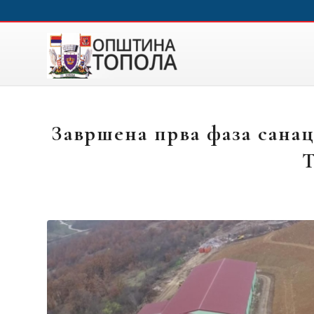
Завршена прва фаза санац