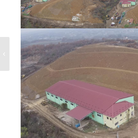
Обавештење
руководства
општине Топола
поводом...