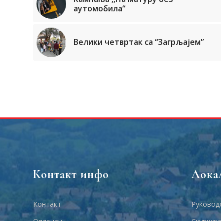
аутомобила“
Велики четвртак са “Загрљајем”
Контакт инфо
Лока
Контакт
Руковод