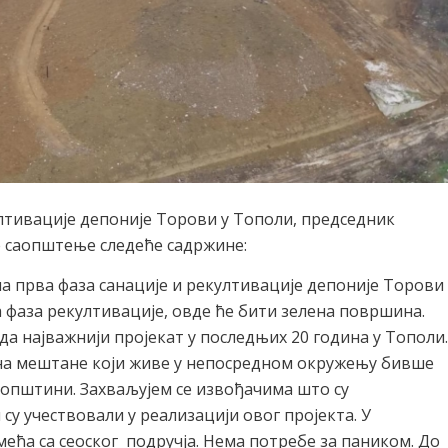
лтивације депоније Торови у Тополи, председник
 саопштење следеће садржине:
шена прва фаза санације и рекултивације депоније Торови
а фаза рекултивације, овде ће бити зелена површина.
а најважнији пројекат у последњих 20 година у Тополи.
о на мештане који живе у непосредном окружењу бивше
ј општини. Захваљујем се извођачима што су
су учествовали у реализацији овог пројекта. У
смећа са сеоског подручја. Нема потребе за паником. До