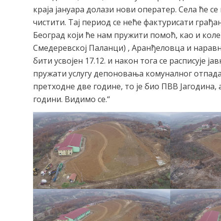
краја јануара долази нови оператер. Села ће се
чистити. Тај период се неће фактурисати грађ
Београд који ће нам пружити помоћ, као и кол
Смедеревској Паланци) , Аранђеловца и наравн
бити усвојен 17.12. и након тога се расписује ј
пружати услугу депоновања комуналног отпада 
претходне две године, то је био ПВВ Јагодина, 
години. Видимо се.“