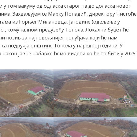
 и у том вакуму од одласка старог па до доласка новог
анима. Захваљујем се Марку Попадић, директору Чистоће
егама из Горњег Милановца, Јагодине (одељење у
о , комуналном предузећу Топола. Локални буџет ће
авни позив за најповољнијег понуђача који ће нам
са подручја општине Топола у наредној години. У
а након јавне набавке ћемо видети ко ће то бити у 2025.