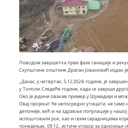
Поводом завршетка прве фазе санације и реку
Скупштине општине Драган Јовановић издао је
„Данас, у четвртак, 5.12.2024. године, је завр
у Тополи. Следеће године, када се заврши друг
Ово је једини овакав пример у Шумадији и можд
Овај пројекат ће непосредно утицати, не сам
депоније, већ и на здравље популације у нашо
испоштовали рок, као и свим сарадницима који 
понедељак, 09.12., истиче уговор за односење 