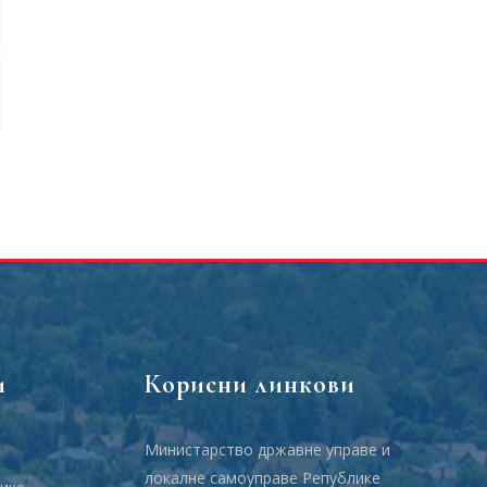
и
Корисни линкови
Министарство државне управе и
локалне самоуправе Републике