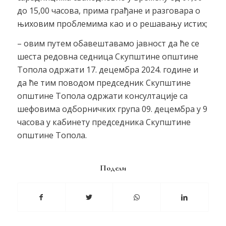
до 15,00 часова, прима грађане и разговара о
њиховим проблемима као и о решавању истих;
– овим путем обавештавамо јавност да ће се
шеста редовна седница Скупштине општине
Топола одржати 17. децембра 2024. године и
да ће тим поводом председник Скупштине
општине Топола одржати консултације са
шефовима одборничких група 09. децембра у 9
часова у кабинету председника Скупштине
општине Топола.
Подели