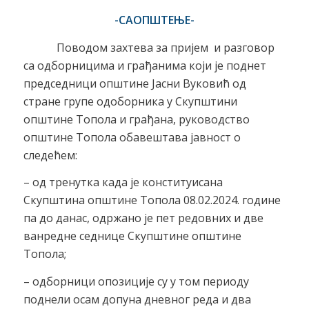
-САОПШТЕЊЕ-
Поводом захтева за пријем и разговор
са одборницима и грађанима који је поднет
председници општине Јасни Вуковић од
стране групе одоборника у Скупштини
општине Топола и грађана, руководство
општине Топола обавештава јавност о
следећем:
– од тренутка када је конституисана
Скупштина општине Топола 08.02.2024. године
па до данас, одржано је пет редовних и две
ванредне седнице Скупштине општине
Топола;
– одборници опозиције су у том периоду
поднели осам допуна дневног реда и два