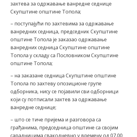
захтева за одржавање ванредне седнице
Скупштине општине Топола;
– поступајући по захтевима за одржавање
ванредних седница, председник Скупштине
општине Топола је заказао одржавање
ванредних седница Скупштине општине
Топола у складу са Пословником Скупштине
општине Топола;
– на заказане седница Скупштине општине
Топола по захтеву опозиционе групе
одборника, нису се појавили сви одборници
који су потписали захтев за одржавање
ванредне седнице;
– што се тиче пријема и разговора са
грађанима, председница општине са својим
сарадницима свакодневно у времену од 07,00