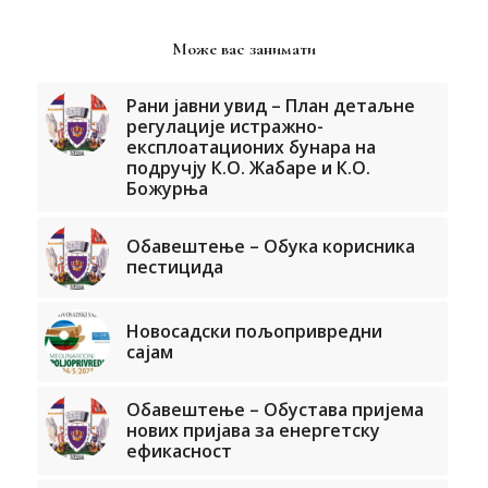
Може вас занимати
Рани јавни увид – План детаљне
регулације истражно-
експлоатационих бунара на
подручју К.О. Жабаре и К.О.
Божурња
Обавештење – Обука корисника
пестицида
Новосадски пољопривредни
сајам
Обавештење – Обустава пријема
нових пријава за енергетску
ефикасност