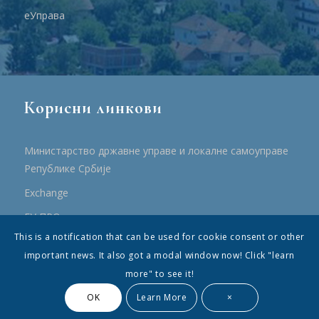
еУправа
Корисни линкови
Министарство државне управе и локалне самоуправе
Републике Србије
Еxchange
ЕУ ПРО
This is a notification that can be used for cookie consent or other
ПРРР
important news. It also got a modal window now! Click "learn
more" to see it!
OK
Learn More
×
© Општина Топола - Сва права су садржана