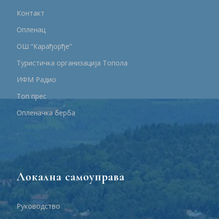
Контакт
Опленац
ОШ “Карађорђе”
Туристичка организација Топола
ИФМ Радио
Топ прес
Опленачка берба
Локална самоуправа
Руководство