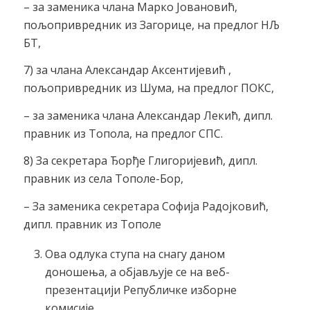
– за заменика члана Марко Јовановић,
пољопривредник из Загорице, на предлог НЉ
БТ,
7) за члана Александар Аксентијевић ,
пољопривредник из Шума, на предлог ПОКС,
– за заменика члана Александар Лекић, дипл.
правник из Топола, на предлог СПС.
8) За секретара Ђорђе Глигоријевић, дипл.
правник из села Тополе-Бор,
– За заменика секретара Софија Радојковић,
дипл. правник из Тополе
Ова одлука ступа на снагу даном
доношења, а објављује се на веб-
презентацији Републичке изборне
комисије.