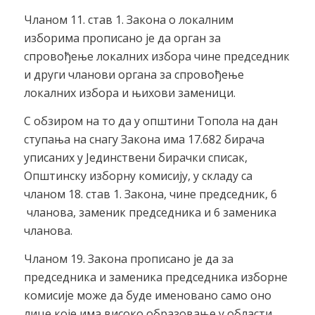
Чланом 11. став 1. Закона о локалним
изборима прописано је да орган за
спровођење локалних избора чине председник
и други чланови органа за спровођење
локалних избора и њихови заменици.
С обзиром на то да у општини Топола на дан
ступања на снагу Закона има 17.682 бирача
уписаних у Јединствени бирачки списак,
Општинску изборну комисију, у складу са
чланом 18. став 1. Закона, чине председник, 6
чланова, заменик председника и 6 заменика
чланова.
Чланом 19. Закона прописано је да за
председника и заменика председника изборне
комисије може да буде именовано само оно
лице које има високо образовање у области