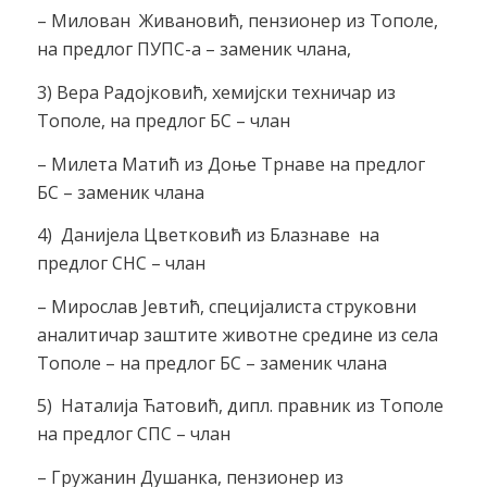
– Милован Живановић, пензионер из Тополе,
на предлог ПУПС-а – заменик члана,
3) Вера Радојковић, хемијски техничар из
Тополе, на предлог БС – члан
– Милета Матић из Доње Трнаве на предлог
БС – заменик члана
4) Данијела Цветковић из Блазнаве на
предлог СНС – члан
– Мирослав Јевтић, специјалиста струковни
аналитичар заштите животне средине из села
Тополе – на предлог БС – заменик члана
5) Наталија Ћатовић, дипл. правник из Тополе
на предлог СПС – члан
– Гружанин Душанка, пензионер из