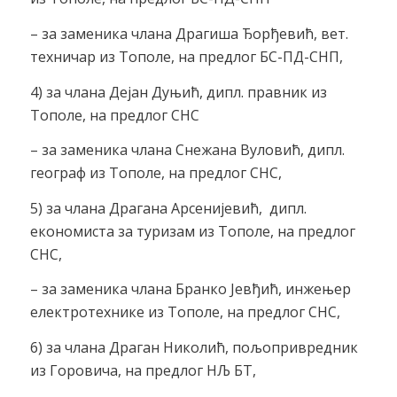
– за заменика члана Драгиша Ђорђевић, вет.
техничар из Тополе, на предлог БС-ПД-СНП,
4) за члана Дејан Дуњић, дипл. правник из
Тополе, на предлог СНС
– за заменика члана Снежана Вуловић, дипл.
географ из Тополе, на предлог СНС,
5) за члана Драгана Арсенијевић, дипл.
економиста за туризам из Тополе, на предлог
СНС,
– за заменика члана Бранко Јевђић, инжењер
електротехнике из Тополе, на предлог СНС,
6) за члана Драган Николић, пољопривредник
из Горовича, на предлог НЉ БТ,