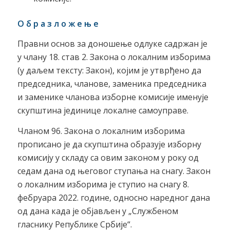
О б р а з л о ж е њ е
Правни основ за доношење одлуке садржан је
у члану 18. став 2. Закона о локалним изборима
(у даљем тексту: Закон), којим је утврђено да
председника, чланове, заменика председника
и заменике чланова изборне комисије именује
скупштина јединице локалне самоуправе.
Чланом 96. Закона о локалним изборима
прописано је да скупштина образује изборну
комисију у складу са овим законом у року од
седам дана од његовог ступања на снагу. Закон
о локалним изборима је ступио на снагу 8.
фебруара 2022. године, односно наредног дана
од дана када је објављен у „Службеном
гласнику Републике Србије“.