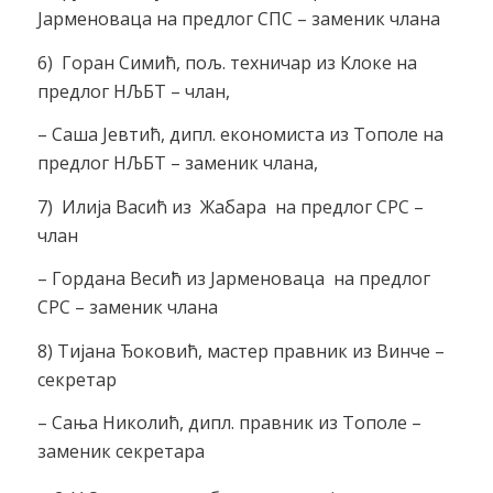
Јарменоваца на предлог СПС – заменик члана
6) Горан Симић, пољ. техничар из Клоке на
предлог НЉБТ – члан,
– Саша Јевтић, дипл. економиста из Тополе на
предлог НЉБТ – заменик члана,
7) Илија Васић из Жабара на предлог СРС –
члан
– Гордана Весић из Јарменоваца на предлог
СРС – заменик члана
8) Тијана Ђоковић, мастер правник из Винче –
секретар
– Сања Николић, дипл. правник из Тополе –
заменик секретара