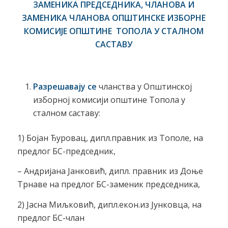
ЗАМЕНИКА ПРЕДСЕДНИКА, ЧЛАНОВА И
ЗАМЕНИКА ЧЛАНОВА ОПШТИНСКЕ ИЗБОРНЕ
КОМИСИЈЕ ОПШТИНЕ ТОПОЛА У СТАЛНОМ
САСТАВУ
Разрешавају се
чланства у Општинској
изборној комисији општине Топола у
сталном саставу:
1) Бојан Ђуровац, дипл.правник из Тополе, на
предлог БС-председник,
– Андријана Јанковић, дипл. правник из Доње
Трнаве на предлог БС-заменик председника,
2) Јасна Миљковић, дипл.екон.из Јунковца, на
предлог БС-члан