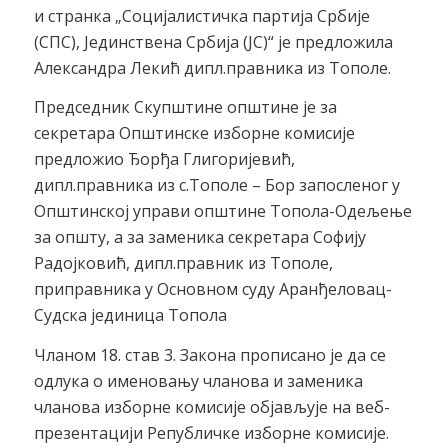
и странка „Социјалистичка партија Србије
(СПС), Јединствена Србија (ЈС)“ је предложила
Александра Лекић дипл.правника из Тополе.
Председник Скупштине општине је за
секретара Општинске изборне комисије
предложио Ђорђа Глигоријевић,
дипл.правника из с.Тополе – Бор запосленог у
Општинској управи општине Топола-Одељење
за општу, а за заменика секретара Софију
Радојковић, дипл.правник из Тополе,
приправника у Основном суду Аранђеловац-
Судска јединица Топола
Чланом 18. став 3. Закона прописано је да се
одлука о именовању чланова и заменика
чланова изборне комисије објављује на веб-
презентацији Републичке изборне комисије.