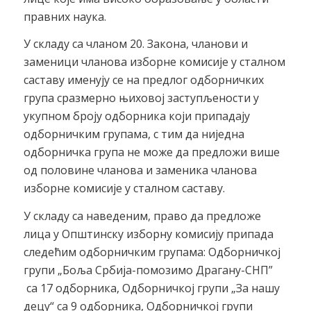
правних наука.
У складу са чланом 20. Закона, чланови и
заменици чланова изборне комисије у сталном
саставу именују се на предлог одборничких
група сразмерно њиховој заступљености у
укупном броју одборника који припадају
одборничким групама, с тим да ниједна
одборничка група не може да предложи више
од половине чланова и заменика чланова
изборне комисије у сталном саставу.
У складу са наведеним, право да предложе
лица у Општинску изборну комисију припада
следећим одборничким групама: Одборничкој
групи „Боља Србија-помозимо Драгану-СНП”
са 17 одборника, Одборничкој групи „За нашу
децу“ са 9 одборника, Одборничкој групи