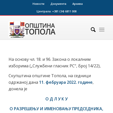
Новости
Документа
Архива
Централа:
+381 (34) 6811 008
На основу чл. 18. и 96. Закона о локалним
изборима („Службени гласник РС“, број 14/22),
Скупштина општине Топола, на седници
одржаној дана
11. фебруара 2022. године
,
донела је
О Д Л У К У
О РАЗРЕШЕЊУ И ИМЕНОВАЊУ ПРЕДСЕДНИКА,