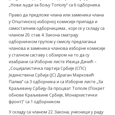
„Нови људи за бољу Тополу“ са 6 одборника.
Право да предложе члана или заменика члана
у Општинској изборној комисији припада и
самосталним одборницима , који се у складу са
чланом 20. став 4. Закона сматрају
одборничком групом у смислу предлагања
чланова и заменика чланова изборне комисије
у сталном саставу с обзиром на то да су
изабрани са Изборне листе Ивица Дачић –
„Социјалистичка партија Србије (СПС)
Јединствена Србија (ЈС) Драган Марковић
Палма“ са 3 одборника и са Изборне листе „За
Краљевину Србију-За процват Тополе (Покрет
обнове Краљевине Србије, Монархистички
фронт)“ са 1 одборником.
У складу са чланом 22. Закона, учесници у раду