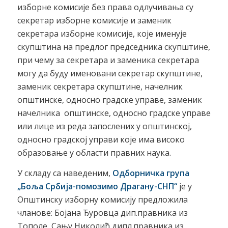
изборне комисије без права одлучивања су
секретар изборне комисије и заменик
секретара изборне комисије, које именује
скупштина на предлог председника скупштине,
при чему за секретара и заменика секретара
могу да буду именовани секретар скупштине,
заменик секретара скупштине, начелник
општинске, односно градске управе, заменик
начелника општинске, односно градске управе
или лице из реда запослених у општинској,
односно градској управи које има високо
образовање у области правних наука.
У складу са наведеним,
Одборничка група
„Боља Србија-помозимо Драгану-СНП“
је у
Општинску изборну комисију предложила
чланове: Бојана Ђуровца дип.правника из
Тополе, Сању Николић дипл.правника из