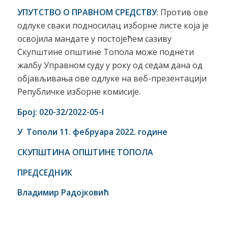
УПУТСТВО О ПРАВНОМ СРЕДСТВУ
: Против ове
одлуке сваки подносилац изборне листе која је
освојила мандате у постојећем сазиву
Скупштине општине Топола може поднети
жалбу Управном суду у року од седам дана од
објављивања ове одлуке на веб-презентацији
Републичке изборне комисије.
Број: 020-32/2022-05-I
У Тополи 11. фебруара 2022. године
СКУПШТИНА ОПШТИНЕ ТОПОЛА
ПРЕДСЕДНИК
Владимир Радојковић