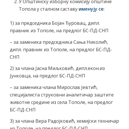
У Општинску изборну комисију општине
Топола у сталном саставу
именују се
:
1) за председника Бојан Ђуровац, дипл.
правник из Тополе, на предлог БС-ПД-СНП
– за заменика председника Сања Николић,
дипл. правник из Тополе, на предлог БС-ПД-
СНП
2) за члана Јасна Миљковић, дипл.екон.из
Јунковца, на предлог БС-ПД-СНП
– за заменика члана Мирослав Јевтић,
специјалиста струковни аналитичар заштите
животне средине из села Тополе, на предлог
БС-ПД-СНП
3) за члана Вера Радојковић, хемијски техничар
из Тополе, на предлог БС-ПД-СНП