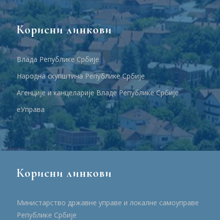
Корисни линкови
Влада Републике Србије
Народна скупштина Републике Србије
Агенције и канцеларије Владе Републике Србије
еУправа
Корисни линкови
Министарство државне управе и локалне самоуправе
Републике Србије