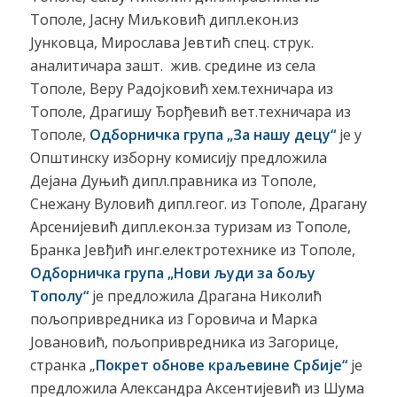
Тополе, Јасну Миљковић дипл.екон.из
Јунковца, Мирослава Јевтић спец. струк.
аналитичара зашт. жив. средине из села
Тополе, Веру Радојковић хем.техничара из
Тополе, Драгишу Ђорђевић вет.техничара из
Тополе,
Одборничка група „За нашу децу“
је у
Општинску изборну комисију предложила
Дејана Дуњић дипл.правника из Тополе,
Снежану Вуловић дипл.геог. из Тополе, Драгану
Арсенијевић дипл.екон.за туризам из Тополе,
Бранка Јевђић инг.електротехнике из Тополе,
Одборничка група „Нови људи за бољу
Тополу“
је предложила Драгана Николић
пољопривредника из Горовича и Марка
Јовановић, пољопривредника из Загорице,
странка „
Покрет обнове краљевине Србије“
је
предложила Александра Аксентијевић из Шума