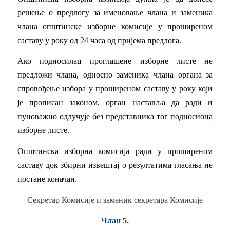
решење о предлогу за именовање члана и заменика
члана општинске изборне комисије у проширеном
саставу у року од 24 часа од пријема предлога.
Ако подносилац проглашене изборне листе не
предложи члана, односно заменика члана органа за
спровођење избора у проширеном саставу у року који
је прописан законом, орган наставља да ради и
пуноважно одлучује без представника тог подносиоца
изборне листе.
Општинска изборна комисија ради у проширеном
саставу док збирни извештај о резултатима гласања не
постане коначан.
Секретар Комисије и заменик секретара Комисије
Члан 5.