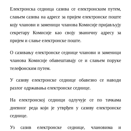
Електронска седница сазива се електронским путем,
слањем сазива на адресе за пријем електронске поште
коју чланови и заменици чланова Комисије пријављују
секретару Комисије као своју званичну адресу за
пријем и слање електронске поште.
О сазивању електронске седнице чланови и заменици
чланова Комисије обавештавају се и слањем поруке
телефонским путем.
У сазиву електронске седнице обавезно се наводи
разлог одржавања електронске седнице.
На електронској седници одлучује се по тачкама
дневног реда који је утврђен у сазиву електронске
седнице.
Уз сазив електронске седнице, члановима и