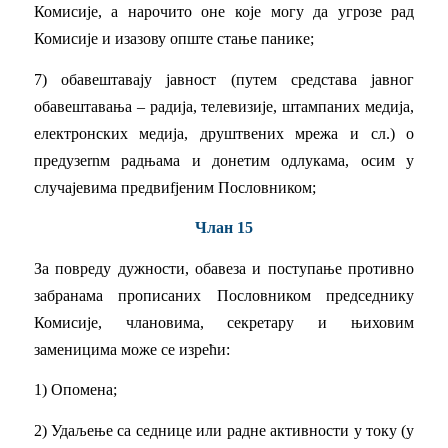
Комисије, а нарочито оне које могу да угрозе рад
Комисије и изазову опште стање панике;
7) обавештавају јавност (путем средстава јавног
обавештавања – радија, телевизије, штампаних медија,
електронских медија, друштвених мрежа и сл.) о
предузеrnм радњама и донетим одлукама, осим у
случајевима предвиfјеним Пословником;
Члан 15
За повреду дужности, обавеза и поступање противно
забранама прописаних Пословником председнику
Комисије, члановима, секретару и њиховим
заменицима може се изрећи:
1) Опомена;
2) Удаљење са седнице или радне активности у току (у