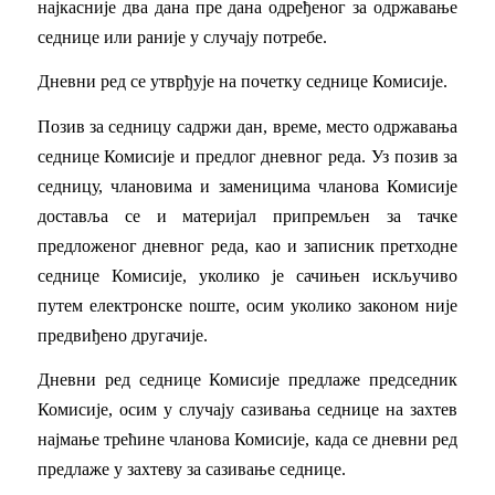
најкасније два дана пре дана одређеног за одржавање
седнице или раније у случају потребе.
Дневни ред се утврђује на почетку седнице Комисије.
Позив за седницу садржи дан, време, место одржавања
седнице Комисије и предлог дневног реда. Уз позив за
седницу, члановима и заменицима чланова Комисије
доставља се и материјал припремљен за тачке
предложеног дневног реда, као и записник претходне
седнице Комисије, уколико је сачињен искључиво
путем електронске nоште, осим уколико законом није
предвиђено другачије.
Дневни ред седнице Комисије предлаже председник
Комисије, осим у случају сазивања седнице на захтев
најмање трећине чланова Комисије, када се дневни ред
предлаже у захтеву за сазивање седнице.