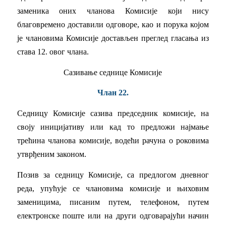
заменика оних чланова Комисије који нису
благовремено доставили одговоре, као и порука којом
је члановима Комисије достављен преглед гласања из
става 12. овог члана.
Сазивање седнице Комисије
Члан 22.
Седницу Комисије сазива председник комисије, на
своју иницијативу или кад то предложи најмање
трећина чланова комисије, водећи рачуна о роковима
утврђеним законом.
Позив за седницу Комисије, са предлогом дневног
реда, упућује се члановима комисије и њиховим
заменицима, писаним путем, телефоном, путем
електронске поште или на други одговарајући начин