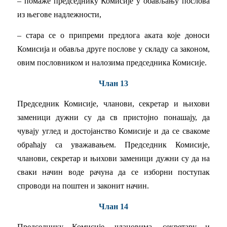
– помаже председнику Комисије у обављању послова
из његове надлежности,
– стара се о припреми предлога аката које доноси
Комисија и обавља друге послове у складу са законом,
овим пословником и налозима председника Комисије.
Члан 13
Председник Комисије, чланови, секретар и њихови
заменици дужни су да св пристојно понашају, да
чувају углед и достојанство Комисије и да се свакоме
oбpaћаjy са уважавањем. Председник Комисије,
чланови, секретар и њихови заменици дужни су да на
сваки начин воде рачуна да се изборни поступак
спроводи на поштен и законит начин.
Члан 14
Председнику Комисије, члановима, секретару и