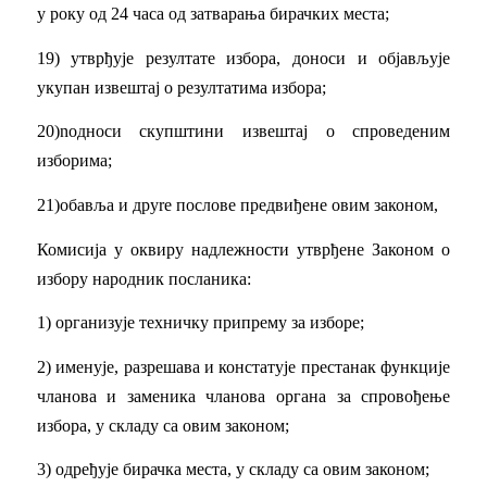
у року од 24 часа од затварања бирачких места;
19) утврђује резултате избора, доноси и објављује
укупан извештај о резултатима избора;
20)nодноси скупштини извештај о спроведеним
изборима;
21)обавља и дpуre послове предвиђене овим законом,
Комисија у оквиру надлежности утврђене Законом о
избору народник посланика:
1) организује техничку припрему за изборе;
2) именује, разрешава и констатује престанак функције
чланова и заменика чланова органа за спровођење
избора, у складу са овим законом;
3) одређује бирачка места, у складу са овим законом;