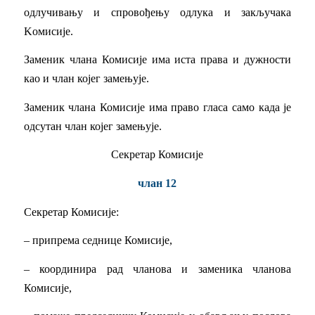
одлучивању и спровођењу одлука и закључака
Kомисије.
Заменик члана Комисије има иста права и дужности
као и члан којег замењује.
Заменик члана Комисије има право гласа само када је
одсутан члан којег замењује.
Секретар Комисије
члан 12
Секретар Комисије:
– припрема седнице Комисије,
– координира рад чланова и заменика чланова
Комисије,