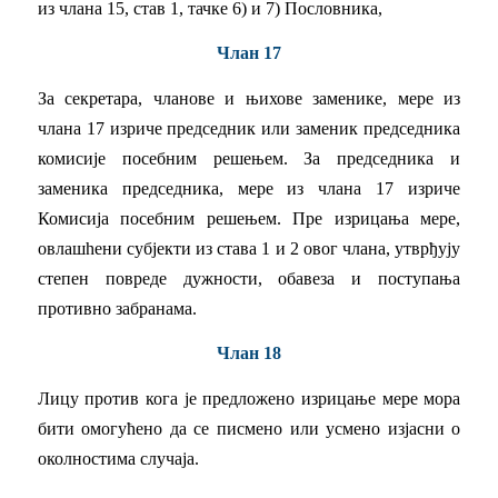
из члана 15, став 1, тачке 6) и 7) Пословника,
Члан 17
За секретара, чланове и њихове заменике, мере из
члана 17 изриче председник или заменик председника
комисије посебним решењем. За председника и
заменика председника, мере из члана 17 изриче
Комисија посебним решењем. Пре изрицања мере,
овлашhени субјекти из става 1 и 2 овог члана, утврђују
степен повреде дужности, обавеза и поступања
противно забранама.
Члан 18
Лицу против кога је предложено изрицање мере мора
бити омогућено да се писмено или усмено изјасни о
околностима случаја.