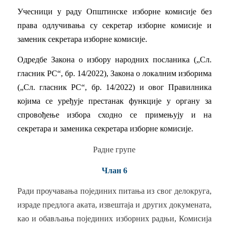
Учесници у раду Општинске изборне комисије без
права одлучивања су секретар изборне комисије и
заменик секретара изборне комисије.
Одредбе Закона о избору народних посланика („Сл.
гласник РС“, бр. 14/2022), Закона о локалним изборима
(„Сл. гласник РС“, бр. 14/2022) и овог Правилника
којима се уређује престанак функције у органу за
спровођење избора сходно се примењују и на
секретара и заменика секретара изборне комисије.
Радне групе
Члан 6
Ради проучавања појединих питања из свог делокруга,
израде предлога аката, извештаја и других докумената,
као и обављања појединих изборних радњи, Комисија