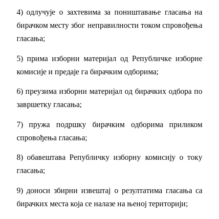
4) одлучује о захтевима за поништавање гласања на
бирачком месту због неправилности током спровођења
гласања;
5) прима изборни материјал од Републичке изборне
комисије и предаје га бирачким одборима;
6) преузима изборни материјал од бирачких одбора по
завршетку гласања;
7) пружа подршку бирачким одборима приликом
спровођења гласања;
8) обавештава Републичку изборну комисију о току
гласања;
9) доноси збирни извештај о резултатима гласања са
бирачких места која се налазе на њеној територији;