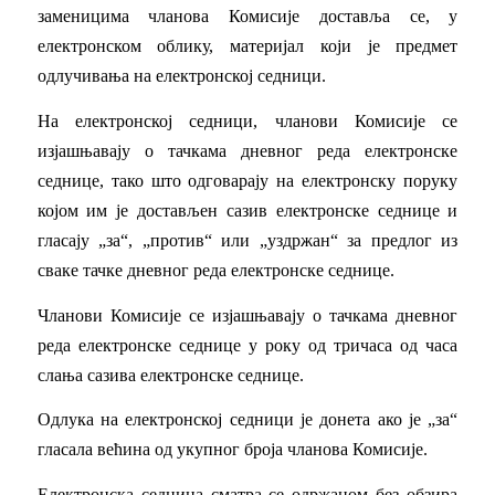
заменицима чланова Комисије доставља се, у
електронском облику, материјал који је предмет
одлучивања на електронској седници.
На електронској седници, чланови Комисије се
изјашњавају о тачкама дневног реда електронске
седнице, тако што одговарају на електронску поруку
којом им је достављен сазив електронске седнице и
гласају „за“, „против“ или „уздржан“ за предлог из
сваке тачке дневног реда електронске седнице.
Чланови Комисије се изјашњавају о тачкама дневног
реда електронске седнице у року од тричаса од часа
слања сазива електронске седнице.
Одлука на електронској седници је донета ако је „за“
гласала већина од укупног броја чланова Комисије.
Електронска седница сматра се одржаном без обзира