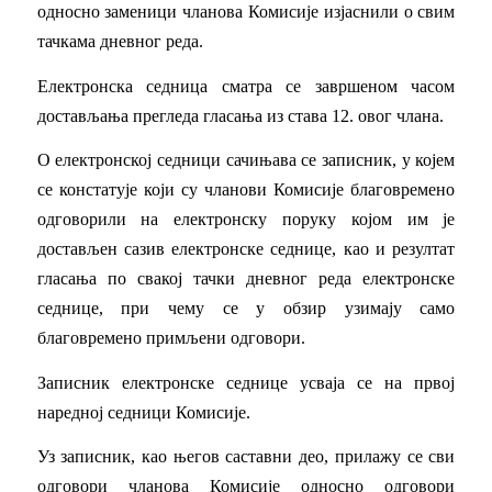
односно заменици чланова Комисије изјаснили о свим
тачкама дневног реда.
Електронска седница сматра се завршеном часом
достављања прегледа гласања из става 12. овог члана.
О електронској седници сачињава се записник, у којем
се констатује који су чланови Комисије благовремено
одговорили на електронску поруку којом им је
достављен сазив електронске седнице, као и резултат
гласања по свакој тачки дневног реда електронске
седнице, при чему се у обзир узимају само
благовремено примљени одговори.
Записник електронске седнице усваја се на првој
наредној седници Комисије.
Уз записник, као његов саставни део, прилажу се сви
одговори чланова Комисије односно одговори