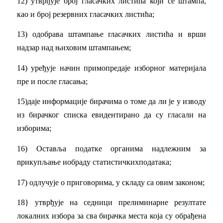
12) утврђује број гласачких листића који се штампа,
као и број резервних гласачких листића;
13) одобрава штампање rласачких листића и врши
надзар над њиховим штампањем;
14) уређује начин примопредаје изборног материјала
пре и после гласања;
15)даје информације бирачима о томе да ли је у изводу
из бирачког списка евидентирано да су гласали на
изборима;
16) Оставља податке органима надлежним за
nрикупљање иобраду статистичкихподатака;
17) одлучује о приговорима, у складу са овим законом;
18} утврђује на седници прелиминарне резултате
локалних избора за сва бирачка места која су обрађена