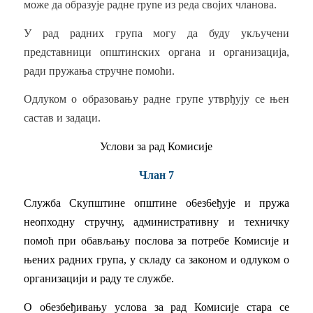
може да образује радне rpyne из реда својих чланова.
У рад радних група могу да буду укључени
представници општинских органа и организација,
ради пружања стручне помоћи.
Одлуком о образовању радне групе утврђују се њен
састав и задаци.
Услови за рад Комисије
Члан 7
Служба Скупштине општине о6ез6еђује и пружа
неопходну стручну, административну и техничку
помоћ при обављању послова за потребе Комисије и
њених радних група, у складу са законом и одлуком о
организацији и раду те службе.
О о6езбеђивању услова за рад Комисије стара се