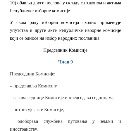
10) обавља друге послове у складу са законом и актима
Републичке изборне комисије.
У свом раду изборна комисија сходно примењује
упутства и друге акте Републичке изборне комисије
који се односе на избор народних посланика.
Председник Комисије
Члан 9
Председник Комисије:
– представља Комисију,
– сазива седнице Комисије и председава седницама,
– потписује акте Комисије,
– одоборава службена путовања у земљи и
иностранству,