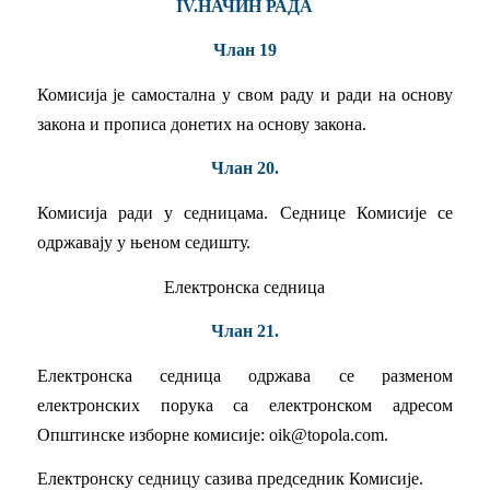
IV.НАЧИН РАДА
Члан 19
Комисија је самостална у свом раду и ради на основу
закона и прописа донетих на основу закона.
Члан 20.
Комисија ради у седницама. Седнице Комисије се
одржавају у њеном седишту.
Електронскa седницa
Члан 21.
Електронска седница одржава се разменом
електронских порука са електронском адресом
Општинске изборне комисије: oik@topola.com.
Електронску седницу сазива председник Комисије.