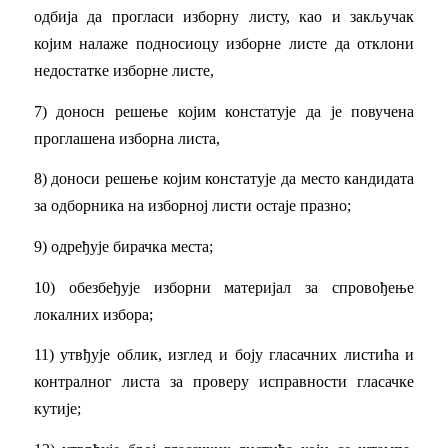
одбија да прогласи изборну листу, као и закључак
којим налаже подносиоцу изборне листе да отклони
недостатке изборне листе,
7) доносн решење којим констатује да је повучена
проглашена изборна листа,
8) доноси решење којим констатује да место кандидата
за одборника на изборној листи остаје празно;
9) одређује бирачка места;
10) обезбеђује изборни материјал за спровођење
локалних избора;
11) утвђује облик, изглед и боју гласачних листића и
контралног листа за проверу исправности гласачке
кутије;