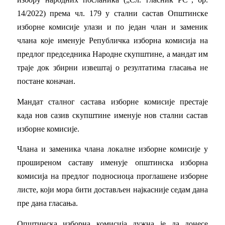
14/2022) према чл. 179 у стални састав Општинске
изборне комисије улази и по један члан и заменик
члана које именује Републичка изборна комисија на
предлог председника Народне скупштине, а мандат им
траје док збирни извештај о резултатима гласања не
постане коначан.
Мандат сталног састава изборне комисије престаје
када нов сазив скупштине именује нов стални састав
изборне комисије.
Члана и заменика члана локалне изборне комисије у
проширеном саставу именује општинска изборна
комисија на предлог подносиоца проглашене изборне
листе, који мора бити достављен најкасније седам дана
пре дана гласања.
Општинска изборна комисија дужна је да донесе