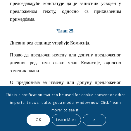
председавајући констатује да је записник усвојен у
предложеном тексту, односно са прихваћеним
примедбама.
Члан 25.
Дневни ред седнице утврђује Комисија.
Право да предложи измену или допуну предложеног
дневног реда има сваки члан Комисије, односно
заменик члана.
О предлозима эа измену или допуну предложеног
дневног реда одлучује се без расправе,редом којим су
This is a notification that can be used for cookie consent or other
предлози изнети на седници. Након изјашњавања о
important news. It also got a modal window now! Click "learn
предлозима за измену, односно допуну предложеног
more" to see it!
дневног реда, Комисија гласа о усвајању дневног реда
OK
Learn More
×
у целини. На предлог председавајућег или члана
Комисије, односно заменика члана, Комисија може да