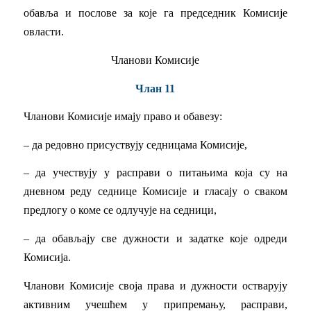
обавља и послове за које га председник Комисије
овласти.
Чланови Комисије
Члан 11
Чланови Комисије имају право и обавезу:
– да редовно присуствују седницама Комисије,
– да учествују у расправи о питањима која су на
дневном реду седнице Комисије и гласају о сваком
предлогу о коме се одлучује на седници,
– да обављају све дужнoсти и задатке које одреди
Комисија.
Чланови Комисије своја права и дужности остварују
активним учешћем у припремању, расправи,