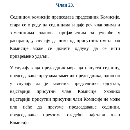
Члан 23.
Седницом комисије председава председник Комисије,
стара се о реду на седницама и даје реч члановима и
заменицима чланова пријављеним за учешће у
расправи, у случају да неко од присутних омета рад
Комисије може се донети одлуку да се исти
привремено удаљи.
У случају када председник мора да напусти седницу,
председавање преузима заменик председника, односно
у случају да је заменик председника одсутан,
најстарији присутни члан Комисије. Уколико
најстарији присутни присутни члан Комисије не може
или неће да преузме председавање седници,
председавање преузима следећи најстари члан
Комисије.