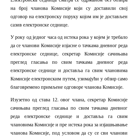
на број чланова Комисије који су доставили свој
одговор на електронску поруку којом им је достављен
сазив електронске седнице.
У року од једног часа од истека рока у којем је требало
да се чланови Комисије изјасне о тачкама дневног реда
електронске седнице, секретар Комисије сачињава
преглед гласања по свим тачкама дневног реда
електронске седнице и доставља га свим члановима
Комисије електронским путем, узимајући у обзир само
благовремено примљене одговоре чланова Комисије.
Изузетно од става 12. овог члана, секретар Комисије
сачињава преглед гласања по свим тачкама дневног
реда електронске седнице и доставља га свим
члановима Комисије и пре истека рока за изјашњавање
чланова Комисије, под условом да су се сви чланови