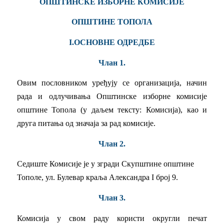
ОПШТИНСКЕ ИЗБОРНЕ КОМИСИЈЕ
ОПШТИНЕ ТОПОЛА
I.ОСHOBHE ОДРЕДБЕ
Члан 1.
Овим пословником уређују се организација, начин
рада и одлучивања Општинске изборне комисије
општине Топола (у даљем тексту: Комисија), као и
друга питања од значаја за рад комисије.
Члан 2.
Седиште Комисије је у згради Скупштине општине
Тополе, ул. Булевар краља Александра I број 9.
Члан 3.
Комисија у свом раду користи округли печат