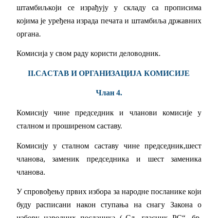
штамбиљкоји се израђују у складу са прописима
којима је уређена израда печата и штамбиља државних
органа.
Комисија у свом раду користи деловодник.
II.CACTAB И ОРГАНИЗАЦИЈА КОМИСИЈЕ
Члан 4.
Комисију чине председник и чланови комисије у
сталном и проширеном саставу.
Комисију у сталном саставу чине председник,шест
чланова, заменик председника и шест заменика
чланова.
У спровођењу првих избора за народне посланике који
буду расписани након ступања на снагу Закона о
избору народних посланика („Сл. гласник РС“, бр.