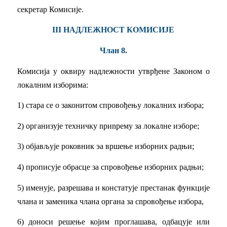
секретар Комисије.
III НАДЛЕЖНОСТ КОМИСИЈЕ
Члан 8.
Комисија у оквиру надлежности утврђене Законом о
локалним изборима:
1) стара се о законитом спровођењу локалних из6ора;
2) организује техничку npиnpeму за локалне иэборе;
3) објављује роковник эа вршење изборних радњи;
4) прописује обрасце за спровођење изборних радњи;
5) именује, разрешава и констатује престанак функције
члана и заменика члана органа за сnpовођење избора,
6) доноси решење којим проглашава, одбацује или