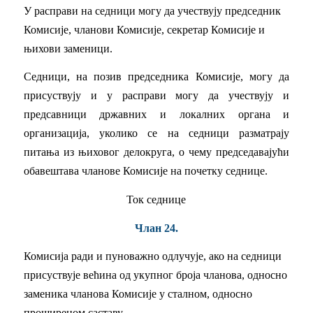
У расправи на седници могу да учествују председник
Комисије, чланови Комисије, секретар Комисије и
њихови заменици.
Седници, на позив председника Комисије, могу да
присуствују и у расправи могу да учествују и
предсавници државних и локалних органа и
организација, уколико се на седници разматрају
питања из њиховог делокруга, о чему председавајући
обавештава чланове Комисије на почетку седнице.
Ток седнице
Члан 24.
Комисија ради и пуноважно одлучује, ако на седници
присуствује већина од укупног броја чланова, односно
заменика чланова Комисије у сталном, односно
проширеном саставу