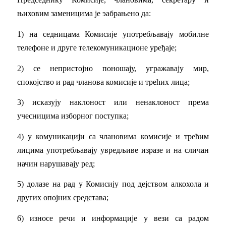
њиховим заменицима је эабрањено да:
1) на седницама Комисије употребљавају мобилне
телефоне и друге телекомуникационе уређаје;
2) се непристојно поношају, угражавају мир,
спокојство и рад чланова комисије и трећих лица;
3) исказују наклоност или ненаклоност према
учесницима изборног поступка;
4) у комуникацији са члановима комисије и трећим
лицима употребљавају увредљиве изразе и на сличан
начин нарушавају ред;
5) долазе на рад у Комисију под дејством алкохола и
других опојних средстава;
6) износе речи и информације у вези са радом