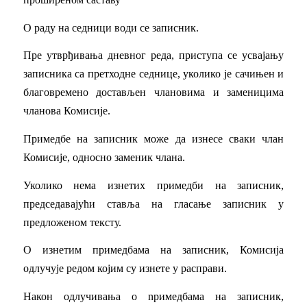
О раду на седници води се записник.
Пре утврђивања дневног реда, приступа се усвајању
записника са претходне седнице, уколико је сачињен и
благовремено достављен члановима и заменицима
чланова Комисије.
Примедбе на записник може да изнесе сваки члан
Комисије, односно заменик члана.
Уколико нема изнетих примедби на записник,
председавајући ставља на гласање записник у
предложеном тексту.
О изнетим примедбама на записник, Комисија
одлучује редом којим су изнете у расправи.
Након одлучивања о nримедбама на записник,