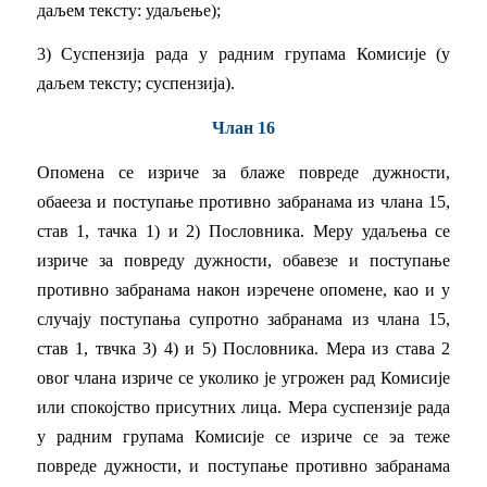
даљем тексту: удаљење);
3) Суспензија рада у радним групама Комисије (у
даљем тексту; суспензија).
Члан 16
Опомена се изриче за блаже повреде дужности,
обаееза и поступање противно забранама из члана 15,
став 1, тачка 1) и 2) Пословника. Меру удаљења се
изриче за повреду дужности, обавезе и поступање
противно забранама након иэречене опомене, као и у
случају поступања супротно забранама из члана 15,
став 1, твчка 3) 4) и 5) Пословника. Мера из става 2
овоr члана изриче се уколико је угрожен рад Комисије
или спокојство присутних лица. Мера суспензије рада
у радним групама Комисије се изриче се эа теже
повреде дужности, и поступање противно забранама