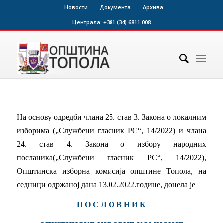
Новости
Документа
Архива
Централа:
+381 (34) 6811 008
На основу одредби члана 25. став 3. Закона о локалним
изборима („Службени гласник РС“, 14/2022) и члана
24. став 4. Закона о избору народних
посланика(„Службени гласник РС“, 14/2022),
Општинска изборна комисија општине Топола, на
седници одржаној дана 13.02.2022.године, донела је
П О С Л О В Н И К