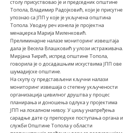
столу присуствовао је и председник општине
Топола, Владимир Радојковић, који је присутне
упознао са ЈПП у које је укључена општина
Топола. Уводну реч изнела је пројектна
менаџерка Марија Миленковић.
Прелиминарне налазе мониторинг извештаја
дала је Весела Влашковић у улози истраживача.
Мирјана Ћирић, испред општине Топола,
говорила је о досадашњим искуствима ЈПП ове
шумадијске општине.
На скупу су представљени кључни налази
мониторинг извешаја о степену укључености
организација цивилног друштва у процес
планирања и доношења одлука у пројектима
ЈПП на локалном нивоу. У циљу унапређења
сарадње дате су препоруке поступања органа и
служби Општине Топола у области