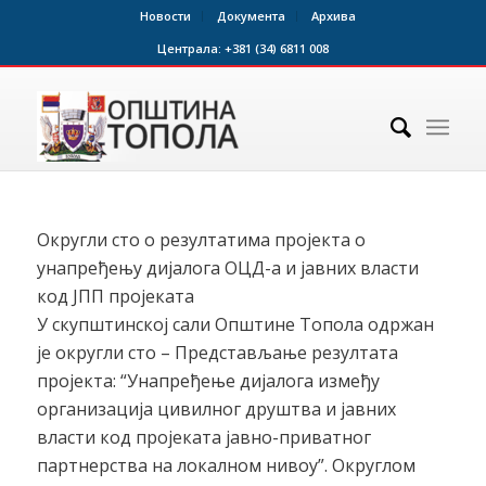
Новости
Документа
Архива
Централа:
+381 (34) 6811 008
Округли сто о резултатима пројекта о
унапређењу дијалога ОЦД-а и јавних власти
код ЈПП пројеката
У скупштинској сали Општине Топола одржан
је округли сто – Представљање резултата
пројекта: “Унапређење дијалога између
организација цивилног друштва и јавних
власти код пројеката јавно-приватног
партнерства на локалном нивоу”. Округлом