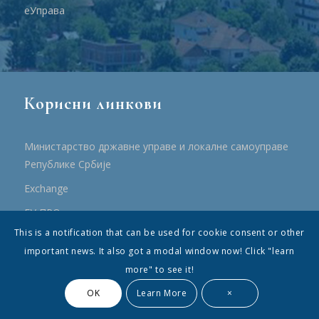
еУправа
Корисни линкови
Министарство државне управе и локалне самоуправе
Републике Србије
Еxchange
ЕУ ПРО
This is a notification that can be used for cookie consent or other
ПРРР
important news. It also got a modal window now! Click "learn
more" to see it!
OK
Learn More
×
© Општина Топола - Сва права су садржана