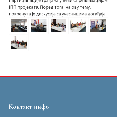
партиципације грађана у вези са реализацијом
ЈПП пројеката. Поред тога, на ову тему,
покренута је дискусија са учесницима догађаја.
Контакт инфо