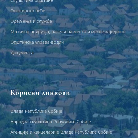
Скупштина општине
Општинско веће
Одељења и службе
Матична подручја, насељена места и месне заједнице
Општинска управа-водич
Документа
Корисни линкови
Влада Републике Србије
Народна скупштина Републике Србије
Агенције и канцеларије Владе Републике Србије