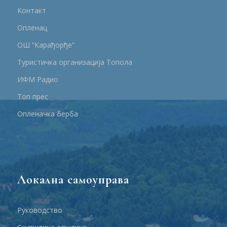
Контакт
Опленац
ОШ “Карађорђе”
Туристичка организација Топола
ИФМ Радио
Топ прес
Опленачка берба
Локална самоуправа
Руководство