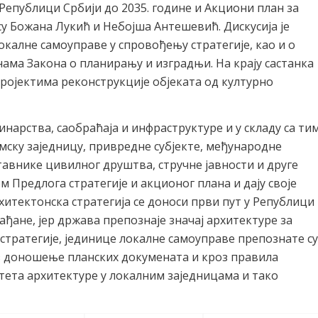
Републици Србији до 2035. године и Акциони план за
у Божана Лукић и Небојша Антешевић. Дискусија је
окалне самоуправе у спровођењу стратегије, као и о
нама Закона о планирању и изградњи. На крају састанка
ројектима реконструкције објеката од културно
нарства, саобраћаја и инфраструктуре и у складу са ти
емску заједницу, привредне субјекте, међународне
тавнике цивилног друштва, стручне јавности и друге
ом Предлога стратегије и акционог плана и дају своје
хитектонска стратегија се доноси први пут у Републици
рађане, јер држава препознаје значај архитектуре за
стратегије, јединице локалне самоуправе препознате су
з доношење планских докумената и кроз правила
тета архитектуре у локалним заједницама и тако