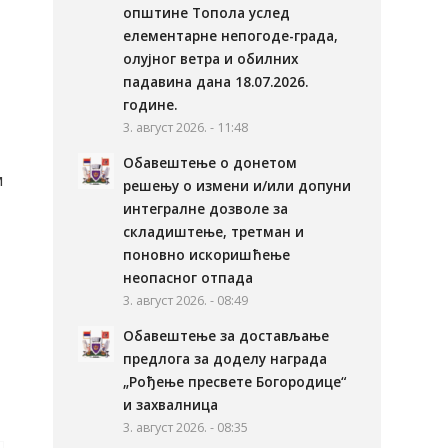
општине Топола услед
елементарне непогоде-града,
олујног ветра и обилних
падавина дана 18.07.2026.
године.
3. август 2026. - 11:48
Обавештење о донетом
м
решењу о измени и/или допуни
интегралне дозволе за
складиштење, третман и
поновно искоришћење
неопасног отпада
3. август 2026. - 08:49
Обавештење за достављање
предлога за доделу награда
„Рођење пресвете Богородице“
и захвалница
3. август 2026. - 08:35