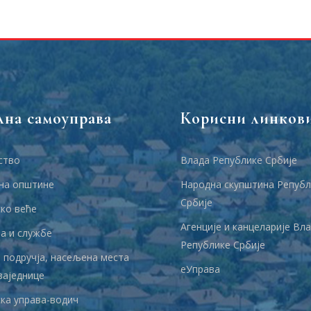
лна самоуправа
Корисни линков
ство
Влада Републике Србије
на општине
Народна скупштина Републ
Србије
ко веће
Агенције и канцеларије Вл
 и службе
Републике Србије
 подручја, насељена места
еУправа
заједнице
ка управа-водич