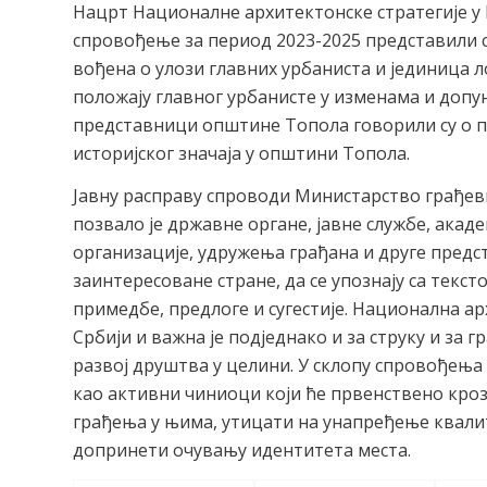
Нацрт Националне архитектонске стратегије у 
спровођење за период 2023-2025 представили с
вођена о улози главних урбаниста и јединица л
положају главног урбанисте у изменама и допу
представници општине Топола говорили су о п
историјског значаја у општини Топола.
Јавну расправу спроводи Министарство грађеви
позвало је државне органе, јавне службе, акад
организације, удружења грађана и друге предс
заинтересоване стране, да се упознају са текст
примедбе, предлоге и сугестије. Национална ар
Србији и важна је подједнако и за струку и за г
развој друштва у целини. У склопу спровођења 
као активни чиниоци који ће првенствено кро
грађења у њима, утицати на унапређење квали
допринети очувању идентитета места.