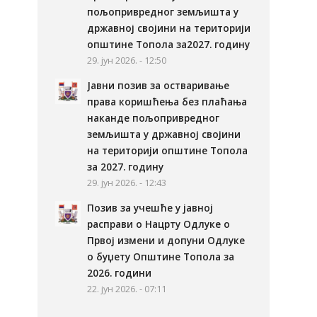
пољопривредног земљишта у
државној својини на територији
општине Топола за2027. годину
29. јун 2026. - 12:50
Јавни позив за остваривање
права коришћења без плаћања
наканде пољопривредног
земљишта у државној својини
на територији општине Топола
за 2027. годину
29. јун 2026. - 12:43
Позив за учешће у јавној
расправи о Нацрту Одлуке о
Првој измени и допуни Одлуке
о буџету Општине Топола за
2026. години
22. јун 2026. - 07:11