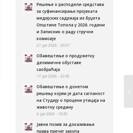
Решење о расподели средстава
за суфинансирање пројеката
медијских садржаја из буџета
Општине Топола у 2026. години
и Записник о раду стручне
комисије
27. јул 2026. - 20:37
Обавештење о продужетку
делимичне обуставе
саобраћаја
17. јул 2026. - 22:05
Обавештење о донетом
решењу којим је дата сагланост
на Студију о процени утицаја на
животну средину
6. јул 2026. - 10:35
Јавни позив за доказивање
права пречег закупа