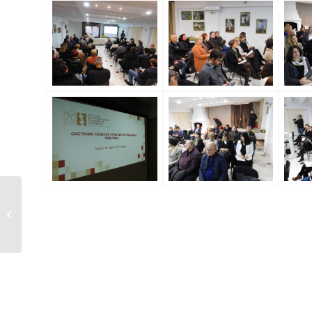
Пажљивкова смотра
у Белосавцима