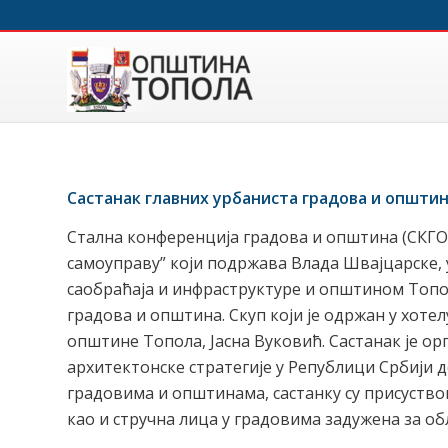
Састанак главних урбаниста градова и општи
Стална конференција градова и општина (СКГО)
самоуправу” који подржава Влада Швајцарске,
саобраћаја и инфраструктуре и општином Топол
градова и општина. Скуп који је одржан у хот
општине Топола, Јасна Вуковић. Састанак је о
архитектонске стратегије у Републици Србији д
градовима и општинама, састанку су присуство
као и стручна лица у градовима задужена за об