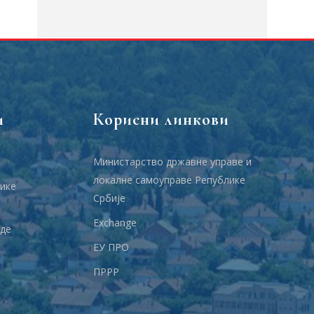
и
Корисни линкови
Министарство државне управе и
локалне самоуправе Републике
ике
Србије
Еxchange
аде
ЕУ ПРО
ПРРР