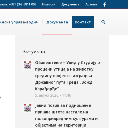
рала:
+381 (34) 6811 008
Новости
Документа
Архива
нска управа-водич
Документа
Контакт
Актуелно
Обавештење – Увид у Студију о
процени утицаја на животну
средину пројекта: изградња
Државног пута I реда „Вожд
Карађорђе“
5. август 2026. - 11:46
е
Јавни позив за подношење
пријава штете настале на
,
пољопривредним културама и
објектима на територији