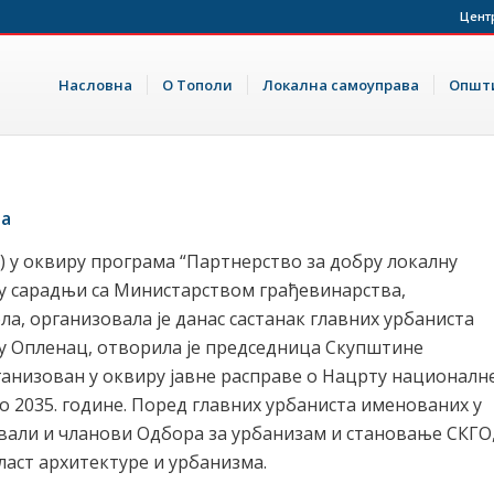
Цент
Насловна
О Тополи
Локална самоуправа
Општи
на
 у оквиру програма “Партнерство за добру локалну
 у сарадњи са Министарством грађевинарства,
а, организовала је данас састанак главних урбаниста
елу Опленац, отворила је председница Скупштине
рганизован у оквиру јавне расправе о Нацрту националн
о 2035. године. Поред главних урбаниста именованих у
вали и чланови Одбора за урбанизам и становање СКГО
ласт архитектуре и урбанизма.