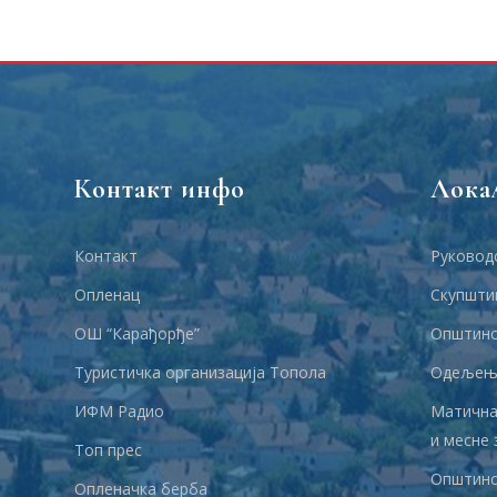
Контакт инфо
Лока
Контакт
Руковод
Опленац
Скупшти
ОШ “Карађорђе”
Општинс
Туристичка организација Топола
Одељења
ИФМ Радио
Матична
и месне 
Топ прес
Општинс
Опленачка берба