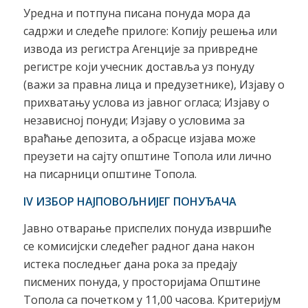
Уредна и потпуна писана понуда мора да
садржи и следеће прилоге: Копију решења или
извода из регистра Агенције за привредне
регистре који учесник доставља уз понуду
(важи за правна лица и предузетнике), Изјаву о
прихватању услова из јавног огласа; Изјаву о
независној понуди; Изјаву о условима за
враћање депозита, а обрасце изјава може
преузети на сајту општине Топола или лично
на писарници општине Топола.
IV ИЗБОР НАЈПОВОЉНИЈЕГ ПОНУЂАЧА
Јавно отварање приспелих понуда извршиће
се комисијски следећег радног дана након
истека последњег дана рока за предају
писмених понуда, у просторијама Општине
Топола са почетком у 11,00 часова. Критеријум