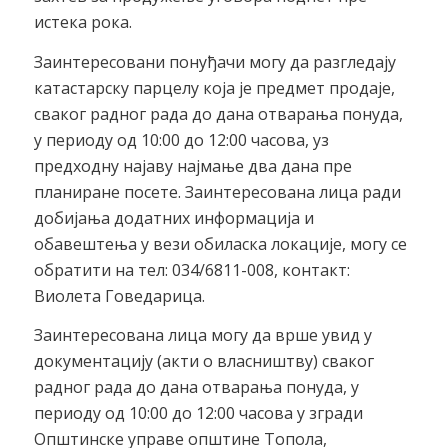
истека рока.
Заинтересовани понуђачи могу да разгледају
катастарску парцелу која је предмет продаје,
сваког радног рада до дана отварања понуда,
у периоду од 10:00 до 12:00 часова, уз
предходну најаву најмање два дана пре
планиране посете. Заинтересована лица ради
добијања додатних информација и
обавештења у вези обиласка локације, могу се
обратити на тел: 034/6811-008, контакт:
Виолета Говедарица.
Заинтересована лица могу да врше увид у
документацију (акти о власништву) сваког
радног рада до дана отварања понуда, у
периоду од 10:00 до 12:00 часова у згради
Општинске управе општине Топола,