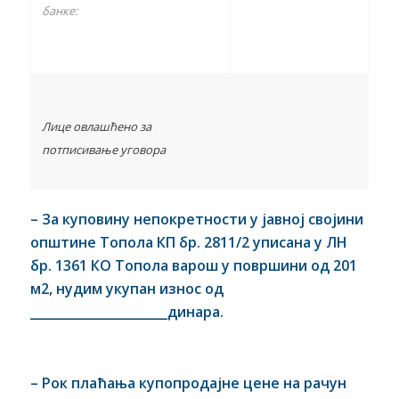
банке:
Лице овлашћено за
потписивање уговора
– За
куповину непокретности
у јавној својини
општине Топола
КП бр.
2811/2
уписана у ЛН
бр.
1361
КО Топола варош
у површини од 201
м2,
нудим укупан износ од
______________________
динара
.
– Рок плаћања купопродајне цене на рачун