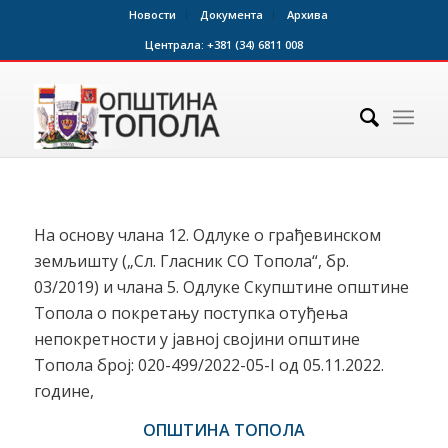
Новости
Документа
Архива
Централа:
+381 (34) 6811 008
На основу члана 12. Одлуке о грађевинском
земљишту („Сл. Гласник СО Топола“, бр.
03/2019) и члана 5. Одлуке Скупштине општине
Топола о покретању поступка отуђења
непокретности у јавној својини општине
Топола број: 020-499/2022-05-I од 05.11.2022.
године,
ОПШТИНА ТОПОЛА