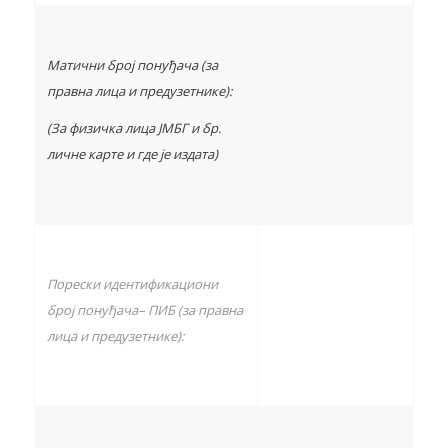
Матични број понуђача (за
правна лица и предузетнике):
(За физичка лица ЈМБГ и бр.
личне карте и где је издата)
Порески идентификациони
број понуђача
–
ПИБ
(за правна
лица и предузетнике)
: