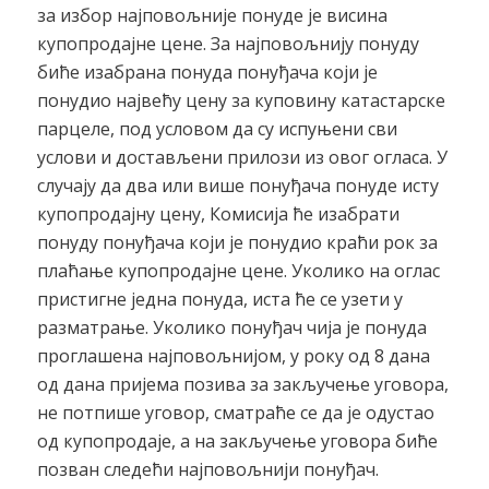
за избор најповољније понуде је висина
купопродајне цене. За најповољнију понуду
биће изабрана понуда понуђача који је
понудио највећу цену за куповину катастарске
парцеле, под условом да су испуњени сви
услови и достављени прилози из овог огласа. У
случају да два или више понуђача понуде исту
купопродајну цену, Комисија ће изабрати
понуду понуђача који је понудио краћи рок за
плаћање купопродајне цене. Уколико на оглас
пристигне једна понуда, иста ће се узети у
разматрање. Уколико понуђач чија је понуда
проглашена најповољнијом, у року од 8 дана
од дана пријема позива за закључење уговора,
не потпише уговор, сматраће се да је одустао
од купопродаје, а на закључење уговора биће
позван следећи најповољнији понуђач.