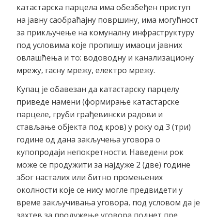
катастарска парцела има обезбеђен приступ
на јавну саобраћајну површину, има могућност
за прикључење на комуналну инфраструктуру
под условима које пропишу имаоци јавних
овлашћења и то: водоводну и канализациону
мрежу, гасну мрежу, електро мрежу.
Купац је обавезан да катастарску парцелу
приведе намени (формирање катастарске
парцеле, груби грађевински радови и
стављање објекта под кров) у року од 3 (три)
године од дана закључења уговора о
купопродаји непокретности. Наведени рок
може се продужити за најдуже 2 (две) године
због насталих или битно промењених
околности које се нису могле предвидети у
време закључивања уговора, под условом да је
захтев за продужење уговора поднет пре