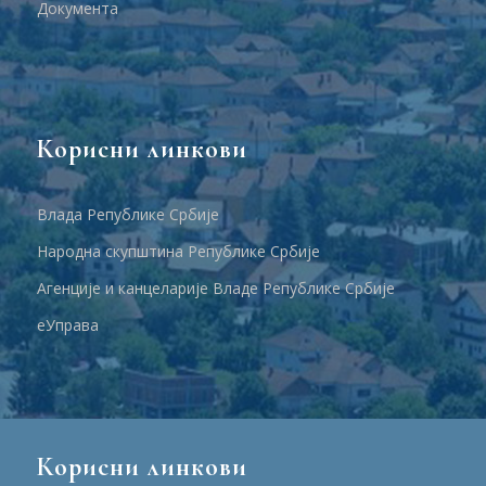
Документа
Корисни линкови
Влада Републике Србије
Народна скупштина Републике Србије
Агенције и канцеларије Владе Републике Србије
еУправа
Корисни линкови