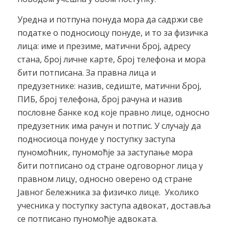
Уредна и потпуна понуда мора да садржи све
податке о подносиоцу понуде, и то за физичка
лица: име и презиме, матични број, адресу
стана, број личне карте, број телефона и мора
бити потписана. За правна лица и
предузетнике: назив, седиште, матични број,
ПИБ, број телефона, број рачуна и назив
пословне банке код које правно лице, односно
предузетник има рачун и потпис. У случају да
подносиоца понуде у поступку заступа
пуномоћник, пуномоћје за заступање мора
бити потписано од стране одговорног лица у
правном лицу, односно оверено од стране
Јавног бележника за физичко лице. Уколико
учесника у поступку заступа адвокат, доставља
се потписано пуномоћје адвоката.