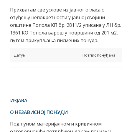
Прихватам све услове из јавног огласа о
отуђењу непокретности у јавној својини
општине Топола КП бр. 2811/2 уписана у ЛН бр.
1361 КО Топола варош у површини од 201 м2,
путем прикупљања писмених понуда.
Датум:
Потпис понуђача
ИЗЈАВ
А
О НЕЗАВИСНОЈ
ПОНУДИ
Под пуном материјалном и кривичном
одговорношћу потврђујем да сам понуду у