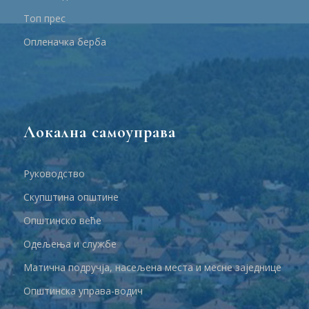
Топ прес
Опленачка берба
Локална самоуправа
Руководство
Скупштина општине
Општинско веће
Одељења и службе
Матична подручја, насељена места и месне заједнице
Општинска управа-водич