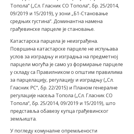
Топола“ („Сл. Гласник СО Топола“, бр. 25/2014,
09/2019 и 15/2019), у зони „Б1-Становање
средњих густина“. Доминантна намена
грађевинске парцеле је становање.
Катастарска парцела је неизграђена.
Површина катастарске парцеле не испуњава
услов за изградњу и изградња на предметној
парцели могућа је само уз формирање парцеле
у складу са Правилником о општим правилима
за парцелацију, регулацију и изградњу („Сл.
Гласник РС“, бр. 22/2015) и Планом генералне
регулације насеља Топола („Сл. Гласник СО
Топола“, бр. 25/2014, 09/2019 и 15/2019), што
представља обавезу купца грађевинског
земљишта.
У погледу комуналне опремљености