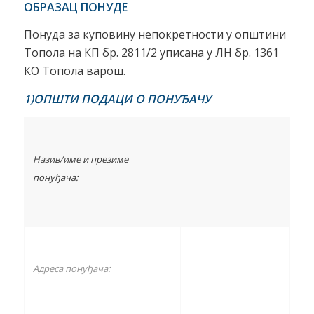
ОБРАЗАЦ ПОНУДЕ
Понуда за куповину непокретности у општини
Топола на КП бр. 2811/2 уписана у ЛН бр. 1361
КО Топола варош.
1)ОПШТИ ПОДАЦИ О ПОНУЂАЧУ
Назив/име и презиме
понуђача:
Адреса понуђача: