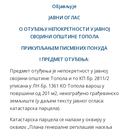
Објављује
ЈАВНИ ОГЛАС
О ОТУЂЕЊУ НЕПОКРЕТНОСТИ У
ЈАВНОЈ
СВОЈИНИ ОПШТИНЕ ТОПОЛА
ПРИКУПЉАЊЕМ ПИСМЕНИХ ПОНУДА
I ПРЕДМЕТ ОТУЂЕЊА:
Предмет отуђења је непокретност у јавној
својини општине Топола и то КП бр. 2811/2
уписана у ЛН бр. 1361 КО Топола варош у
површини од 201 м2, неизграђено грађевинско
земљиште (у даљем тексту јавног огласа:
катастарска парцела).
Катастарска парцела се налази у оквиру у
оквиру „Плана генералне регулације насеља