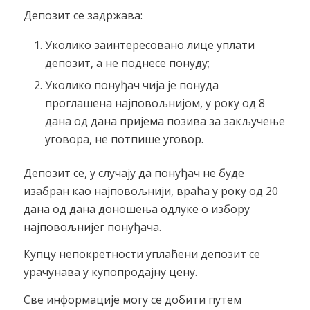
Депозит се задржава:
Уколико заинтересовано лице уплати
депозит, а не поднесе понуду;
Уколико понуђач чија је понуда
проглашена најповољнијом, у року од 8
дана од дана пријема позива за закључење
уговора, не потпише уговор.
Депозит се, у случају да понуђач не буде
изабран као најповољнији, враћа у року од 20
дана од дана доношења одлуке о избору
најповољнијег понуђача.
Купцу непокретности уплаћени депозит се
урачунава у купопродајну цену.
Све информације могу се добити путем