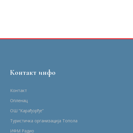
Контакт инфо
Контакт
Опленац
ОШ “Карађорђе”
Туристичка организација Топола
ИФМ Радио