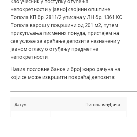
Као учесник у поступку отуђења
непокретности у јавној својини општине
Топола КП бр. 2811/2 уписана у ЛН бр. 1361 КО
Топола варош у површини од 201 м2, путем
прикупљања писмених понуда, пристајем на
све услове за враћање депозита назначени у
јавном огласу о отуђењу предметне
непокретности.
Назив пословне банке и број жиро рачуна на
који се може извршити повраћај депозита:
___________________________________________________________
Датум:
Потпис понуђача