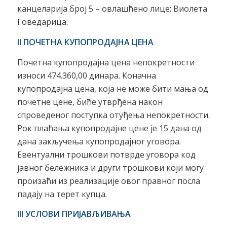
канцеларија број 5 – овлашћено лице: Виолета
Говедарица.
II ПОЧЕТНА КУПОПРОДАЈНА ЦЕНА
Почетна купопродајна цена непокретности
износи 474.360,00 динара. Коначна
купопродајна цена, која не може бити мања од
почетне цене, биће утврђена након
спроведеног поступка отуђења непокретности.
Рок плаћања купопродајне цене је 15 дана од
дана закључења купопродајног уговора.
Евентуални трошкови потврде уговора код
јавног бележника и други трошкови који могу
произаћи из реализације овог правног посла
падају на терет купца.
III УСЛОВИ ПРИЈАВЉИВАЊА