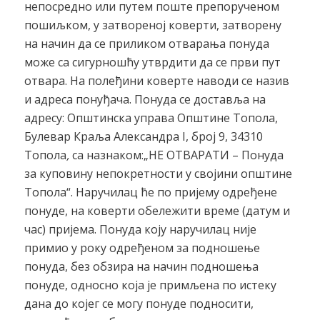
непосредно или путем поште препорученом
пошиљком, у затвореној коверти, затворену
на начин да се приликом отварања понуда
може са сигурношћу утврдити да се први пут
отвара. На полеђини коверте наводи се назив
и адреса понуђача. Понуда се доставља на
адресу: Општинска управа Општине Топола,
Булевар Краља Александра I, број 9, 34310
Топола
,
са назнаком:„НЕ ОТВАРАТИ – Понуда
за куповину непокретности у својини општине
Топола“. Наручилац ће по пријему одређене
понуде, на коверти обележити време (датум и
час) пријема. Понуда коју наручилац није
примио у року одређеном за подношење
понуда, без обзира на начин подношења
понуде, односно која је примљена по истеку
дана до којег се могу понуде подносити,