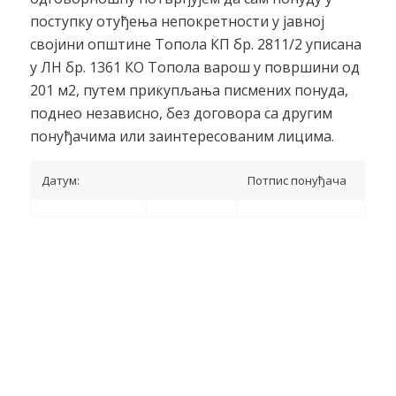
поступку отуђења непокретности у јавној
својини општине Топола КП бр. 2811/2 уписана
у ЛН бр. 1361 КО Топола варош у површини од
201 м2, путем прикупљања писмених понуда,
поднео независно, без договора са другим
понуђачима или заинтересованим лицима.
Датум:
Потпис понуђача