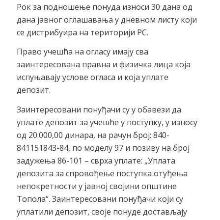
Рок за подношење понуда износи 30 дана од
дана јавног оглашавања у дневном листу који
се дистрибуира на територији РС.
Право учешћа на огласу имају сва
заинтересована правна и физичка лица која
испуњавају услове огласа и која уплате
депозит.
Заинтересовани понуђачи су у обавези да
уплате депозит за учешће у поступку, у износу
од 20.000,00 динара, на рачун број: 840-
841151843-84, по моделу 97 и позиву на број
задужења 86-101 – сврха уплате: „Уплата
депозита за спровођење поступка отуђења
непокретности у јавној својини општине
Топола“. Заинтересовани понуђачи који су
уплатили депозит, своје понуде достављају