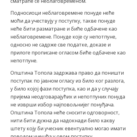
сматраће се неблаговременом.
Подносиоци неблаговремене понуде неће
моћи да учествују у поступку, такве понуде
неће бити разматране и биће одбачене као
неблаговремене. Понуде које су непотпуне,
односно не садрже све податке, доказе и
прилоге прописане огласом биће одбачене као
непотпуне.
Општина Топола задржава право да поништи
поступак по јавном огласу из било ког разлога,
у било којој фази поступка, као и да у случају
пријема неодговарајућих и непотпуних понуда
не изврши избор најповољнијег понуђача.
Општина Топола неће сносити одговорност,
нити бити дужна да надокнади било какву
штету коју би учесник евентуално могао имати
поводом учешћа у овом поступку.