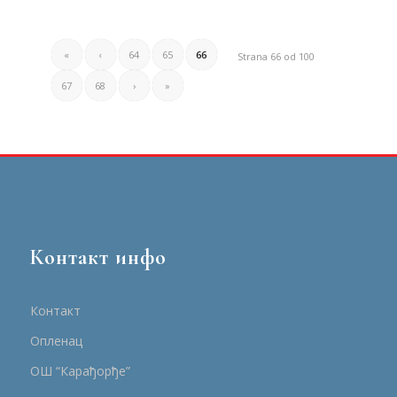
«
‹
64
65
66
Strana 66 od 100
67
68
›
»
Контакт инфо
Контакт
Опленац
ОШ “Карађорђе”