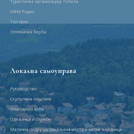
Туристичка организација Топола
ИФМ Радио
Топ прес
Опленачка берба
Локална самоуправа
Руководство
Скупштина општине
Општинско веће
Одељења и службе
Матична подручја, насељена места и месне заједнице