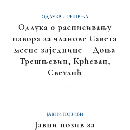
ОДЛУКЕ И РЕШЕЊА
Одлука о расписивању
извора за чланове Савета
месне заједнице – Доња
Трешњевиц, Крћевац,
Светлић
ЈАВНИ ПОЗИВИ
Јавни позив за