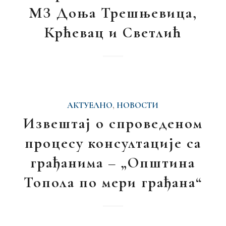
МЗ Доња Трешњевица,
Крћевац и Светлић
АКТУЕЛНО
,
НОВОСТИ
Извештај о спроведеном
процесу консултације са
грађанима – „Општина
Топола по мери грађана“