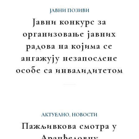
ЈАВНИ ПОЗИВИ
Јавни конкурс за
организовање јавних
радова на којима се
ангажују незапослене
особе са инвалидитетом
АКТУЕЛНО
,
НОВОСТИ
Пажљивкова смотра у
Аранђеловцу