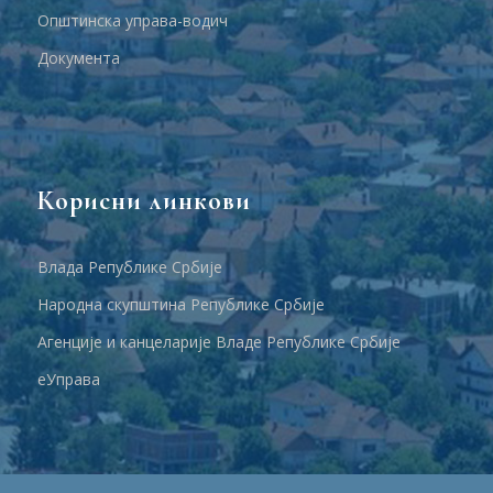
Општинска управа-водич
Документа
Корисни линкови
Влада Републике Србије
Народна скупштина Републике Србије
Агенције и канцеларије Владе Републике Србије
еУправа