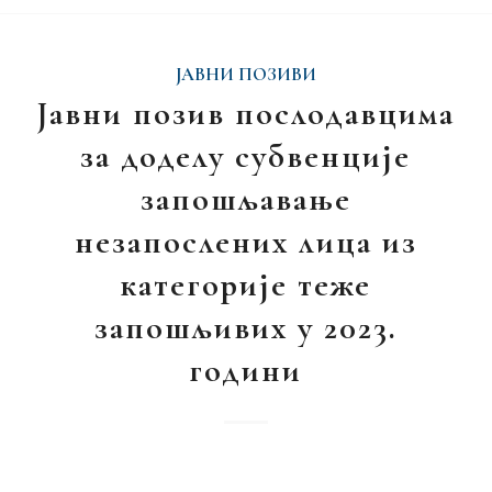
ЈАВНИ ПОЗИВИ
Јавни позив послодавцима
за доделу субвенције
запошљавање
незапослених лица из
категорије теже
запошљивих у 2023.
години