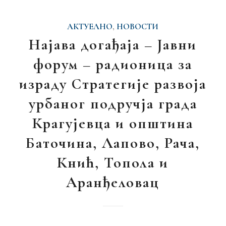
АКТУЕЛНО
,
НОВОСТИ
Најава догађаја – Јавни
форум – радионица за
израду Стратегије развоја
урбаног подручја града
Крагујевца и општина
Баточина, Лапово, Рача,
Кнић, Топола и
Аранђеловац