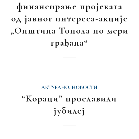
финансирање пројеката
од јавног интереса-акције
„Општина Топола по мери
грађана“
АКТУЕЛНО
,
НОВОСТИ
“Кораци” прославили
јубилеј