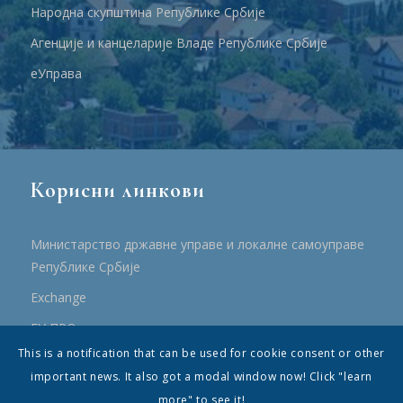
Народна скупштина Републике Србије
Агенције и канцеларије Владе Републике Србије
еУправа
Корисни линкови
Министарство државне управе и локалне самоуправе
Републике Србије
Еxchange
ЕУ ПРО
This is a notification that can be used for cookie consent or other
ПРРР
important news. It also got a modal window now! Click "learn
more" to see it!