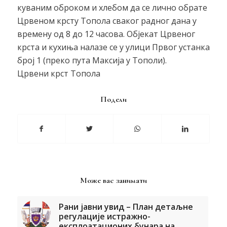
куваним оброком и хлебом да се лично обрате
Црвеном крсту Топола сваког радног дана у
времену од 8 до 12 часова. Објекат Црвеног
крста и кухиња налазе се у улици Првог устанка
број 1 (преко пута Максија у Тополи).
Црвени крст Топола
Подели
Може вас занимати
Рани јавни увид – План детаљне
регулације истражно-
експлоатационих бунара на