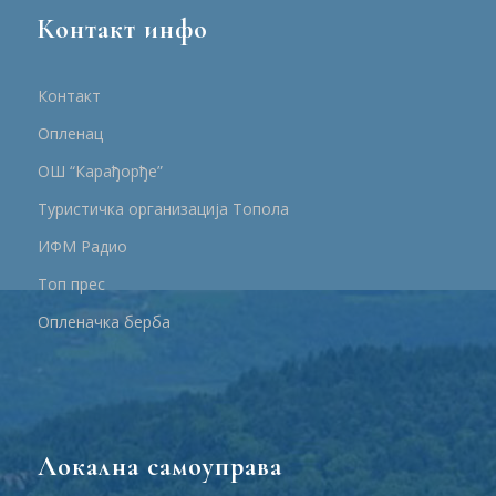
Контакт инфо
Контакт
Опленац
ОШ “Карађорђе”
Туристичка организација Топола
ИФМ Радио
Топ прес
Опленачка берба
Локална самоуправа