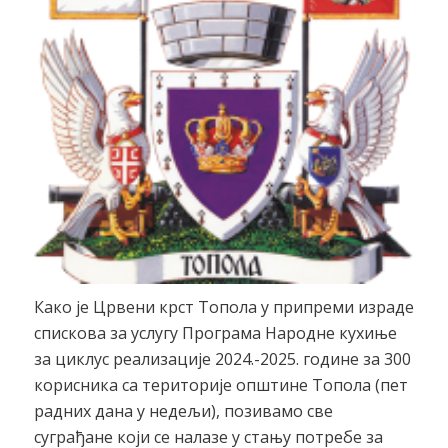
Како је Црвени крст Топола у припреми израде
спискова за услугу Програма Народне кухиње
за циклус реализације 2024.-2025. године за 300
корисника са територије општине Топола (пет
радних дана у недељи), позивамо све
суграђане који се налазе у стању потребе за