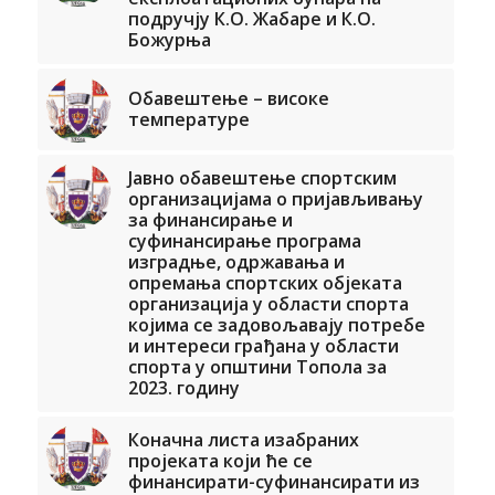
подручју К.О. Жабаре и К.О.
Божурња
Обавештење – високе
температуре
Јавно обавештење спортским
организацијама о пријављивању
за финансирање и
суфинансирање програма
изградње, одржавања и
опремања спортских објеката
организација у области спорта
којима се задовољавају потребе
и интереси грађана у области
спорта у општини Топола за
2023. годину
Коначна листа изабраних
пројеката који ће се
финансирати-суфинансирати из