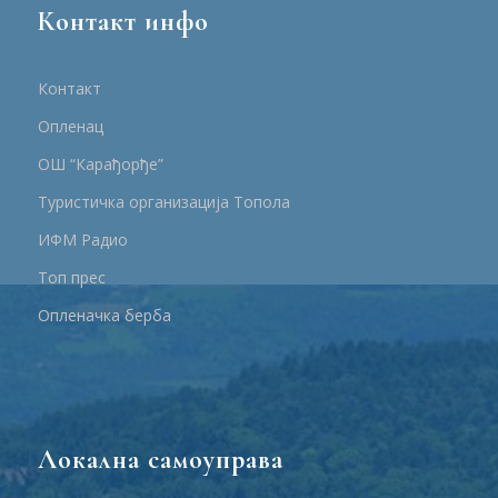
Контакт инфо
Контакт
Опленац
ОШ “Карађорђе”
Туристичка организација Топола
ИФМ Радио
Топ прес
Опленачка берба
Локална самоуправа