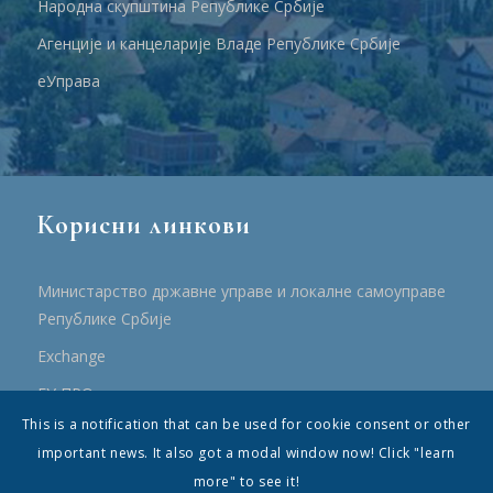
Народна скупштина Републике Србије
Агенције и канцеларије Владе Републике Србије
еУправа
Корисни линкови
Министарство државне управе и локалне самоуправе
Републике Србије
Еxchange
ЕУ ПРО
This is a notification that can be used for cookie consent or other
ПРРР
important news. It also got a modal window now! Click "learn
more" to see it!