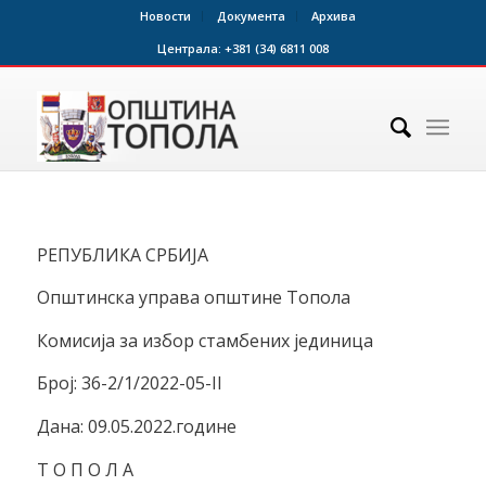
Новости
Документа
Архива
Централа:
+381 (34) 6811 008
РЕПУБЛИКА СРБИЈА
Општинска управа општине Топола
Комисија за избор стамбених јединица
Број: 36-2/1/2022-05-II
Дана: 09.05.2022.године
Т О П О Л А