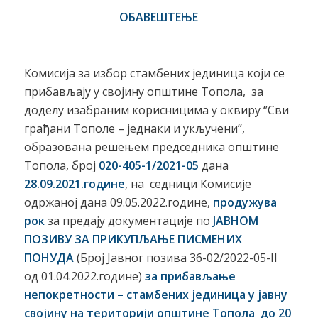
O
БАВЕШТЕЊЕ
Комисија за избор стамбених јединица који се
прибављају у својину општине Топола, за
доделу изабраним корисницима у оквиру ‘’Сви
грађани Тополе – једнаки и укључени’’,
образована решењем председника општине
Топола, број
020-405-1/2021-05
дана
28.09.2021.године
, на седници Комисије
одржаној дана 09.05.2022.године,
продужува
рок
за предају документације по
ЈАВНОМ
ПОЗИВУ ЗА ПРИКУПЉАЊЕ ПИСМЕНИХ
ПОНУДА
(Број Јавног позива 36-02/2022-05-II
од 01.04.2022.године)
за прибављање
непокретности – стамбених јединица у јавну
својину на територији општине Топола до
20