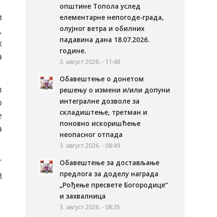
општине Топола услед
и
елементарне непогоде-града,
олујног ветра и обилних
,
падавина дана 18.07.2026.
х
године.
а
3. август 2026. - 11:48
Обавештење о донетом
з
решењу о измени и/или допуни
о
интегралне дозволе за
складиштење, третман и
е
поновно искоришћење
а
неопасног отпада
3. август 2026. - 08:49
т
Обавештење за достављање
н
предлога за доделу награда
„Рођење пресвете Богородице“
и захвалница
3. август 2026. - 08:35