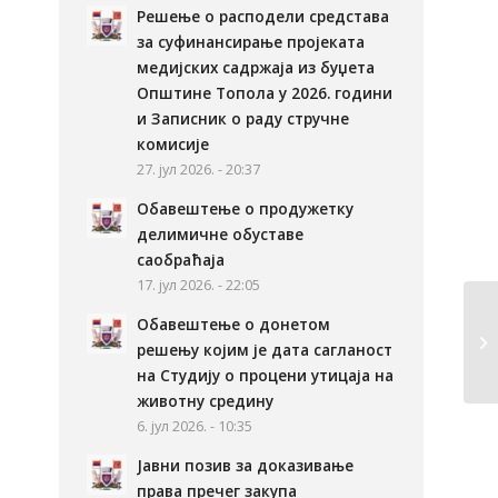
Решење о расподели средстава
за суфинансирање пројеката
медијских садржаја из буџета
Општине Топола у 2026. години
и Записник о раду стручне
комисије
27. јул 2026. - 20:37
Обавештење о продужетку
делимичне обуставе
саобраћаја
17. јул 2026. - 22:05
Обавештење о донетом
решењу којим је дата сагланост
на Студију о процени утицаја на
животну средину
6. јул 2026. - 10:35
Јавни позив за доказивање
права пречег закупа