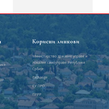
и
Корисни линкови
Министарство државне управе и
локалне самоуправе Републике
ике
Србије
Еxchange
аде
ЕУ ПРО
ПРРР