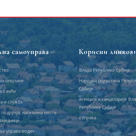
лна самоуправа
Корисни линков
ство
Влада Републике Србије
на општине
Народна скупштина Републ
Србије
ко веће
Агенције и канцеларије Вл
 и службе
Републике Србије
 подручја, насељена места
еУправа
заједнице
ка управа-водич