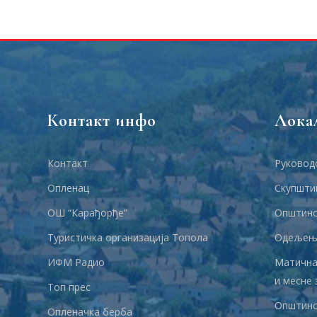
Контакт инфо
Лока
Контакт
Руковод
Опленац
Скупшти
ОШ “Карађорђе”
Општинс
Туристичка организација Топола
Одељења
ИФМ Радио
Матична
и месне 
Топ прес
Општинс
Опленачка берба