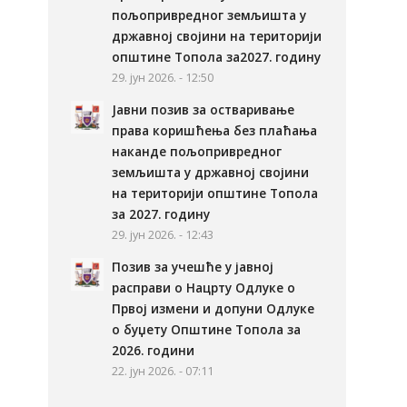
пољопривредног земљишта у
државној својини на територији
општине Топола за2027. годину
29. јун 2026. - 12:50
Јавни позив за остваривање
права коришћења без плаћања
наканде пољопривредног
земљишта у државној својини
на територији општине Топола
за 2027. годину
29. јун 2026. - 12:43
Позив за учешће у јавној
расправи о Нацрту Одлуке о
Првој измени и допуни Одлуке
о буџету Општине Топола за
2026. години
22. јун 2026. - 07:11