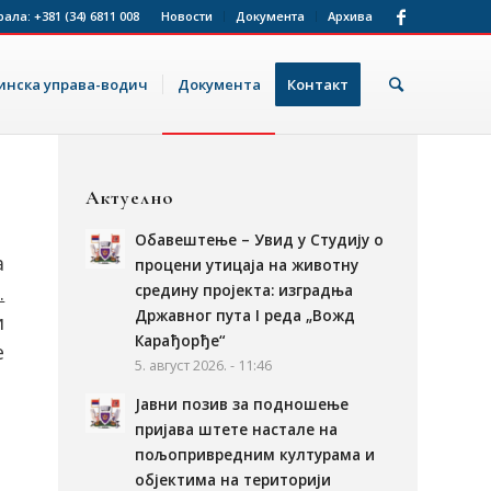
рала:
+381 (34) 6811 008
Новости
Документа
Архива
нска управа-водич
Документа
Контакт
Актуелно
Обавештење – Увид у Студију о
а
процени утицаја на животну
средину пројекта: изградња
.
Државног пута I реда „Вожд
и
Карађорђе“
е
5. август 2026. - 11:46
Јавни позив за подношење
пријава штете настале на
пољопривредним културама и
објектима на територији