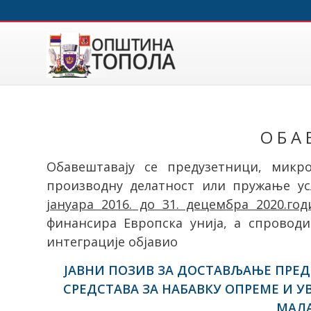
О Б А 
Обавештавају се предузетници, микр
производну делатност или пружање ус
јануара 2016. до 31. децембра 2020.год
финансира Европска унија, а спровод
интеграције објавио
ЈАВНИ ПОЗИВ ЗА ДОСТАВЉАЊЕ ПРЕД
СРЕДСТАВА ЗА НАБАВКУ ОПРЕМЕ И У
МАЛА