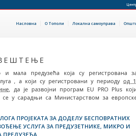
Цент
Насловна
О Тополи
Локална самоуправа
Општи
В Е Ш Т Е Њ Е
о и мала предузећа која су регистрована з
луга , а који су регистровани у периоду
од 1
ине
, да је развојни програм EU PRO Plus кој
и се у сарадњи са Министарством за европск
ЛОГА ПРОЈЕКАТА ЗА ДОДЕЛУ БЕСПОВРАТНИХ
ВОЂЕЊЕ УСЛУГА ЗА ПРЕДУЗЕТНИКЕ, МИКРО И
 ПРЕДУЗЕЋА