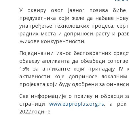
У оквиру овог Јавног позива биће
предузетника који желе да набаве нову
унапређење технолошких процеса, серти
радних места и доприноси расту и разв
њихове конкурентности.
Појединачни износ бесповратних средста
обавезу апликанта да обезбеди сопстве
15% за апликанте који припадају IV к
активности које доприносе локалним
пројеката који буду одобрени за финанси
Све информације о позиву и обрасци з
страници
www.euproplus.org.rs
, a
рок
2022.године
.