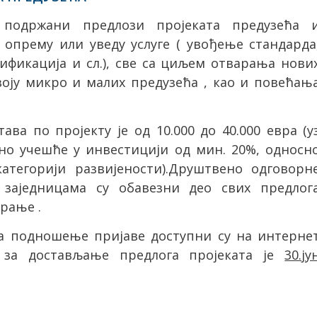
 подржани предлози пројеката предузећа 
 опрему или уведу услуге ( увођење стандарда
фикација и сл.), све са циљем отварања нови
оју микро и малих предузећа , као и повећањ
ва по пројекту је од 10.000 до 40.000 евра (у
но учешће у инвестицији од мин. 20%, односн
атегорији развијености).Друштвено одговорн
 заједницама су обавезни део свих предлог
рање .
а подношење пријаве доступни су на интерне
 за достављање предлога пројеката је
30.ју