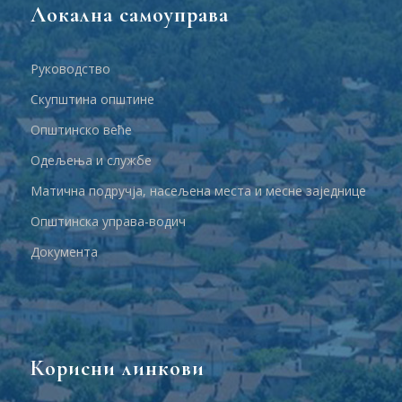
Локална самоуправа
Руководство
Скупштина општине
Општинско веће
Одељења и службе
Матична подручја, насељена места и месне заједнице
Општинска управа-водич
Документа
Корисни линкови