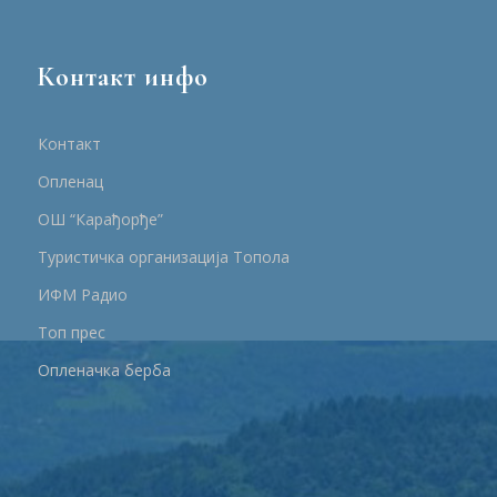
Контакт инфо
Контакт
Опленац
ОШ “Карађорђе”
Туристичка организација Топола
ИФМ Радио
Топ прес
Опленачка берба