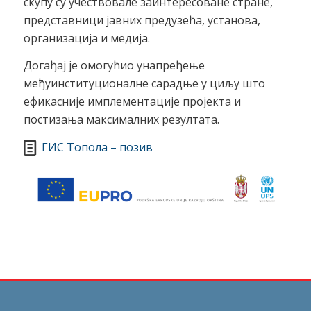
скупу су учествовале заинтересоване стране,
представници јавних предузећа, установа,
организација и медија.
Догађај је омогућио унапређење
међуинституционалне сарадње у циљу што
ефикасније имплементације пројекта и
постизања максималних резултата.
ГИС Топола – позив