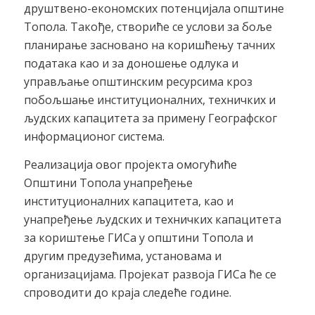
друштвено-економских потенцијала општине
Топола. Такође, створиће се услови за боље
планирање засновано на коришћењу тачних
података као и за доношење одлука и
управљање општинским ресурсима кроз
побољшање институционалних, техничких и
људских капацитета за примену Географског
информационог система.
Реализација овог пројекта омогућиће
Општини Топола унапређење
институционалних капацитета, као и
унапређење људских и техничких капацитета
за кориштење ГИСа у општини Топола и
другим предузећима, установама и
организацијама. Пројекат развоја ГИСа ће се
спроводити до краја следеће године.