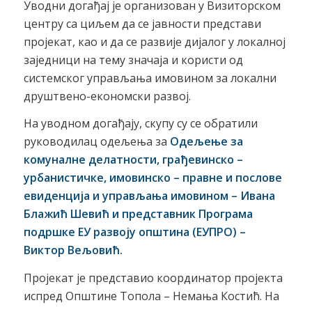
Уводни догађај је организован у Визиторском
центру са циљем да се јавности представи
пројекат, као и да се развије дијалог у локалној
заједници на тему значаја и користи од
системског управљања имовином за локални
друштвено-економски развој.
На уводном догађају, скупу су се обратили
руководилац одељења за
Oдељење за
комуналне делатности, грађевинско –
урбанистичке, имовинско – правне и послове
евиденција и управљања имовином
– Ивана
Блажић Шевић и предст
a
вник Програма
подршке ЕУ развоју општина (ЕУПРО) –
Виктор Вељовић
.
Пројекат је представио координатор пројекта
испред Општине Топола – Немања Костић. На