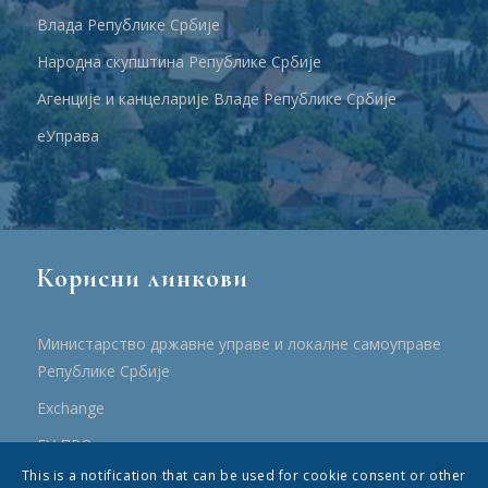
Влада Републике Србије
Народна скупштина Републике Србије
Агенције и канцеларије Владе Републике Србије
еУправа
Корисни линкови
Министарство државне управе и локалне самоуправе
Републике Србије
Еxchange
ЕУ ПРО
This is a notification that can be used for cookie consent or other
ПРРР