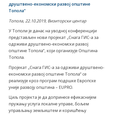
друштвено-економски развој општине
Топола
“
Топола, 22.10.2019, Визиторски центар
У Тополи је данас на уводној конференцији
представљен нови пројекат „Снага ГИС-а за
одрживи друштвено-економски развој
општине Топола“, који организујe Општина
Топола.
Пројекат „Снага ГИС-а за одрживи друштвено-
економски развој општине Топола“ се
реализује кроз програм подршке Европске
уније развоју општина – EUPRO.
Циљ пројекта је да допринесе ефикаснијем
пружању услуга локалне управе, бољем
управљању земљиштем и коришћењу