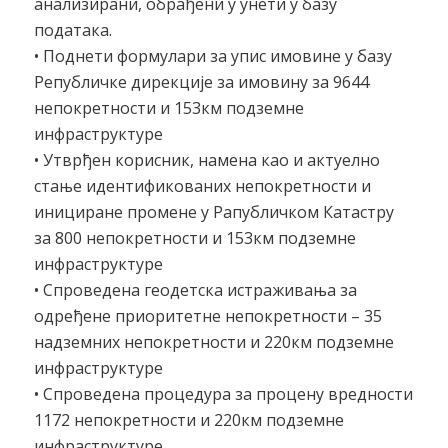
анализирани, обрађени у унети у базу
података.
• Поднети формулари за упис имовине у базу
Републичке дирекције за имовину за 9644
непокретности и 153км подземне
инфраструктуре
• Утврђен корисник, намена као и актуелно
стање идентификованих непокретности и
инициране промене у Рапубличком Катастру
за 800 непокретности и 153км подземне
инфраструктуре
• Спроведена геодетска истраживања за
одређене приоритетне непокретности – 35
надземних непокретности и 220км подземне
инфраструктуре
• Спроведена процедура за процену вредности
1172 непокретности и 220км подземне
инфраструктуре