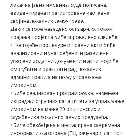
локална јавна имовина, буде пописана,
евидентирана и регистрована као јавна
својина локалних самоуправа.
Да би се горе наведено остварило, током
трајања пројекта биће спроведено следеће:
• Постојеће процедуре и правни акти биће
анализирани и унапређени, и развијени
усвојени додатни документи и акти, који ће
омогућити и олакшати рад локалних
администрација на пољу управљања
имовином.
• Биће реализован програм обуке, намењен
изградњи стручних капацитета за управљање
имовином најмање 20 општинских и
службеника локалних јавних предузећа.
• Биће обезбеђена и инсталирана савремена
информатичка опрема (ПЦ рачунари, лап топ