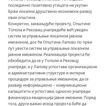
последично позитивно утицати на укупан
бржи локални друштвено-економски развој
ових општина.
Конкретно, захваљујући пројекту, Општине
Топола и Рековац унапредиће већ уведен
систем за управљање локалном јавном
имовином, док ће Општина Лапово по први
пут увести систем за управљање локалном
јавном имовином. Реализација пројекта ће
обезбедити да се у Тополи и Рековцу
унапреде, а у Лапову успоставе организационе
и административне структуре и интерне
процедуре за управљање имовином, да се
развију информационо – комуникациони
капацитети и успостави, односно унапреди
финансијска евиденција јавне имовине. Поред
тога, други важан исход пројекта биће да