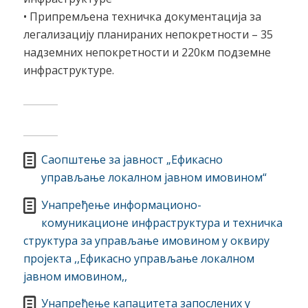
• Припремљена техничка документација за
легализацију планираних непокретности – 35
надземних непокретности и 220км подземне
инфраструктуре.
Саопштење за јавност „Ефикасно
управљање локалном јавном имовином“
Унапређење информационо-
комуникационе инфраструктура и техничка
структура за управљање имовином у оквиру
пројекта ,,Ефикасно управљање локалном
јавном имовином,,
Унапређење капацитета запослених у