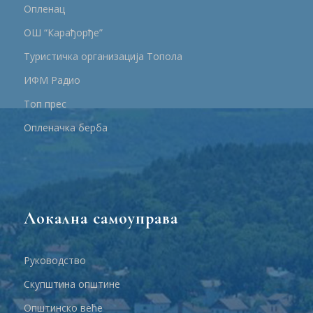
Опленац
ОШ “Карађорђе”
Туристичка организација Топола
ИФМ Радио
Топ прес
Опленачка берба
Локална самоуправа
Руководство
Скупштина општине
Општинско веће