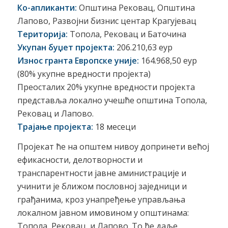
Ко-апликанти:
Општина Рековац, Општина
Лапово, Развојни бизнис центар Крагујевац
Територија:
Топола, Рековац и Баточина
Укупан буџет пројекта:
206.210,63 еур
Износ гранта Европске уније:
164.968,50 еур
(80% укупне вредности пројекта)
Преосталих 20% укупне вредности пројекта
представља локално учешће општина Топола,
Рековац и Лапово.
Трајање пројекта:
18 месеци
Пројекат ће на општем нивоу допринети већој
ефикасности, делотворности и
транспарентности јавне аминистрације и
учинити је ближом пословној заједници и
грађанима, кроз унапређење управљања
локалном јавном имовином у општинама:
Топола, Рековац, и Лапово. То ће даље