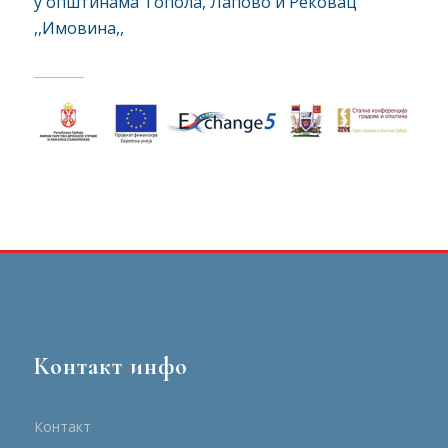
у општинама Топола, Лапово и Рековац
,,Имовина,,
Контакт инфо
Контакт