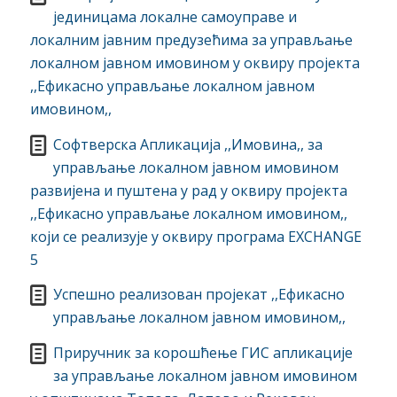
јединицама локалне самоуправе и
локалним јавним предузећима за управљање
локалном јавном имовином у оквиру пројекта
,,Ефикасно управљање локалном јавном
имовином,,
Софтверска Апликација ,,Имовина,, за
управљање локалном јавном имовином
развијена и пуштена у рад у оквиру пројекта
,,Ефикасно управљање локалном имовином,,
који се реализује у оквиру програма EXCHANGE
5
Успешно реализован пројекат ,,Ефикасно
управљање локалном јавном имовином,,
Приручник за корошћење ГИС апликације
за управљање локалном јавном имовином