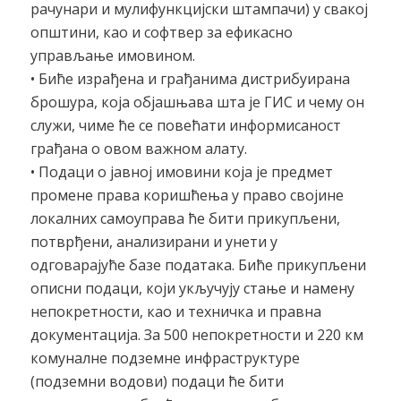
рачунари и мулифункцијски штампачи) у свакој
општини, као и софтвер за ефикасно
управљање имовином.
• Биће израђена и грађанима дистрибуирана
брошура, која објашњава шта је ГИС и чему он
служи, чиме ће се повећати информисаност
грађана о овом важном алату.
• Подаци о јавној имовини која је предмет
промене права коришћења у право својине
локалних самоуправа ће бити прикупљени,
потврђени, анализирани и унети у
одговарајуће базе података. Биће прикупљени
описни подаци, који укључују стање и намену
непокретности, као и техничка и правна
документација. За 500 непокретности и 220 км
комуналне подземне инфраструктуре
(подземни водови) подаци ће бити