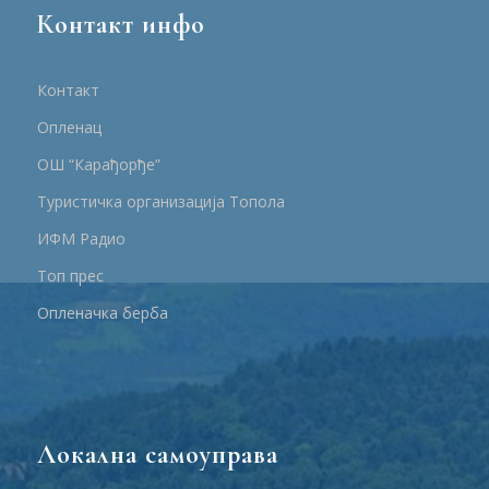
Контакт инфо
Контакт
Опленац
ОШ “Карађорђе”
Туристичка организација Топола
ИФМ Радио
Топ прес
Опленачка берба
Локална самоуправа