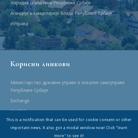
Народна скупштина Републике Србије
Агенције и канцеларије Владе Републике Србије
еУправа
Корисни линкови
Министарство државне управе и локалне самоуправе
Републике Србије
Еxchange
ЕУ ПРО
This is a notification that can be used for cookie consent or other
ПРРР
important news. It also got a modal window now! Click "learn
more" to see it!