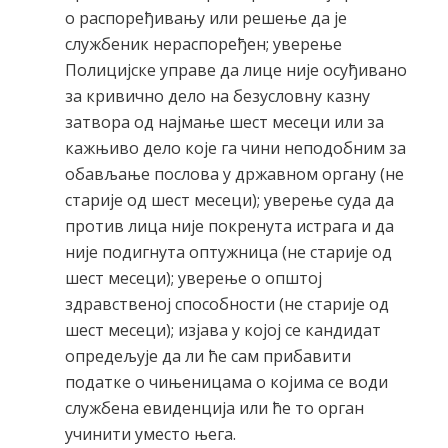
о распоређивању или решење да је
службеник нераспоређен; уверење
Полицијске управе да лице није осуђивано
за кривично дело на безусловну казну
затвора од најмање шест месеци или за
кажњиво дело које га чини неподобним за
обављање послова у државном органу (не
старије од шест месеци); уверење суда да
против лица није покренута истрага и да
није подигнута оптужница (не старије од
шест месеци); уверење о општој
здравственој способности (не старије од
шест месеци); изјава у којој се кандидат
опредељује да ли ће сам прибавити
податке о чињеницама о којима се води
службена евиденција или ће то орган
учинити уместо њега.