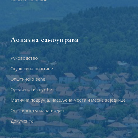
Локална самоуправа
Руководство
Скупштина општине
Општинско веће
Одељења и службе
Матична подручја, насељена места и месне заједнице
Општинска управа-водич
Документа