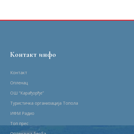
Контакт инфо
Контакт
Опленац
ОШ “Карађорђе”
Туристичка организација Топола
ИФМ Радио
Топ прес
Опленачка берба