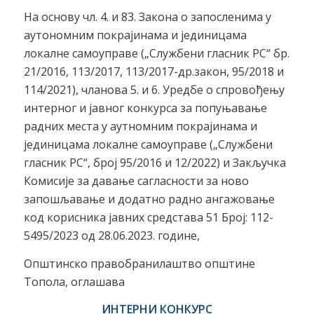
На основу чл. 4. и 83. Закона о запосленима у
аутономним покрајинама и јединицама
локалне самоуправе („Службени гласник РС“ бр.
21/2016, 113/2017, 113/2017-др.закон, 95/2018 и
114/2021), чланова 5. и 6. Уредбе о спровођењу
интерног и јавног конкурса за попуњавање
радних места у аутномним покрајинама и
јединицама локалне самоуправе („Службени
гласник РС“, број 95/2016 и 12/2022) и Закључка
Комисије за давање сагласности за ново
запошљавање и додатно радно ангажовање
код корисника јавних средстава 51 Број: 112-
5495/2023 од 28.06.2023. године,
Општинско правобранилаштво општине
Топола, оглашава
ИНТЕРНИ КОНКУРС