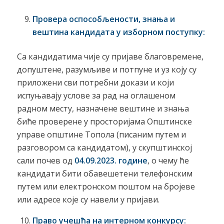
Провера оспособљености, знања и
вештина кандидата у изборном поступку:
Са кандидатима чије су пријаве благовремене,
допуштене, разумљиве и потпуне и уз коју су
приложени сви потребни докази и који
испуњавају услове за рад на оглашеном
радном месту, назначене вештине и знања
биће проверене у просторијама Општинске
управе општине Топола (писаним путем и
разговором са кандидатом), у скупштинској
сали почев од
04.09.2023. године
, о чему ће
кандидати бити обавешетени телефонским
путем или електронском поштом на бројеве
или адресе које су навели у пријави.
Право учешћа на интерном конкурсу: