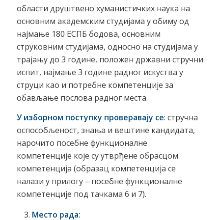
области друштвено хуманистичких наука на
основним академским студијама у обиму од
најмање 180 ЕСПБ бодова, основним
струковним студијама, односно на студијама у
трајању до 3 године, положен државни стручни
испит, најмање 3 године радног искуства у
струци као и потребне компетенције за
обављање послова радног места.
У изборном поступку проверавају се
: стручна
оспособљеност, знања и вештине кандидата,
нарочито посебне функционалне
компетенције које су утврђене обрасцом
компетенција (образац компетенција се
налази у прилогу – посебне функционалне
компетенције под тачкама 6 и 7).
Место рада: