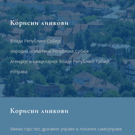
Корисни линкови
Влада Републике Србије
Народна скупштина Републике Србије
Агенције и канцеларије Владе Републике Србије
еУправа
Корисни линкови
Министарство државне управе и локалне самоуправе