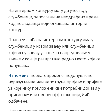
На интерном конкурсу могу да учествују
службеници, запослени на неодређено време
код послодавца који оглашава интерни
конкурс.
Право учешћа на интерном конкурсу имају
службеници у истом звању или службеници
који испуњавају услове за напредовање у
звање у које је разврстано радно место које се
попуњава.
Напомена:
неблаговремене, недопуштене,
неразумљиве или непотпуне пријаве и пријаве
уз које нису приложени сви потребни докази у
оригиналу или овереној фотокопији, биће
одбачене.
Интерни конкурс спроводи конкурсна