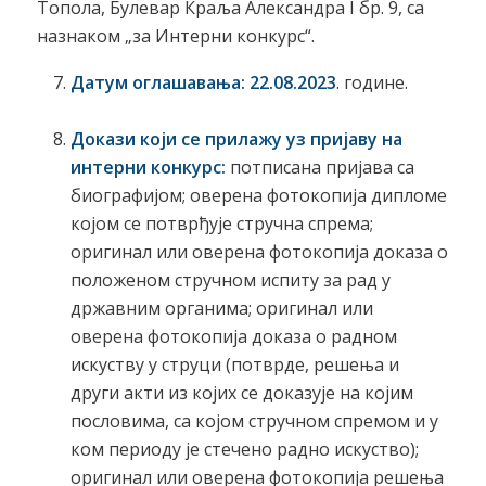
Топола, Булевар Краља Александра I бр. 9, са
назнаком „за Интерни конкурс“.
Датум оглашавања:
22.08.2023
. године.
Докази који се прилажу уз пријаву на
интерни конкурс:
потписана пријава са
биографијом; оверена фотокопија дипломе
којом се потврђује стручна спрема;
оригинал или оверена фотокопија доказа о
положеном стручном испиту за рад у
државним органима; оригинал или
оверена фотокопија доказа о радном
искуству у струци (потврде, решења и
други акти из којих се доказује на којим
пословима, са којом стручном спремом и у
ком периоду је стечено радно искуство);
оригинал или оверена фотокопија решења