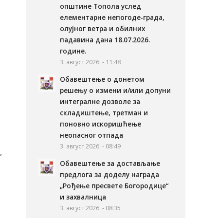
општине Топола услед
елементарне непогоде-града,
олујног ветра и обилних
падавина дана 18.07.2026.
године.
3. август 2026. - 11:48
Обавештење о донетом
решењу о измени и/или допуни
интегралне дозволе за
складиштење, третман и
поновно искоришћење
неопасног отпада
3. август 2026. - 08:49
,
Обавештење за достављање
предлога за доделу награда
„Рођење пресвете Богородице“
и захвалница
3. август 2026. - 08:35