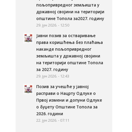
пољопривредног земљишта у
државној својини на територији
општине Топола за2027. годину
29. јун 2026. - 12:50
Јавни позив за остваривање
права коришћења без плаћања
наканде пољопривредног
земљишта у државној својини
на територији општине Топола
за 2027. годину
29. јун 2026. - 12:43
Позив за учешће у јавној
расправи о Нацрту Одлуке о
Првој измени и допуни Одлуке
о буџету Општине Топола за
2026. години
22. јун 2026. - 07:11