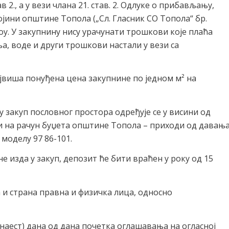
 2., а у вези члана 21. став. 2. Одлуке о прибављању,
јини општине Топола („Сл. Гласник СО Топола“ бр.
воу. У закупнину нису урачунати трошкови које плаћа
ња, воде и други трошкови настали у вези са
ајвиша понуђена цена закупнине по једном м² на
у закуп пословног простора одређује се у висини од
ати на рачун буџета општине Топола – приходи од давањ
 моделу 97 86-101.
 изда у закуп, депозит ће бити враћен у року од 15
 и страна правна и физичка лица, односно
наест) дана од дана почетка оглашавања на огласној