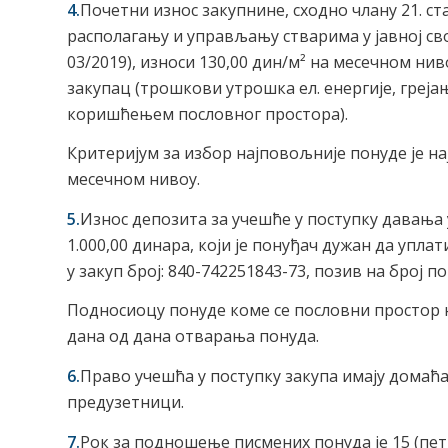
4.
Почетни износ закупнине, сходно члану 21. став
располагању и управљању стварима у јавној сво
03/2019), износи 130,00 дин/м² на месечном ни
закупац (трошкови утрошка ел. енергије, греја
коришћењем пословног простора).
Критеријум за избор најповољније понуде је н
месечном нивоу.
5.
Износ депозита за учешће у поступку давања 
1.000,00 динара, који је понуђач дужан да упл
у закуп број: 840-742251843-73, позив на број по
Подносиоцу понуде коме се пословни простор не
дана од дана отварања понуда.
6.
Право учешћа у поступку закупа имају домаћа
предузетници.
7.
Рок за подношење писмених понуда је 15 (пет