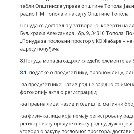
табли Општинске управе општине Топола. Јавни
радио IFM Топола и на сајту Општине Топола.
Понуда се доставља у затвореној коверти на ад
Бул. краља Александра I бр. 9, 34310 Топола. П
„Понуда за пословни простор у КО Жабаре – не 
адресу понуђача.
8.
Понуда мора да садржи следеће елементе да 
8.1.
податке о предузетнику, правном лицу, одн
-за предузетнике: назив радње заједно са име
фотокопију акта о регистрацији;
-за правна лица: назив и седиште, матични број
-за физичка лица која немају регистровану рад
регистровану предузетничку радњу, дужно је да
уговора о закупу пословног простора, достави