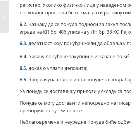
регистар. Уколико физичко лице у наведеном р
Одлука о укидању
пословног простора ће се сматрати раскинутим
ванредне ситуације
на делу...
8.2.
назнаку да се понуда подноси за закуп посло
зграде на КП бр. 486 уписана у ЛН бр. 38 КО Рај
8.3.
делатност коју понуђач жели да обавља у п
2
8.4.
висину понуђене закупнине исказане по м
8.5.
доказ о уплати депозита;
8.
6.
број рачуна подносиоца понуде за повраћај
Уз понуду се достављају прилози у складу са по
Понуде се могу доставити непосредно на пис
препоручено путем поште.
Неблаговремене и неуредне понуде биће одбач