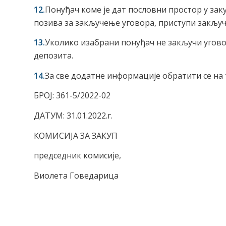
12.
Понуђач коме је дат пословни простор у закуп
позива за закључење уговора, приступи закључ
13.
Уколико изабрани понуђач не закључи уговор
депозита.
14.
За све додатне информације обратити се на 
БРОЈ: 361-5/2022-02
ДАТУМ: 31.01.2022.г.
КОМИСИЈА ЗА ЗАКУП
председник комисије,
Виолета Говедарица