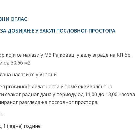
АВНИ ОГЛАС
ЗА Д
ОБИЈАЊЕ
У ЗАКУП ПОСЛОВНОГ ПРОСТОРА
 који се налази у МЗ Рајковац, у делу зграде на КП бр.
 од 30,66 м2.
ана налази се у VI зони.
е трговинске делатности и томе еквивалентно.
сваког радног дана у периоду од 11,00 до 13,00 часова
анираног разгледања пословног простора.
п.
 1 (једне) године.