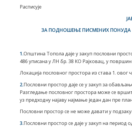
Расписује
Ј
ЗА П
ОДНОШЕЊЕ
ПИСМЕНИХ ПОНУДА 
1.
Општина Топола даје у закуп пословни простор
486 уписана у ЛН бр. 38 КО Рајковац, у површини
Локација пословног простора из става 1. овог чл
2.
Пословни простор даје се у закуп за обављањ
Разгледање пословног простора може се вршити 
уз предходну најаву најмање један дан пре пл
Пословни простор се не може давати у подзаку
3.
Пословни простор се даје у закуп на период од