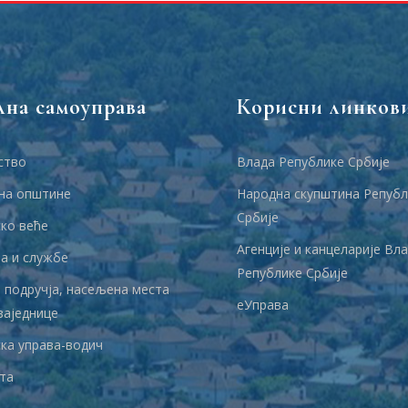
лна самоуправа
Корисни линков
ство
Влада Републике Србије
на општине
Народна скупштина Републ
Србије
ко веће
Агенције и канцеларије Вл
 и службе
Републике Србије
 подручја, насељена места
еУправа
заједнице
ка управа-водич
та