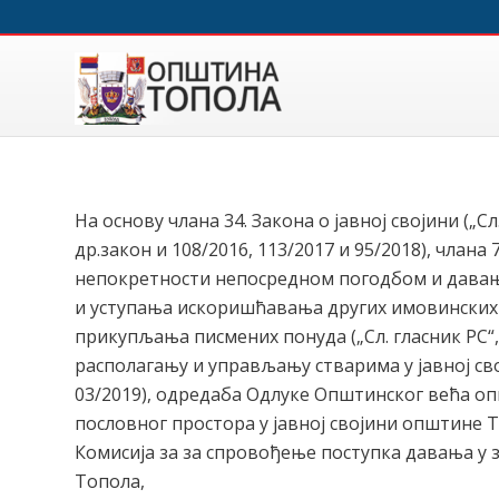
На основу члана 34. Закона о јавној својини („Сл.
др.закон и 108/2016, 113/2017 и 95/2018), члан
непокретности непосредном погодбом и давања
и уступања искоришћавања других имовинских 
прикупљања писмених понуда („Сл. гласник РС“, 
располагању и управљању стварима у јавној сво
03/2019), одредаба Одлуке Општинског већа о
пословног простора у јавној својини општине Топ
Комисија за за спровођење поступка давања у 
Топола,