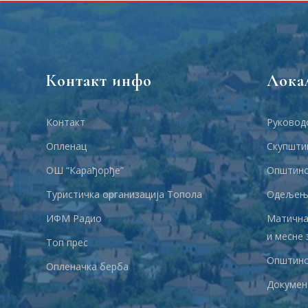
Контакт инфо
Лока
Контакт
Руковод
Опленац
Скупшти
ОШ “Карађорђе”
Општинс
Туристичка организација Топола
Одељења
ИФМ Радио
Матична
и месне 
Топ прес
Општинс
Опленачка берба
Докумен