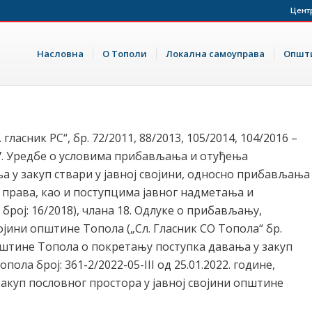
Цент
Насловна
О Тополи
Локална самоуправа
Општи
 гласник РС“, бр. 72/2011, 88/2013, 105/2014, 104/2016 –
а 7. Уредбе о условима прибављања и отуђења
 у закуп ствари у јавној својини, односно прибављања
права, као и поступцима јавног надметања и
број: 16/2018), члана 18. Одлуке о прибављању,
јини општине Топола („Сл. Гласник СО Топола“ бр.
пштине Топола о покретању поступка давања у закуп
ола број: 361-2/2022-05-III од 25.01.2022. године,
закуп пословног простора у јавној својини општине