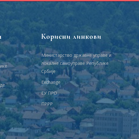
и
Корисни линкови
Министарство државне управе и
локалне самоуправе Републике
ике
Србије
Еxchange
аде
ЕУ ПРО
ПРРР