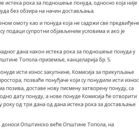
е истека рока за подношење понуда, односно која није
уда без обзира на начин достављања.
еном омоту као и понуда која не садржи све предвиђен
о су подаци супротни објављеним условима и ако је
радног дана након истека рока за подношење понуда у
Општине Топола-приземље, канцеларија бр. 5.
понуде исти износ закупнине, Комисија за прикупљање
ростора, позваће понуђаче који су понудили исти износ
ема позива, доставе нову писмену затворену понуду, са
одно дату понуду, а нове понуде Комисија ће отворити
у року од три дана од дана истека рока за достављање
а доноси Општинско веће Општине Топола, на