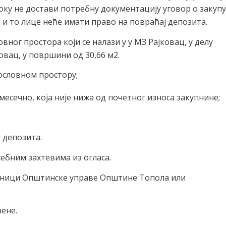
оку не достави потребну документацију уговор о закупу
 и то лице неће имати право на повраћај депозита.
вног простора који се налази у у МЗ Рајковац, у делу
ковац, у површини од 30,66 м2.
ословном простору;
месечно, која није нижа од почетног износа закупнине;
 депозита.
себним захтевима из огласа.
арници Општинске управе Општине Топола или
ене.