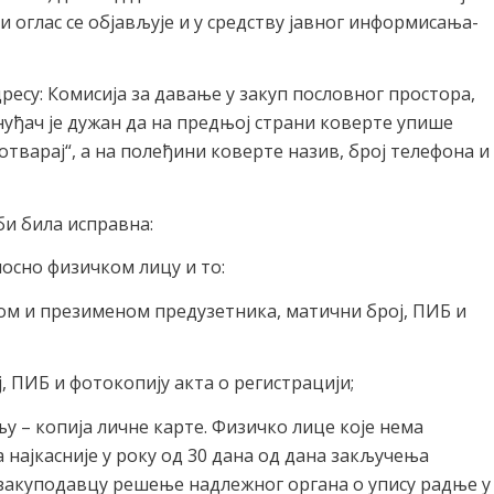
 оглас се објављује и у средству јавног информисања-
ресу: Комисија за давање у закуп пословног простора,
онуђач је дужан да на предњој страни коверте упише
отварај“, а на полеђини коверте назив, број телефона и
би била исправна:
осно физичком лицу и то:
ном и презименом предузетника, матични број, ПИБ и
, ПИБ и фотокопију акта о регистрацији;
њу – копија личне карте. Физичко лице које нема
 најкасније у року од 30 дана од дана закључења
 закуподавцу решење надлежног органа о упису радње у