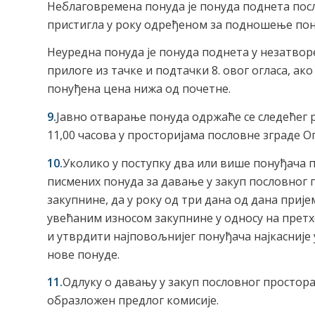
Неблаговремена понуда је понуда поднета посл
пристигла у року одређеном за подношење пон
Неуредна понуда је понуда поднета у незатвор
прилоге из тачке и подтачки 8. овог огласа, ак
понуђена цена нижа од почетне.
9.
Јавно отварање понуда одржаће се следећег 
11,00 часова у просторијама пословне зграде 
10.
Уколико у поступку два или више понуђача 
писмених понуда за давање у закуп пословног п
закупнине, да у року од три дана од дана приј
увећаним износом закупнине у односу на претх
и утврдити најповољнијег понуђача најкасније 
нове понуде.
11.
Одлуку о давању у закуп пословног простор
образложен предлог комисије.