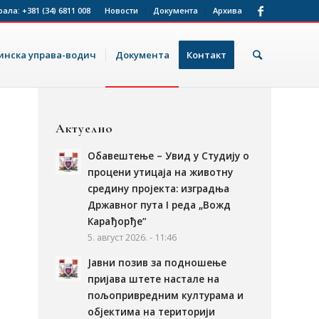
рала:
+381 (34) 6811 008
Новости
Документа
Архива
нска управа-водич
Документа
Контакт
Актуелно
Обавештење – Увид у Студију о
процени утицаја на животну
средину пројекта: изградња
Државног пута I реда „Вожд
Карађорђе“
5. август 2026. - 11:46
Јавни позив за подношење
пријава штете настале на
пољопривредним културама и
објектима на територији