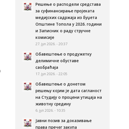
Решење о расподели средстава
за суфинансирање пројеката
медијских садржаја из буџета
Општине Топола у 2026. години
и Записник о раду стручне
комисије
27. јул 2026. - 20:37
Обавештење о продужетку
делимичне обуставе
саобраћаја
а
17. јул 2026. - 22:05
Обавештење о донетом
решењу којим је дата сагланост
на Студију о процени утицаја на
животну средину
6. јул 2026. - 10:35
Јавни позив за доказивање
права пречег закупа