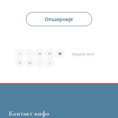
Опширније
«
‹
28
29
30
Strana 30 od 54
31
32
›
»
Контакт инфо