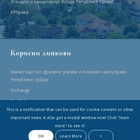
Агенције и канцеларије Владе Републике Србије
еУправа
Корисни линкови
Министарство државне управе и локалне самоуправе
Републике Србије
Еxchange
ЕУ ПРО
This is a notification that can be used for cookie consent or other
ПРРР
important news. It also got a modal window now! Click "learn
more" to see it!
OK
Learn More
×
© Општина Топола - Сва права су садржана