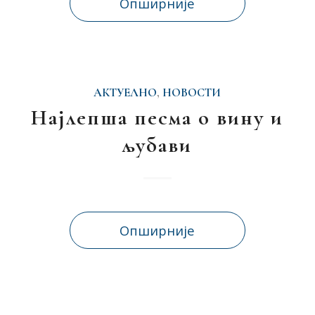
Опширније
АКТУЕЛНО
,
НОВОСТИ
Најлепша песма о вину и
љубави
Опширније