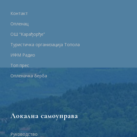
Контакт
Опленац
ОШ “Карађорђе”
Туристичка организација Топола
ИФМ Радио
Топ прес
Опленачка берба
Локална самоуправа
Руководство