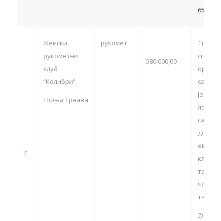
650.000
Женски
рукомет
1) уче
рукометни
спортс
580.000,00
клуб
органи
“Колибри”
са тер
једини
Горња Трнава
локалн
самоуп
домаћи
европс
7
клупск
такмич
члан 13
тачка 5
2) физ