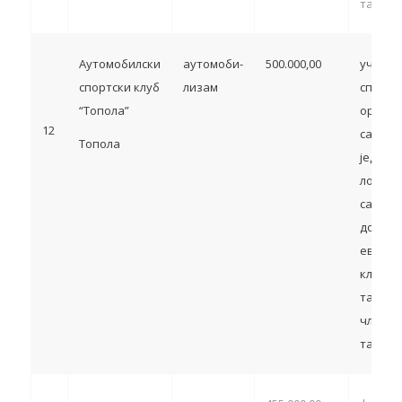
тачка 5
Аутомобилски
аутомоби-
500.000,00
учешћ
спортски клуб
лизам
спортс
“Топола”
органи
12
са тер
Топола
једини
локалн
самоуп
домаћи
европс
клупск
такмич
члан 13
тачка 5