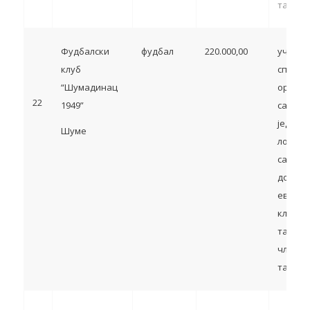
тачка 5
Фудбалски
фудбал
220.000,00
учешћ
клуб
спортс
“Шумадинац
органи
22
1949”
са тер
једини
Шуме
локалн
самоуп
домаћи
европс
клупск
такмич
члан 13
тачка 5