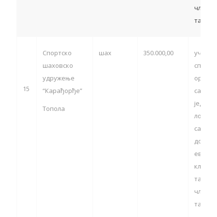
члан 13
тачка 5
Спортско
шах
350.000,00
учешћ
шаховско
спортс
удружење
органи
15
“Карађорђе”
са тер
једини
Топола
локалн
самоуп
домаћи
европс
клупск
такмич
члан 13
тачка 5