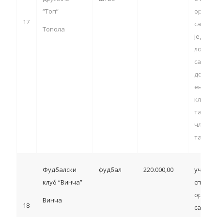
“Топ”
органи
17
са тер
Топола
једини
локалн
самоуп
домаћи
европс
клупск
такмич
члан 13
тачка 5
Фудбалски
фудбал
220.000,00
учешћ
клуб “Винча”
спортс
органи
Винча
18
са тер