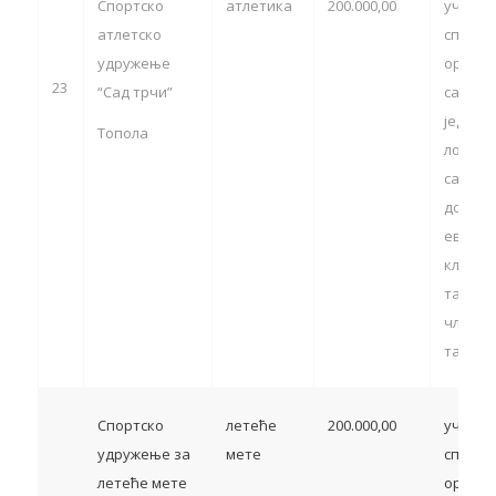
Спортско
атлетика
200.000,00
учешћ
атлетско
спортс
удружење
органи
23
“Сад трчи”
са тер
једини
Топола
локалн
самоуп
домаћи
европс
клупск
такмич
члан 13
тачка 5
Спортско
летеће
200.000,00
учешћ
удружење за
мете
спортс
летеће мете
органи