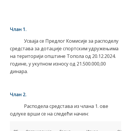
Члан 1.
Усваја се Предлог Комисије за расподелу
средстава за дотације спортским удружењима
на територији општине Топола од 20.12.2024.
године, у укупном износу од 21.500.000,00
динара.
Члан 2.
Расподела средстава из члана 1. ове
одлуке врши се на следећи начин: