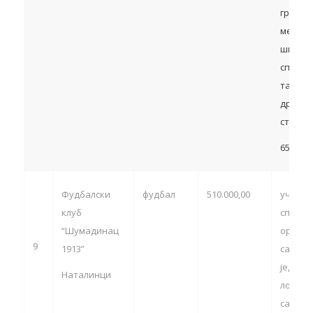
градск
међуо
школск
спортс
такмич
др.) – ч
став 1. 
65.000,
Фудбалски
фудбал
510.000,00
учешћ
клуб
спортс
“Шумадинац
органи
9
1913”
са тер
једини
Наталинци
локалн
самоуп