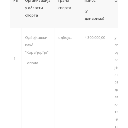
РБ
Организација
Грана
Износ
Oбласт
у области
спорта
(у
спорта
динарима)
Одбојкашки
одбојка
4.300.000,00
учешћ
клуб
спортс
“Карађорђе”
органи
1
са тер
Топола
једини
локалн
самоуп
домаћи
европс
клупск
такмич
члан 13
тачка 5