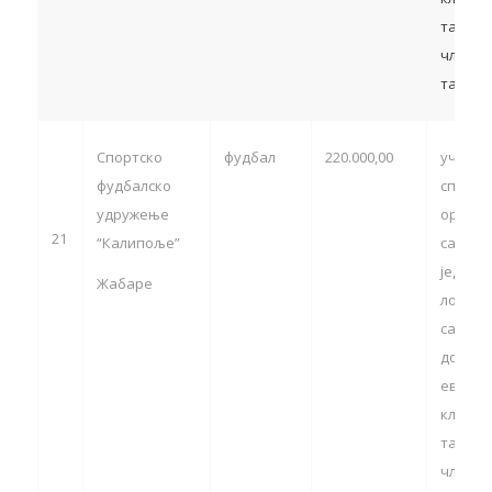
такмич
члан 13
тачка 5
Спортско
фудбал
220.000,00
учешћ
фудбалско
спортс
удружење
органи
21
“Калипоље”
са тер
једини
Жабаре
локалн
самоуп
домаћи
европс
клупск
такмич
члан 13