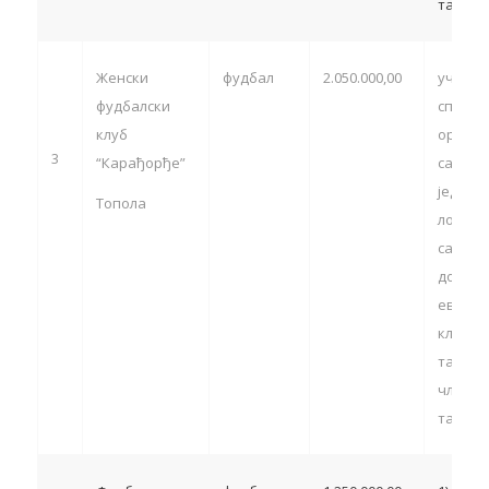
тачка 8
Женски
фудбал
2.050.000,00
учешћ
фудбалски
спортс
клуб
органи
3
“Карађорђе”
са тер
једини
Топола
локалн
самоуп
домаћи
европс
клупск
такмич
члан 13
тачка 5