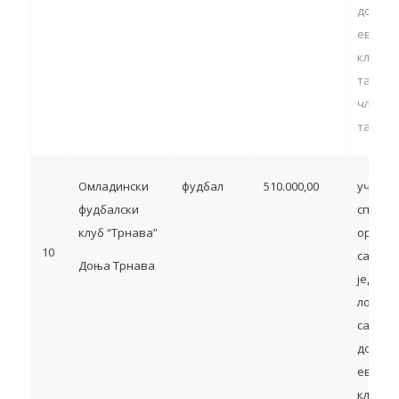
домаћи
европс
клупск
такмич
члан 13
тачка 5
Омладински
фудбал
510.000,00
учешћ
фудбалски
спортс
клуб “Трнава”
органи
10
са тер
Доња Трнава
једини
локалн
самоуп
домаћи
европс
клупск