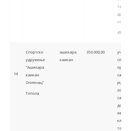
такмич
др.) – ч
став 1. 
455.000
Спортско
ашихара
350.000,00
учешћ
удружење
каикан
спортс
“Ашихара
органи
14
каикан
са тер
Опленац”
једини
локалн
Топола
самоуп
домаћи
европс
клупск
такмич