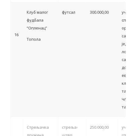
Клуб малог
футсал
300.000,00
учешћ
фудбала
спортс
“Опленац”
органи
16
са тер
Топола
једини
локалн
самоуп
домаћи
европс
клупск
такмич
члан 13
тачка 5
Стрељачка
стреља-
250.000,00
учешћ
дружина
штво
спортс