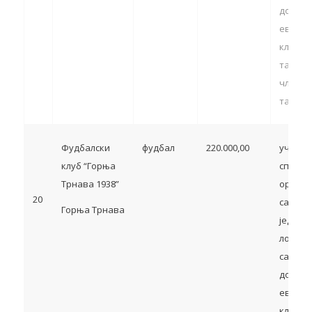
домаћи
европс
клупск
такмич
члан 13
тачка 5
Фудбалски
фудбал
220.000,00
учешћ
клуб “Горња
спортс
Трнава 1938”
органи
20
са тер
Горња Трнава
једини
локалн
самоуп
домаћи
европс
клупск