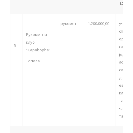
1.250.0
рукомет
1.200.000,00
учешћ
спортс
Рукометни
органи
клуб
5
са тер
“Карађорђе”
једини
Топола
локалн
самоуп
домаћи
европс
клупск
такмич
члан 13
тачка 5