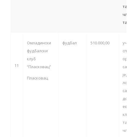
такмич
члан 13
тачка 5
Омладински
фудбал
510.000,00
учешћ
фудбалски
спортс
клуб
органи
11
“Пласковац”
са тер
једини
Пласковац
локалн
самоуп
домаћи
европс
клупск
такмич
члан 13