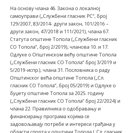
На основу члана 46. Закона о локалној
самоуправи („Службени гласник РС“, број
129/2007, 83/2014- други закон, 101/2016 –
други закон, 47/2018 и 111/2021), члана 67.
Статута општине Топола („Службени гласник
СО Топола“, број 2/2019), чланова 10. и 17.
Одлуке о Општинском већу општине Топола
(„Службени гласник СО Топола“ број 3/2019 и
5/2019-испр.), члана 31. Пословника о раду
Општинског већа општине Топола („Сл.
гласник СО Топола“, број 05/2019) и Одлуке о
буџету општине Топола за 2025. годину
(„Службени гласник СО Топола“ број 22/2024) и
члана 22. Правилника о одобравању и
финансирању програма којима се
задовољавају потребе и интереси грађана у
области спорта у општини Топола („Сл. гласник