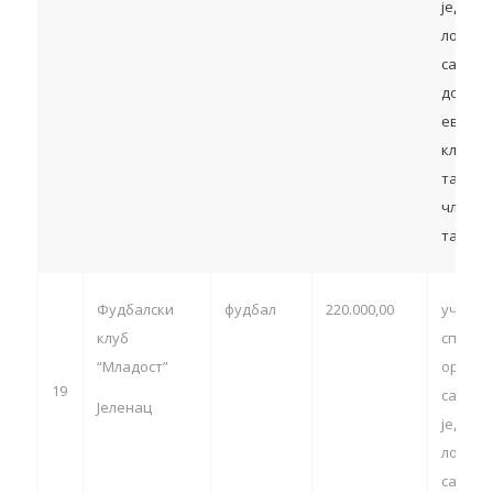
једини
локалн
самоуп
домаћи
европс
клупск
такмич
члан 13
тачка 5
Фудбалски
фудбал
220.000,00
учешћ
клуб
спортс
“Младост”
органи
19
са тер
Јеленац
једини
локалн
самоуп