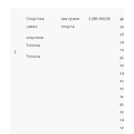
Спортски
све гране
3.385.000,00
делатн
савез
спорта
органи
област
општине
са сед
Топола
терито
2
Топола
једини
локалн
самоуп
које су
посебн
значај
једини
локалн
самоуп
члан 13