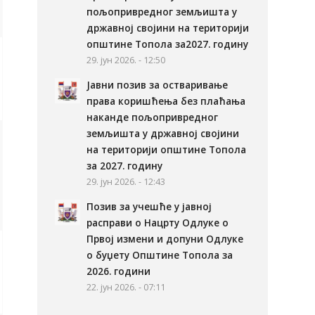
пољопривредног земљишта у
државној својини на територији
општине Топола за2027. годину
29. јун 2026. - 12:50
Јавни позив за остваривање
права коришћења без плаћања
наканде пољопривредног
земљишта у државној својини
на територији општине Топола
за 2027. годину
29. јун 2026. - 12:43
Позив за учешће у јавној
расправи о Нацрту Одлуке о
Првој измени и допуни Одлуке
о буџету Општине Топола за
2026. години
22. јун 2026. - 07:11