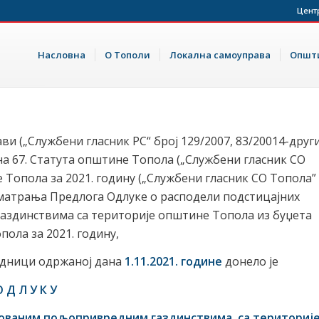
Цент
Насловна
О Тополи
Локална самоуправа
Општи
ви („Службени гласник РС“ број 129/2007, 83/20014-друг
ана 67. Статута општине Топола („Службени гласник СО
е Топола за 2021. годину („Службени гласник СО Топола”
разматрања Предлога Одлуке о расподели подстицајних
здинствима са територије општине Топола из буџета
ола за 2021. годину,
едници одржаној дана
1.11
.2021. године
донело је
 Д Л У К У
трованим пољопривредним газдинствима
са териториј