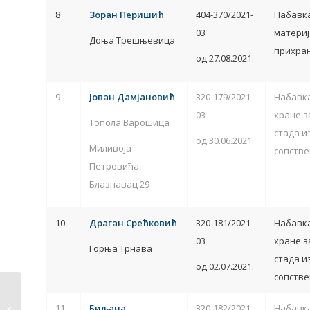
8
Зоран Перишић
404-370/2021-
Набавк
03
материј
Доња Трешњевица
прихран
од 27.08.2021.
9
Јован Дамјановић
320-179/2021-
Набавка
03
хране з
Топола Варошица
стада и
од 30.06.2021.
Миливоја
сопстве
Петровића
Блазнавац 29
10
Драган Срећковић
320-181/2021-
Набавка
03
хране з
Горња Трнава
стада и
од 02.07.2021.
сопстве
ОДЛУКА о избору
11
Биљана
320-182/2021-
Набавка
корисника средстава