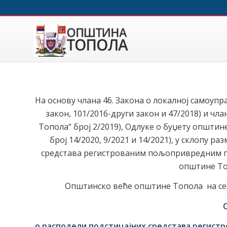
На основу члана 46. Закона о локалној самоупра
закон, 101/2016-други закон и 47/2018) и чл
Топола“ број 2/2019), Одлуке о буџету општин
број 14/2020, 9/2021 и 14/2021), у склопу 
средстава регистрованим пољопривредним га
општине Топ
Општинско веће општине Топола на с
О
о расподели подстицајних средстава регис