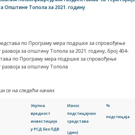
а Општине Топола за 2021. годину
 средстава по Програму мера подршке за спровођење
азвоја за општину Топола за 2021. годину, број 404-
дстава по Програму мера подршке за спровођење
 развоја за општину Топола
и се на следећи начин:
Укупна
Износ
%
вредност
подстицајних
подстицаја
инвестиције
средстава
у РСД без ПДВ
(дин)