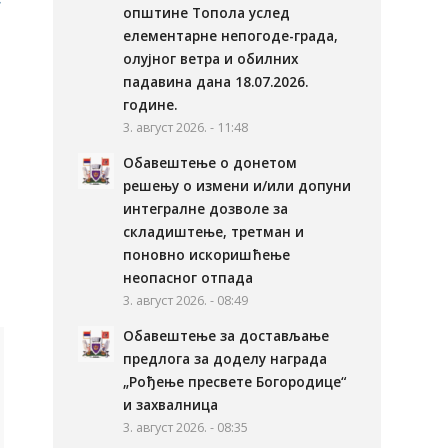
општине Топола услед
елементарне непогоде-града,
олујног ветра и обилних
падавина дана 18.07.2026.
године.
3. август 2026. - 11:48
Обавештење о донетом
решењу о измени и/или допуни
интегралне дозволе за
складиштење, третман и
поновно искоришћење
неопасног отпада
3. август 2026. - 08:49
Обавештење за достављање
предлога за доделу награда
„Рођење пресвете Богородице“
и захвалница
3. август 2026. - 08:35