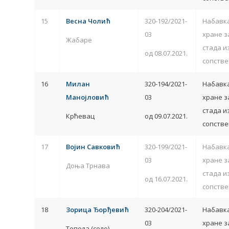
15
Весна Чолић
320-192/2021-
Набавка
03
хране з
Жабаре
стада и
од 08.07.2021.
сопстве
16
Милан
320-194/2021-
Набавка
Манојловић
03
хране з
стада и
Крћевац
од 09.07.2021.
сопстве
17
Војин Савковић
320-199/2021-
Набавка
03
хране з
Доња Трнава
стада и
од 16.07.2021.
сопстве
18
Зорица Ђорђевић
320-204/2021-
Набавка
03
хране з
Топола (село)