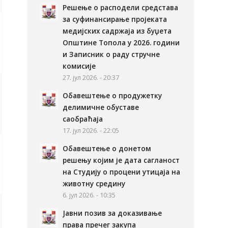
Решење о расподели средстава
за суфинансирање пројеката
медијских садржаја из буџета
Општине Топола у 2026. години
и Записник о раду стручне
комисије
27. јул 2026. - 20:37
Обавештење о продужетку
делимичне обуставе
саобраћаја
17. јул 2026. - 22:05
Обавештење о донетом
решењу којим је дата сагланост
на Студију о процени утицаја на
животну средину
6. јул 2026. - 10:35
Јавни позив за доказивање
права пречег закупа