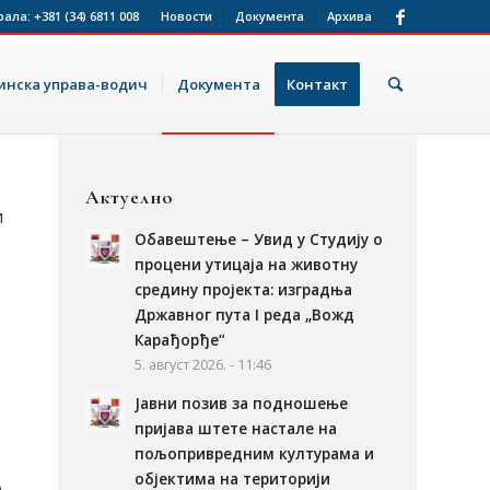
рала:
+381 (34) 6811 008
Новости
Документа
Архива
нска управа-водич
Документа
Контакт
Актуелно
и
Обавештење – Увид у Студију о
процени утицаја на животну
средину пројекта: изградња
Државног пута I реда „Вожд
Карађорђе“
5. август 2026. - 11:46
Јавни позив за подношење
пријава штете настале на
пољопривредним културама и
објектима на територији
е