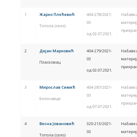
1
Жарко Плећевић
404-278/2021-
Набавк
03
материј
Топола (село)
прихран
од 02.07.2021.
2
Дејан Марковић
404-279/2021-
Набавк
03
материј
Пласковац
прихран
од 02.07.2021.
3
Мирослав Симић
404-287/2021-
Набавк
03
материј
Белосавци
прихран
од 07.07.2021.
4
Весна Јовановић
320-213/2021-
Набавк
03
материј
Топола (село)