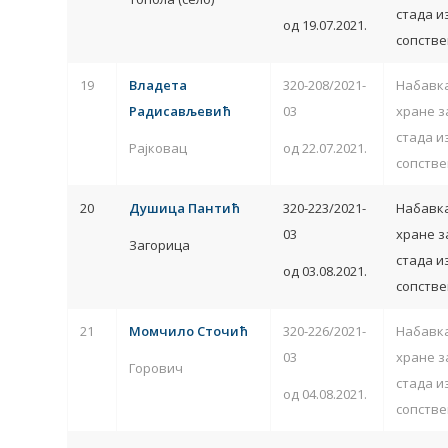
стада и
од 19.07.2021.
сопстве
19
Владета
320-208/2021-
Набавка
Радисављевић
03
хране з
стада и
Рајковац
од 22.07.2021.
сопстве
20
Душица Пантић
320-223/2021-
Набавка
03
хране з
Загорица
стада и
од 03.08.2021.
сопстве
21
Момчило Сточић
320-226/2021-
Набавка
03
хране з
Горович
стада и
од 04.08.2021.
сопстве