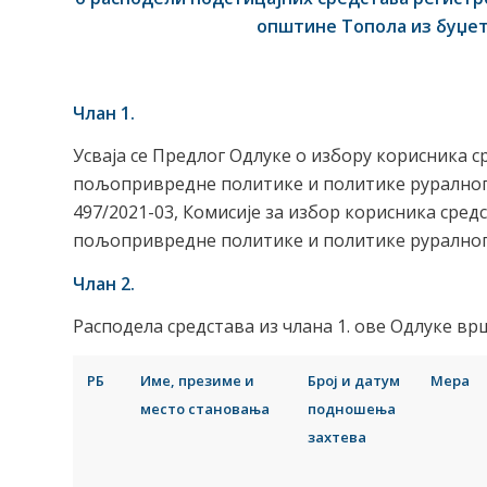
општине Топола из буџет
Члан 1.
Усваја се Предлог Одлуке о избору корисника
пољопривредне политике и политике руралног р
497/2021-03, Комисије за избор корисника сре
пољопривредне политике и политике руралног
Члан 2.
Расподела средстава из члана 1. ове Одлуке врш
РБ
Име, презиме и
Број и датум
Мера
место становања
подношења
захтева