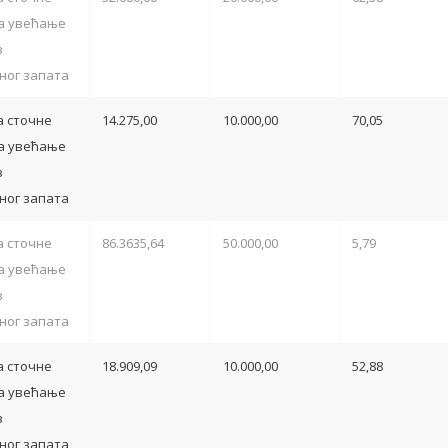
а увећање
з
ног запата
 сточне
14.275,00
10.000,00
70,05
а увећање
з
ног запата
 сточне
86.3635,64
50.000,00
5,79
а увећање
з
ног запата
 сточне
18.909,09
10.000,00
52,88
а увећање
з
ног запата