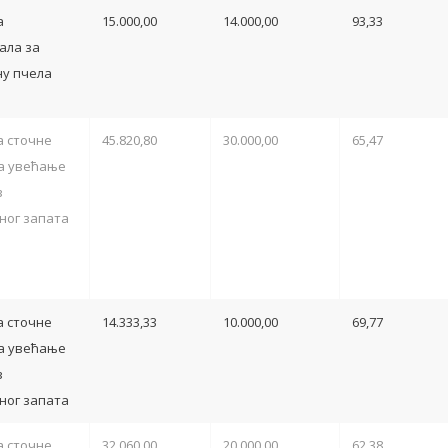
а
15.000,00
14.000,00
93,33
ала за
у пчела
 сточне
45.820,80
30.000,00
65,47
а увећање
з
ног запата
 сточне
14.333,33
10.000,00
69,77
а увећање
з
ног запата
 сточне
32.060,00
20.000,00
62,38