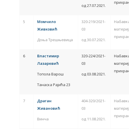
прихран
од 27.07.2021.
5
Момчило
320-219/2021-
Набавк
Живковић
03
материј
прихран
Доња Трешњевица
од 30.07.2021.
6
Властимир
320-224/2021-
Набавк
Лазаревић
03
материј
прихран
Топола Варош
од 03.08.2021.
Танаска Рајића 23
7
Драган
404-320/2021-
Набавк
Живановић
03
материј
прихран
Винча
од 11.08.2021.