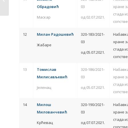
по Програму...
Обрадовић
03
хране з
стада и
Маскар
од 02.07.2021.
сопстве
12
Милан Радошевић
320-183/2021-
Набавка
03
хране з
Жабаре
стада и
од 05.07.2021.
сопстве
13
Томислав
320-186/2021-
Набавка
Милисављевић
03
хране з
стада и
Јеленац
од 05.07.2021.
сопстве
14
Милош
320-190/2021-
Набавка
Милованчевић
03
хране з
стада и
Крћевац
од 07.07.2021.
сопстве