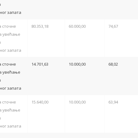
з
ног запата
 сточне
80.353,18
60.000,00
74,67
а увећање
з
ног запата
 сточне
14.701,63
10.000,00
68,02
а увећање
з
ног запата
 сточне
15.640,00
10.000,00
63,94
а увећање
з
ног запата