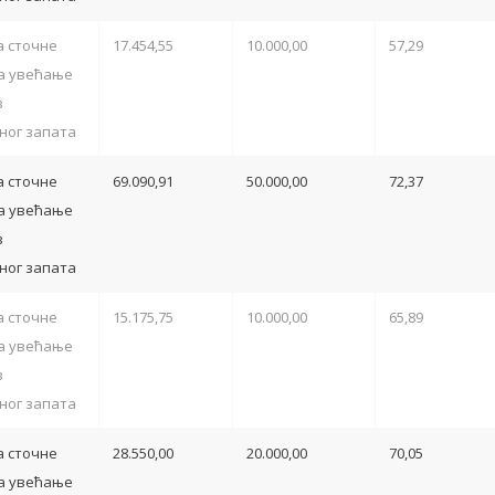
 сточне
17.454,55
10.000,00
57,29
а увећање
з
ног запата
 сточне
69.090,91
50.000,00
72,37
а увећање
з
ног запата
 сточне
15.175,75
10.000,00
65,89
а увећање
з
ног запата
 сточне
28.550,00
20.000,00
70,05
а увећање