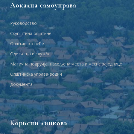
Локална самоуправа
Руководство
Скупштина општине
Општинско веће
Одељења и службе
Матична подручја, насељена места и месне заједнице
Општинска управа-водич
Документа
Корисни линкови