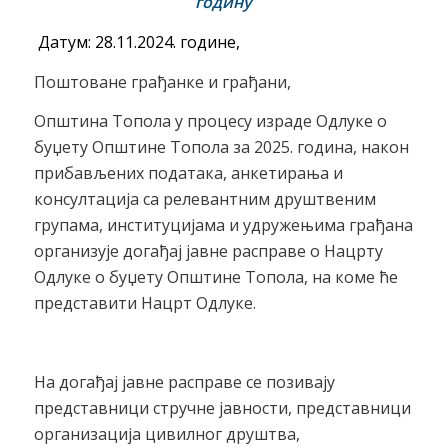
годину
Датум: 28.11.2024. године,
Поштоване грађанке и грађани,
Општина Топола у процесу израде Одлуке о
буџету Општине Топола за 2025. година, након
прибављених података, анкетирања и
консултација са релевантним друштвеним
групама, институцијама и удружењима грађана
организује догађај јавне расправе о Нацрту
Одлуке о буџету Општине Топола, на коме ће
представити Нацрт Одлуке.
На догађај јавне расправе се позивају
представници стручне јавности, представници
организација цивилног друштва,