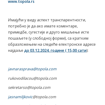
www.topola.rs
Имајући у виду аспект транспарентности,
потребно је да ако имате коментаре,
примедбе, сугестије и друго мишљење исте
пошаљете (у слободној форми), са кратким
образложењем на следеће електронске адресе
најдаље
до 03.12.2024. године ( 15,00 сати
):
javnarasprava@topola.com
rukovodilacou
@topola.com
sekretarso
@topola.com
jasnamiljkovic
@topola.com