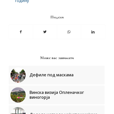
годину
Подели
Може вас занимати
Дефиле под маскама
Винска визија Опленачког
виногорја