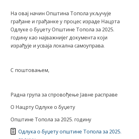
На овај начин Општина Топола укључује
грађане и грађанке у процес израде Нацрта
Одлуке о буџету Општине Топола за 2025.
годину као најважнијег документа који
израђује и усваја локална самоуправа.
С поштовањем,
Радна група за спровођење Јавне расправе
О Нацрту Одлуке о буџету
Општине Топола за 2025. годину
Одлука о буџету општине Топола за 2025.