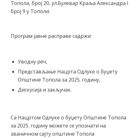
Топола, број 20, ул.Булевар Краља Александра I
број 9 у Тополи.
Програм јавне расправе садржи:
Уводну реч,
Представљање Нацрта Одлуке о буџету
Општине Топола за 2025. годину,
Дискусија и закључак.
Са Нацртом Одлуке о буџету Општине Топола
за 2025. годину можете се упознати на
званичном сајту општине Топола