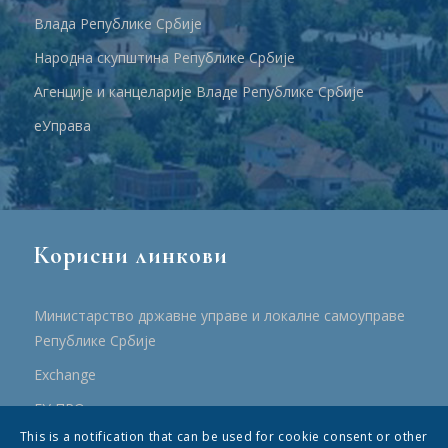
Влада Републике Србије
Народна скупштина Републике Србије
Агенције и канцеларије Владе Републике Србије
еУправа
Корисни линкови
Министарство државне управе и локалне самоуправе
Републике Србије
Еxchange
ЕУ ПРО
This is a notification that can be used for cookie consent or other
ПРРР