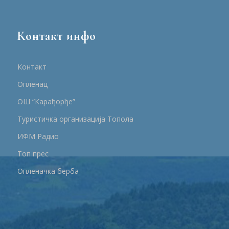
Контакт инфо
Контакт
Опленац
ОШ “Карађорђе”
Туристичка организација Топола
ИФМ Радио
Топ прес
Опленачка берба