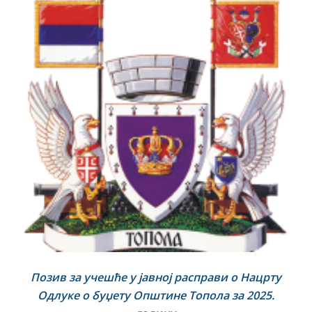
Позив за учешће у јавној расправи о Нацрту
Одлуке о буџету Општине
Топола
за 202
5
.