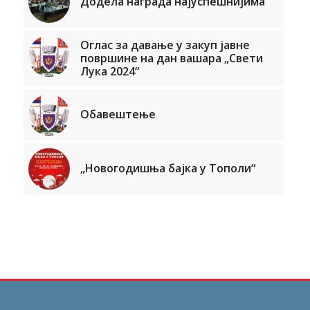
Додела награда најуспешнијима
Оглас за давање у закуп јавне
површине на дан вашара „Свети
Лука 2024“
Обавештење
„Новогодишња бајка у Тополи“