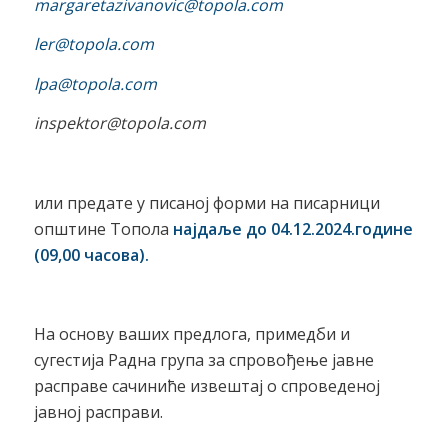
margaretazivanovic@topola.com
ler@topola.com
lpa@topola.com
inspektor@topola.com
или предате у писаној форми на писарници
општине Топола
најдаље до 04.12.2024.године
(09,00 часова).
На основу ваших предлога, примедби и
сугестија Радна група за спровођење јавне
расправе сачиниће извештај о спроведеној
јавној расправи.