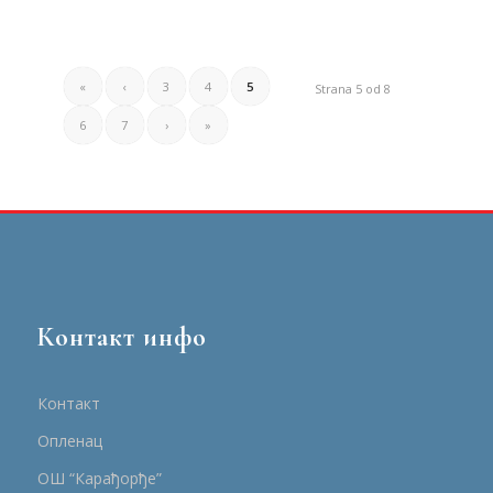
«
‹
3
4
5
Strana 5 od 8
6
7
›
»
Контакт инфо
Контакт
Опленац
ОШ “Карађорђе”