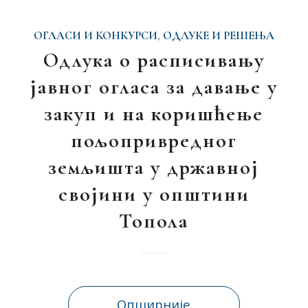
ОГЛАСИ И КОНКУРСИ
,
ОДЛУКЕ И РЕШЕЊА
Одлука о расписивању
јавног огласа за давање у
закуп и на коришћење
пољопривредног
земљишта у државној
својини у општини
Топола
Опширније