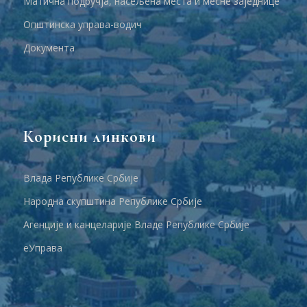
Матична подручја, насељена места и месне заједнице
Општинска управа-водич
Документа
Корисни линкови
Влада Републике Србије
Народна скупштина Републике Србије
Агенције и канцеларије Владе Републике Србије
еУправа