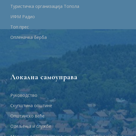
Туристичка организација Топола
ИФМ Радио
Топ прес
Опленачка берба
Локална самоуправа
Руководство
Скупштина општине
Општинско веће
Одељења и службе