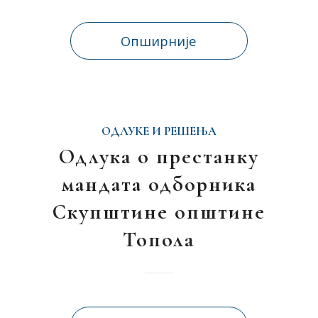
Опширније
ОДЛУКЕ И РЕШЕЊА
Одлука о престанку
мандата одборника
Скупштине општине
Топола