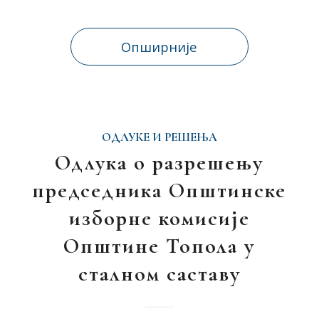
Опширније
ОДЛУКЕ И РЕШЕЊА
Одлука о разрешењу
председника Општинске
изборне комисије
Општине Топола у
сталном саставу