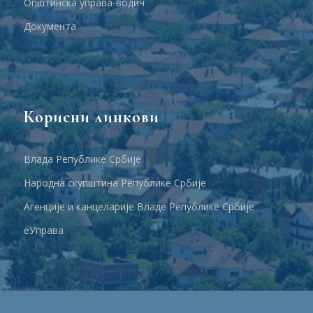
Општинска управа-водич
Документа
Корисни линкови
Влада Републике Србије
Народна скупштина Републике Србије
Агенције и канцеларије Владе Републике Србије
еУправа