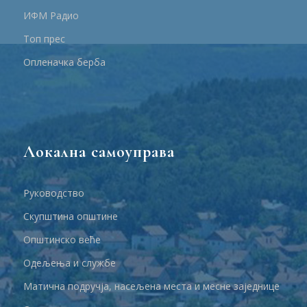
ИФМ Радио
Топ прес
Опленачка берба
Локална самоуправа
Руководство
Скупштина општине
Општинско веће
Одељења и службе
Матична подручја, насељена места и месне заједнице