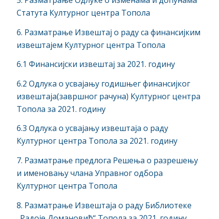
Статута Културног центра Топола
6. Разматрање Извештај о раду са финансијким
извештајем Културног центра Топола
6.1 Финансијски извештај за 2021. годину
6.2 Одлука о усвајању годишњег финансијког
извештаја(завршног рачуна) Културног центра
Топола за 2021. годину
6.3 Одлука о усвајању извештаја о раду
Културног центра Топола за 2021. годину
7. Разматрање предлога Решења о разрешењу
и именовању члана Управног одбора
Културног центра Топола
8. Разматрање Извештаја о раду Библиотеке
„Радоје Домановић“ Топола за 2021. годину