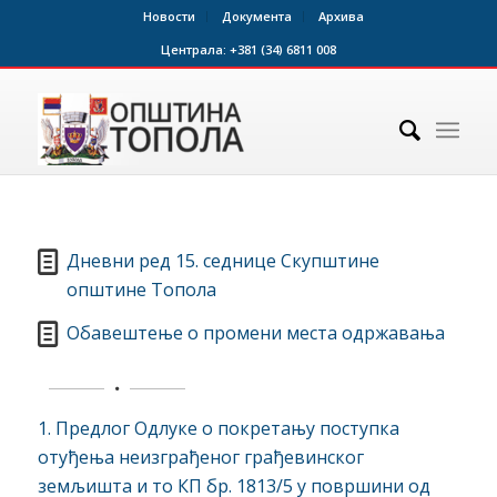
Новости
Документа
Архива
Централа:
+381 (34) 6811 008
Дневни ред 15. седнице Скупштине
општине Топола
Обавештење о промени места одржавања
1. Предлог Одлуке о покретању поступка
отуђења неизграђеног грађевинског
земљишта и то КП бр. 1813/5 у површини од