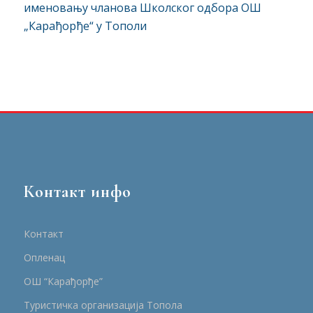
именовању чланова Школског одбора ОШ
„Карађорђе“ у Тополи
Контакт инфо
Контакт
Опленац
ОШ “Карађорђе”
Туристичка организација Топола