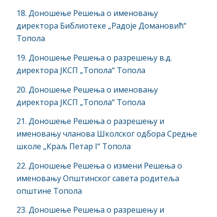
18. Доношење Решења о именовању
директора Библиотеке „Радоје Домановић“
Топола
19. Доношење Решења о разрешењу в.д.
директора ЈКСП „Топола“ Топола
20. Доношење Решења о именовању
директора ЈКСП „Топола“ Топола
21. Доношење Решења о разрешењу и
именовању чланова Школског одбора Средње
школе „Краљ Петар I“ Топола
22. Доношење Решења о измени Решења о
именовању Општинског савета родитеља
општине Топола
23. Доношење Решења о разрешењу и