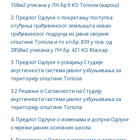
158м2 уписана у ЛН бр.9 КО Топола (варош)
2. Предлог Одлуке о покретању поступка
отуђења грађевинског земљишта изван
грађевинског подручја из јавне својине
општине Топола и то кп.бр. 839 у пов. од
2858м2 уписана у ЛН бр. 421 КО Маскар
3. Предлог Одлуке о усвајању Студије
акустичности система јавног узбуњивања за
територију општине Топола
3.2 Решење о Сагласности на Студију
акустичности система јавног узбуњивања за
територију општине Топола
4. Предлог Одлуке о изменама и допуни Одлуке
о мрежи јавних основних школа
5. Разматрање Одлуке о изменама и допунама