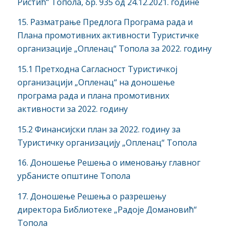
Ристић“ Топола, бр. 935 од 24.12.2021. године
15. Разматрање Предлога Програма рада и
Плана промотивних активности Туристичке
организације „Опленац“ Топола за 2022. годину
15.1 Претходна Сагласност Туристичкој
организацији „Опленац“ на доношење
програма рада и плана промотивних
активности за 2022. годину
15.2 Финансијски план за 2022. годину за
Туристичку организацију „Опленац“ Топола
16. Доношење Решења о именовању главног
урбанисте општине Топола
17. Доношење Решења о разрешењу
директора Библиотеке „Радоје Домановић“
Топола