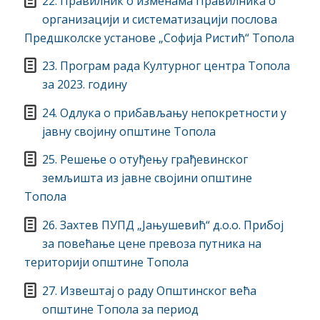
22. Правилник о изменама Правилника о
организацији и систематизацији послова
Предшколске установе „Софија Ристић“ Топола
23. Програм рада Културног центра Топола
за 2023. годину
24. Одлука о прибављању непокретности у
јавну својину општине Топола
25. Решење о отуђењу грађевинског
земљишта из јавне својини општине
Топола
26. Захтев ПУПД „Јањушевић“ д.о.о. Прибој
за повећање цене превоза путника на
територији општине Топола
27. Извештај о раду Општинског већа
општине Топола за период