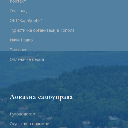
Контакт
Опленац
ОШ “Карађорђе”
Туристичка организација Топола
ИФМ Радио
Топ прес
Опленачка берба
Локална самоуправа
Руководство
Скупштина општине