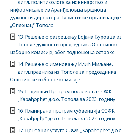
дипл. политиколога за новинарство и
информисање из Аранђеловца вршиоца
дужности директора Туристичке организације
„Опленац“ Топола
13. Решење о разрешењу Бојана Ђуровца из
Тополе дужности председника Општинске
изборне комисије, због подношења оставке
14. Решење о именовању Илић Миљане,
дипл.правника из Тополе за председника
Општинске изборне комисије
15. Годишњи Програм пословања СОФК
„Карађорђе“ д.о.о. Топола за 2023. годину
16. Планирани програм субвенција СОФК
„Карађорђе“ д.о.о. Топола за 2023. годину
17. Ценовник услуга СОФК „Карађорђе“ д.о.о.