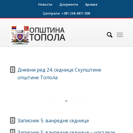
Новости
Документа
Архива
Централа:
+381 (34) 6811 008
Дневни ред 24. седнице Скупштине
општине Топола
Записник 5. ванредне седнице
Записник 5. ванредне седнице – наставак