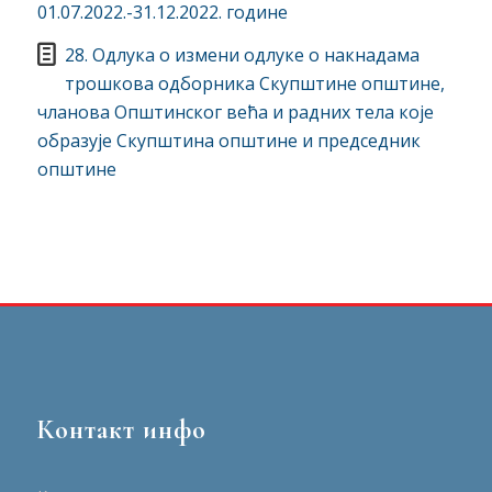
01.07.2022.-31.12.2022. године
28. Одлука о измени одлуке о накнадама
трошкова одборника Скупштине општине,
чланова Општинског већа и радних тела које
образује Скупштина општине и председник
општине
Контакт инфо