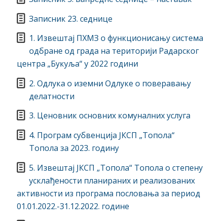
Записник 23. седнице
1. Извештај ПХМЗ о функционисању система
одбране од града на територији Радарског
центра „Букуља“ у 2022 години
2. Одлука о иземни Одлуке о поверавању
делатности
3. Ценовник основних комуналних услуга
4. Програм субвенција ЈКСП „Топола“
Топола за 2023. годину
5. Извештај ЈКСП „Топола“ Топола о степену
усклађености планираних и реализованих
активности из програма пословања за период
01.01.2022.-31.12.2022. године