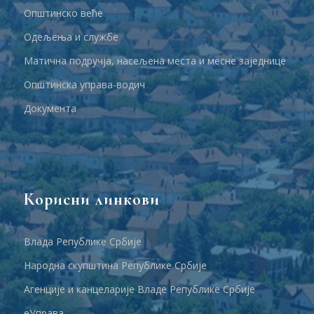
Општинско веће
Одељења и службе
Матична подручја, насељена места и месне заједнице
Општинска управа-водич
Документа
Корисни линкови
Влада Републике Србије
Народна скупштина Републике Србије
Агенције и канцеларије Владе Републике Србије
еУправа