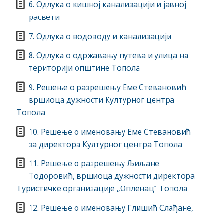
6. Одлука о кишној канализацији и јавној
расвети
7. Одлука о водоводу и канализацији
8. Одлука о одржавању путева и улица на
територији општине Топола
9. Решење о разрешењу Еме Стевановић
вршиоца дужности Културног центра
Топола
10. Решење о именовању Еме Стевановић
за директора Културног центра Топола
11. Решење о разрешењу Љиљане
Тодоровић, вршиоца дужности директора
Туристичке организације „Опленац“ Топола
12. Решење о именовању Глишић Слађане,