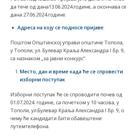
да тече од дана13.06.2024.године, а окончава се
дана 27.06.2024.године.
Адреса на коју се подносе пријаве
:
Поштом Општинској управи општине Топола,
у Тополи, ул. Булевар Краља Александра I бр. 9,
са назнаком „за јавни конкурс”.
Место, дан и време када ће се спровести
изборни поступак
Изборни поступак ће се спроводити почев од
01.07.2024. године, са почетком у 10 часова, у
Тополи, ул.Булевар Краља Александра I бр. 9, о
чему ће кандидати бити обавештени
путемтелефона.