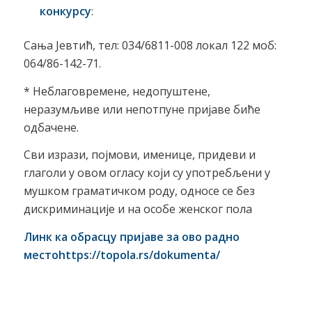
конкурсу
:
Сања Јевтић, тел: 034/6811-008 локал 122 моб:
064/86-142-71.
* Неблаговремене, недопуштене,
неразумљиве или непотпуне пријаве биће
одбачене.
Сви изрази, појмови, именице, придеви и
глаголи у овом огласу који су употребљени у
мушком граматичком роду, односе се без
дискриминације и на особе женског пола
Линк ка обрасцу пријаве за ово радно
место
https://topola.rs/dokumenta/