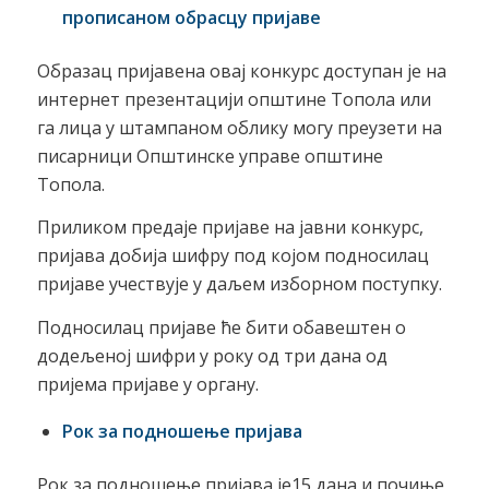
прописаном обрасцу пријаве
Образац пријавена овај конкурс доступан је на
интернет презентацији општине Топола или
га лица у штампаном облику могу преузети на
писарници Општинске управе општине
Топола.
Приликом предаје пријаве на јавни конкурс,
пријава добија шифру под којом подносилац
пријаве учествује у даљем изборном поступку.
Подносилац пријаве ће бити обавештен о
додељеној шифри у року од три дана од
пријема пријаве у органу.
Рок за подношење пријава
Рок за подношење пријава је15 дана и почиње