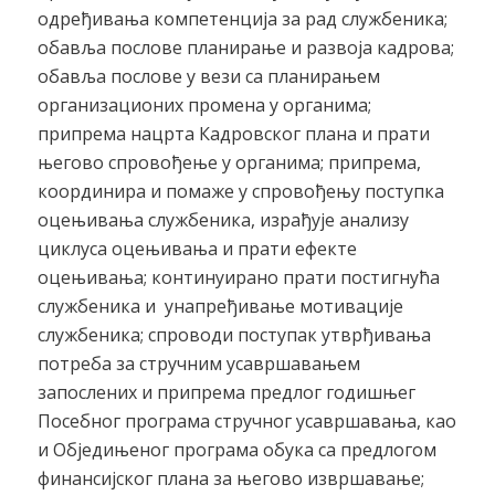
одређивања компетенција за рад службеника;
обавља послове планирање и развоја кадрова;
обавља послове у вези са планирањем
организационих промена у органима;
припрема нацрта Кадровског плана и прати
његово спровођење у органима; припрема,
координира и помаже у спровођењу поступка
оцењивања службеника, израђује анализу
циклуса оцењивања и прати ефекте
оцењивања; континуирано прати постигнућа
службеника и унапређивање мотивације
службеника; спроводи поступак утврђивања
потреба за стручним усавршавањем
запослених и припрема предлог годишњег
Посебног програма стручног усавршавања, као
и Обједињеног програма обука са предлогом
финансијског плана за његово извршавање;