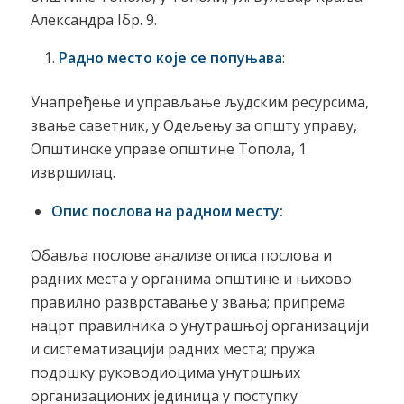
Александра Iбр. 9.
Радно место које се попуњава
:
Унапређење и управљање људским ресурсима,
звање саветник, у Одељењу за општу управу,
Општинске управе општине Топола, 1
извршилац.
Опис послова на радном месту:
Обавља послове анализе описа послова и
радних места у органима општине и њихово
правилно разврставање у звања; припрема
нацрт правилника о унутрашњој организацији
и систематизацији радних места; пружа
подршку руководиоцима унутршњих
организационих јединица у поступку