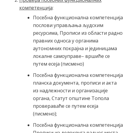
Провера посебних функционалних
компетенција
:
Посебна функционална компетенција
послови управљања људским
ресурсима, Прописи из области радно
правних односа у органима
аутономних покрајна и јединицама
локалне самоуправе– вршиће се
путем есеја (писмено)
Посебна функционална компетенција
планска документа, прописи и акта
из надлежности и организације
органа, Статут општине Топола
провераваће се путем есеја
(писмено);
Посебна функционална компетенција
Прописи из делокруга радног места,