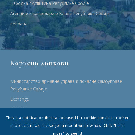
Народна скупштина Републике Србије
Агенције и канцеларије Владе Републике Србије
еУправа
Корисни линкови
Министарство државне управе и локалне самоуправе
Републике Србије
Еxchange
ЕУ ПРО
This is a notification that can be used for cookie consent or other
ПРРР
important news. It also got a modal window now! Click "learn
more" to see it!