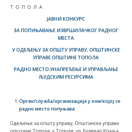
Т О П О Л А
ЈАВНИ КОНКУРС
ЗА ПОПУЊАВАЊЕ ИЗВРШИЛАЧКОГ РАДНОГ
МЕСТА
У ОДЕЉЕЊУ ЗА ОПШТУ УПРАВУ, ОПШТИНСКЕ
УПРАВЕ ОПШТИНЕ ТОПОЛА
РАДНО МЕСТО:УНАПРЕЂЕЊЕ И УПРАВЉАЊЕ
ЉУДСКИМ РЕСУРСИМА
Орган/служба/организација у ком/којој се
радно место попуњава
:
Одељење за општу управу, Општинске управе
општине Топола, у Тополи, ул. Булевар Краља