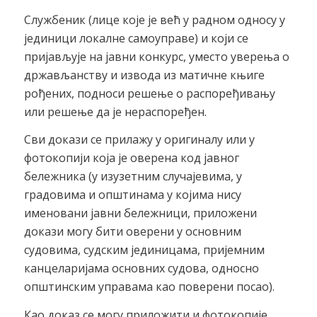
Службеник (лице које је већ у радном односу у
јединици локалне самоуправе) и који се
пријављује на јавни конкурс, уместо уверења о
држављанству и извода из матичне књиге
рођених, подноси решење о распоређивању
или решење да је нераспоређен.
Сви докази се прилажу у оригиналу или у
фотокопији која је оверена код јавног
бележника (у изузетним случајевима, у
градовима и општинама у којима нису
именовани јавни бележници, приложени
докази могу бити оверени у основним
судовима, судским јединицама, пријемним
канцеларијама основних судова, односно
општинским управама као поверени посао).
Као доказ се могу приложити и фотокопије