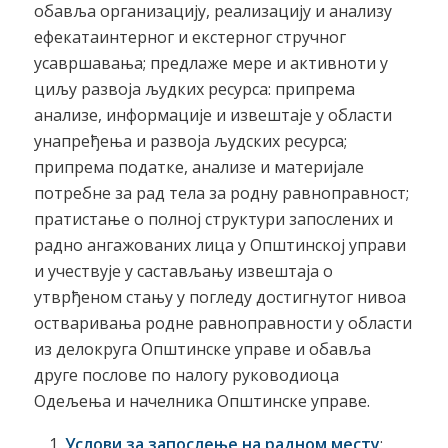
обавља организацију, реализацију и анализу
ефекатаинтерног и екстерног стручног
усавршавања; предлаже мере и активноти у
циљу развоја људких ресурса: припрема
анализе, информације и извештаје у области
унапређења и развоја људских ресурса;
припрема податке, анализе и материјале
потребне за рад тела за родну равноправност;
пратистање о полној структури запослених и
радно ангажованих лица у Општинској управи
и учествује у састављању извештаја о
утврђеном стању у погледу достигнутог нивоа
остваривања родне равноправности у области
из делокруга Општинске управе и обавља
друге послове по налогу руководиоца
Одељења и начелника Општинске управе.
Услови за запослење на радном месту
: