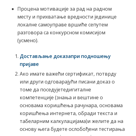
Процена мотивације за рад на радном
месту и прихватање вредности јединице
локалне самоуправе вршиће сепутем
разговора са конкурсном комисијом
(усмено).
Достављање доказапри подношењу
пријаве
Ако имате важећи сертификат, потврду
или други одговарајући писани доказ о
томе да поседујетедигиталне
компетенције (знања и вештине о
основама коришћења рачунара, основама
коришћења интернета, обради текста и
табеларним калкулацијама)и желите да на
основу њега будете ослобођени тестирања