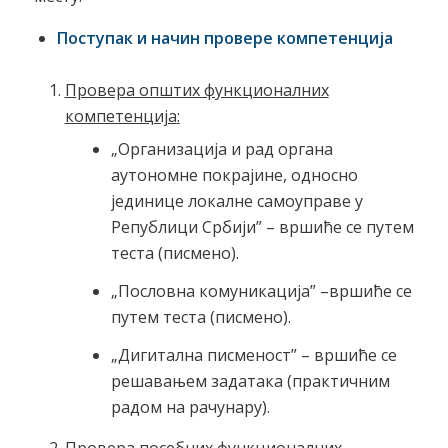
Поступак и начин провере компетенција
Провера општих функционалних
компетенција
:
„Организација и рад органа
аутономне покрајине, односно
јединице локалне самоуправе у
Републици Србији” – вршиће се путем
теста (писмено).
„Пословна комуникација” –вршиће се
путем теста (писмено).
„Дигитална писменост” – вршиће се
решавањем задатака (практичним
радом на рачунару).