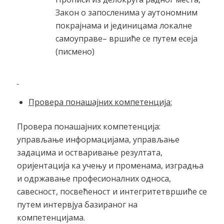
Закон о запосленима у аутономним
покрајнама и јединицама локалне
самоуправе– вршиће се путем есеја
(писмено)
Провера понашајних компетенција
:
Провера понашајних компетенција:
управљање информацијама, управљање
задацима и остваривање резултата,
оријентација ка учењу и променама, изградња
и одржавање професионалних односа,
савесност, посвећеност и интегритетвршиће се
путем интервјуа базираног на
компетенцијама.