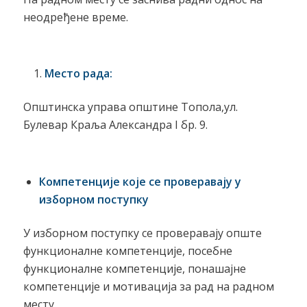
неодређене време.
Место рада:
Општинска управа општине Топола,ул.
Булевар Краља Александра I бр. 9.
Компетенције које се проверавају у
изборном поступку
У изборном поступку се проверавају опште
функционалне компетенције, посебне
функционалне компетенције, понашајне
компетенције и мотивација за рад на радном
месту.