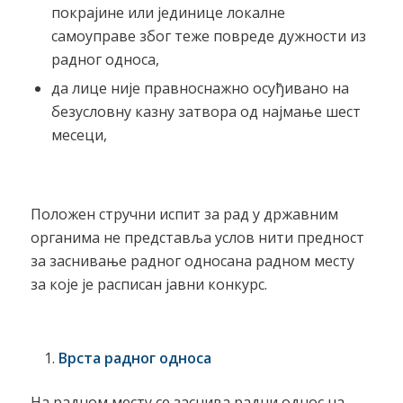
покрајине или јединице локалне
самоуправе због теже повреде дужности из
радног односа,
да лице није правноснажно осуђивано на
безусловну казну затвора од најмање шест
месеци,
Положен стручни испит за рад у државним
органима не представља услов нити предност
за заснивање радног односана радном месту
за које је расписан јавни конкурс.
Врста радног односа
На радном месту се заснива радни однос на