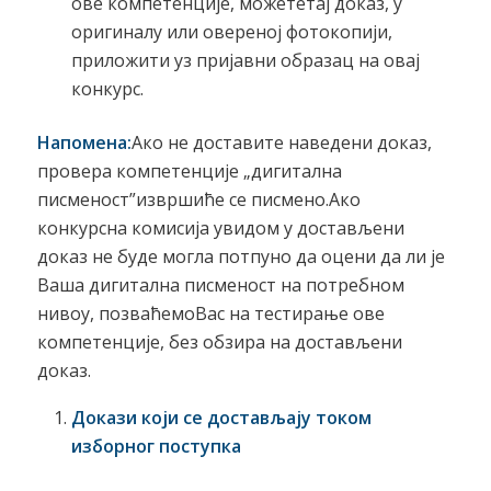
ове компетенције, можететај доказ, у
оригиналу или овереној фотокопији,
приложити уз пријавни образац на овај
конкурс.
Напомена:
Ако не доставите наведени доказ,
провера компетенције „дигитална
писменост”извршиће се писмено.Ако
конкурсна комисија увидом у достављени
доказ не буде могла потпуно да оцени да ли је
Ваша дигитална писменост на потребном
нивоу, позваћемоВас на тестирање ове
компетенције, без обзира на достављени
доказ.
Докази који се достављају током
изборног поступка