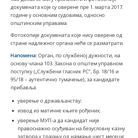
докумената које су оверене пре 1. марта 2017.
године у основним судовима, односно
општинским управама.
Фотокопије докумената које нису оверене од
стране надлежног органа неће се разматрати.
Напомена
:
Орган, по службеној дужности, на
основу члана 103. Закона о општем управном
поступку („Службени гласник РС”, бр. 18/16 и
95/18 – аутентично тумачење), за кандидате
прибавља:
уверење о држављанству;
извод из матичне књиге рођених;
уверење МУП-а да кандидат није
правоснажно осуђиван на безусловну казну
затвора у трајању од најмање шест месеци;