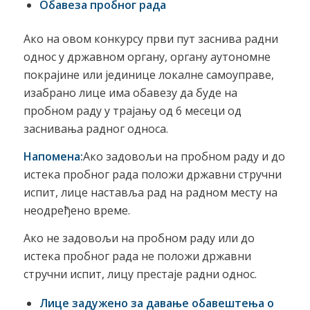
Обавеза
пробног рада
Ако на овом конкурсу први пут заснива радни
однос у државном органу, органу аутономне
покрајине или јединице локалне самоуправе,
изабрано лице има обавезу да буде на
пробном раду у трајању од 6 месеци од
заснивања радног односа.
Напомена:
Ако задовољи на пробном раду и до
истека пробног рада положи државни стручни
испит, лице наставља рад на радном месту на
неодређено време.
Ако не задовољи на пробном раду или до
истека пробног рада не положи државни
стручни испит, лицу престаје радни однос.
Лице задужено за давање обавештења о