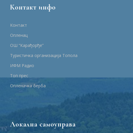
Контакт инфо
Контакт
Опленац
ОШ “Карађорђе”
Туристичка организација Топола
ИФМ Радио
Топ прес
Опленачка берба
Локална самоуправа