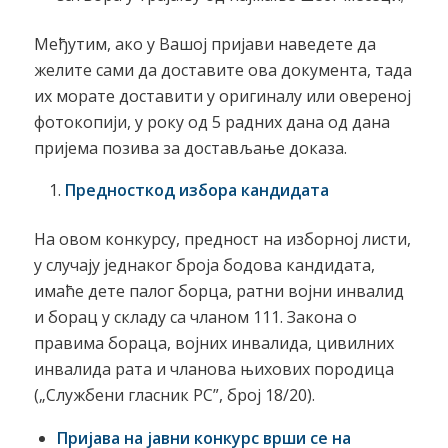
Међутим, ако у Вашој пријави наведете да
желите сами да доставите ова документа, тада
их морате доставити у оригиналу или овереној
фотокопији, у року од 5 радних дана од дана
пријема позива за достављање доказа.
Предност
код избора кандидата
На овом конкурсу, предност на изборној листи,
у случају једнаког броја бодова кандидата,
имаће дете палог борца, ратни војни инвалид
и борац у складу са чланом 111. Закона о
правима бораца, војних инвалида, цивилних
инвалида рата и чланова њихових породица
(„Службени гласник РС”, број 18/20).
Пријава на јавни конкурс врши се на