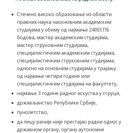
Стечено високо образовање из области
правних наука наосновним академским
студијама у обиму од најмање 240ЕСПБ
бодова, мастер академским студијама,
мастер струковним студијама,
специјалистичким академским студијама,
специјалистичким струковним студијама,
односно на основним студијама у трајању
од најмање четири године или
специјалистичким студијама на факултету,
најмање 3 године радног искуства у струци,
држављанство Републике Србије,
пунолетство,
да лицу раније није престајао радни однос у
државном органу, органу аутономне