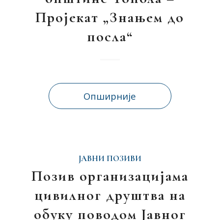
Пројекат „Знањем до
посла“
Опширније
ЈАВНИ ПОЗИВИ
Позив организацијама
цивилног друштва на
обуку поводом Јавног