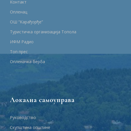
Контакт
Опленац
ОШ “Карађорђе”
Туристичка организација Топола
ИФМ Радио
Топ прес
Опленачка берба
Локална самоуправа
Руководство
Скупштина општине