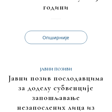
години
Опширније
ЈАВНИ ПОЗИВИ
Јавни позив послодавцима
за доделу субвенције
запошљавање
незапослених лица из