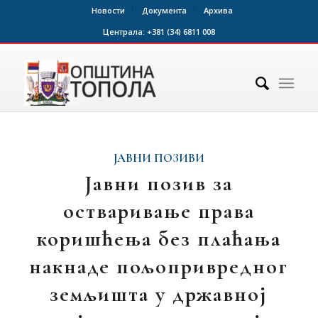
Новости
Документа
Архива
Централа:
+381 (34) 6811 008
ЈАВНИ ПОЗИВИ
Јавни позив за
остваривање права
коришћења без плаћања
накнаде пољопривредног
земљишта у државној