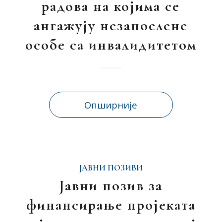
радова на којима се
ангажују незапослене
особе са инвалидитетом
Опширније
ЈАВНИ ПОЗИВИ
Јавни позив за
финансирање пројеката