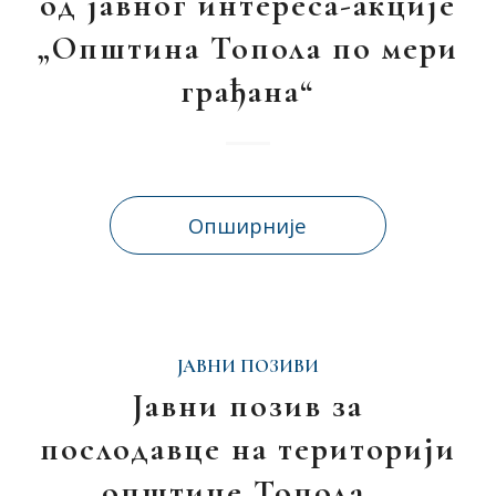
од јавног интереса-акције
„Општина Топола по мери
грађана“
Опширније
ЈАВНИ ПОЗИВИ
Јавни позив за
послодавце на територији
општине Топола –