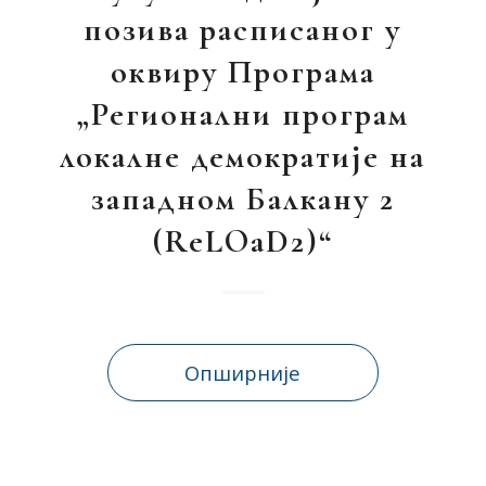
позива расписаног у
оквиру Програма
„Регионални програм
локалне демократије на
западном Балкану 2
(ReLOaD2)“
Опширније