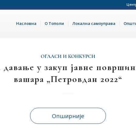
Цент
Насловна
О Тополи
Локална самоуправа
Општи
ОГЛАСИ И КОНКУРСИ
а давање у закуп јавне површин
вашара „Петровдан 2022“
Опширније