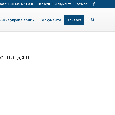
рала:
+381 (34) 6811 008
Новости
Документа
Архива
нска управа-водич
Документа
Контакт
е на дан