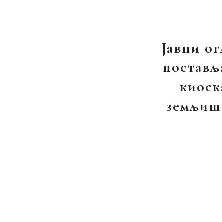
Јавни ог
постављ
киоск
земљиш