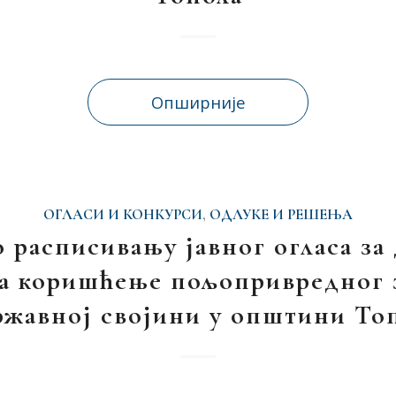
Опширније
ОГЛАСИ И КОНКУРСИ
,
ОДЛУКЕ И РЕШЕЊА
 расписивању јавног огласа за
на коришћење пољопривредног
ржавној својини у општини То