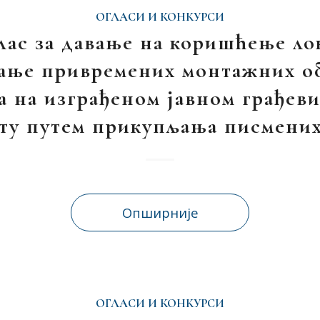
ОГЛАСИ И КОНКУРСИ
лас за давање на коришћење ло
ање привремених монтажних об
а на изграђеном јавном грађев
ту путем прикупљања писмених
Опширније
ОГЛАСИ И КОНКУРСИ