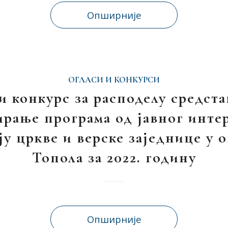
Опширније
ОГЛАСИ И КОНКУРСИ
и конкурс за расподелу средста
рање програма од јавног интер
ју цркве и верске заједнице у
Топола за 2022. годину
Опширније