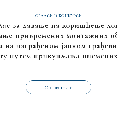
ОГЛАСИ И КОНКУРСИ
лас за давање на коришћење ло
ање привремених монтажних об
а на изграђеном јавном грађев
ту путем прикупљања писмених
Опширније