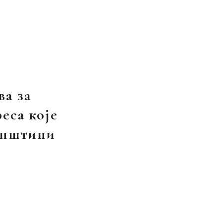
ва за
еса које
 општини