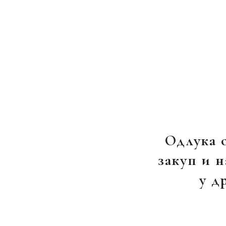
Одлука o
закуп и 
у д