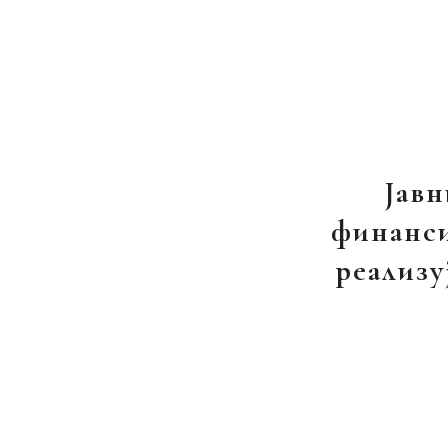
Јавн
финанси
реализу