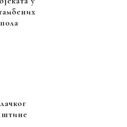
бјеката у
стамбених
опола
лачког
општине