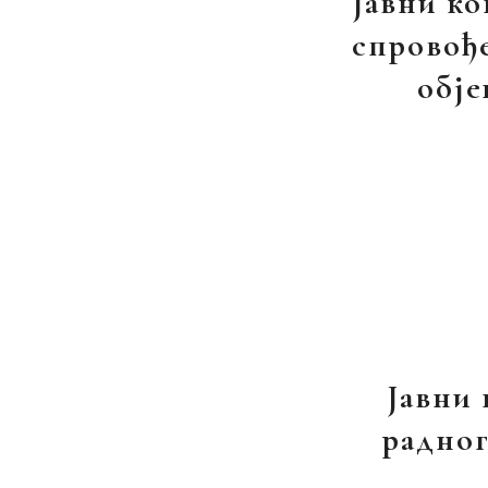
Јавни ко
спровође
обје
Јавни
радног