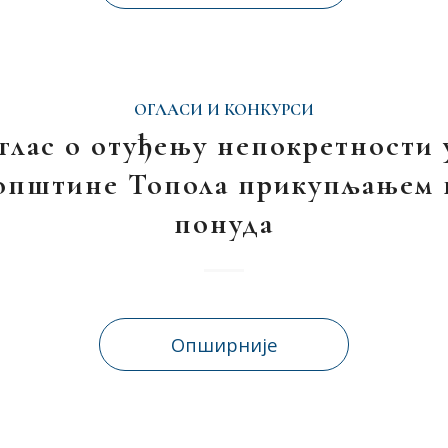
ОГЛАСИ И КОНКУРСИ
глас о отуђењу непокретности 
 општине Топола прикупљањем 
понуда
Опширније