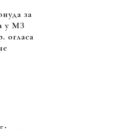
онуда за
а у МЗ
. огласа
не