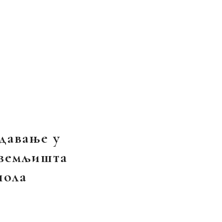
 давање у
 земљишта
пола