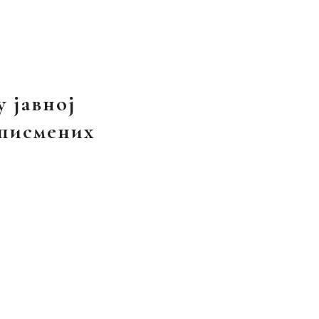
у јавној
писмених