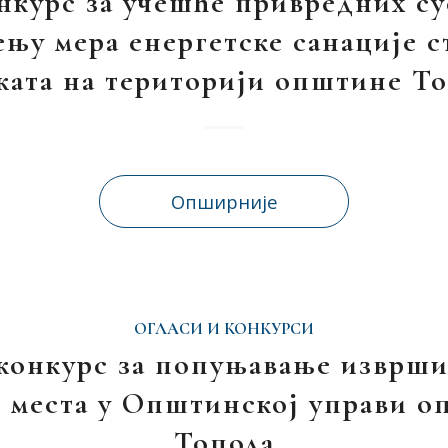
нкурс за учешће привредних су
њу мера енергетске санације 
ката на територији општине Т
Опширније
ОГЛАСИ И КОНКУРСИ
 конкурс за попуњавање изврши
 места у Општинској управи 
Топола