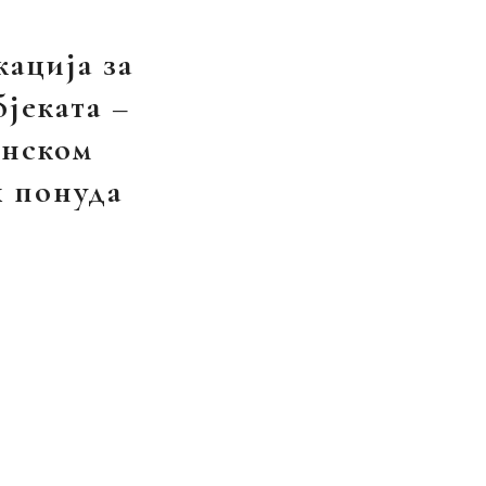
кација за
јеката –
инском
 понуда