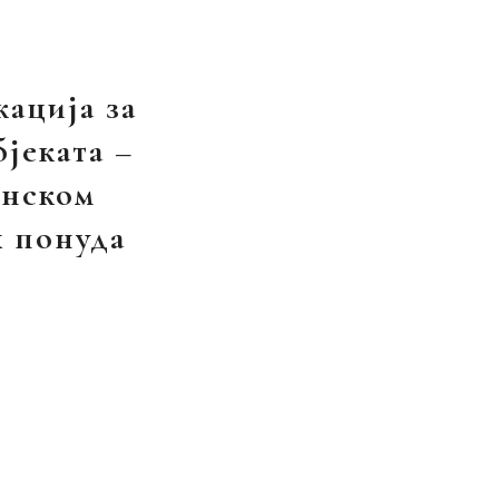
кација за
јеката –
инском
 понуда