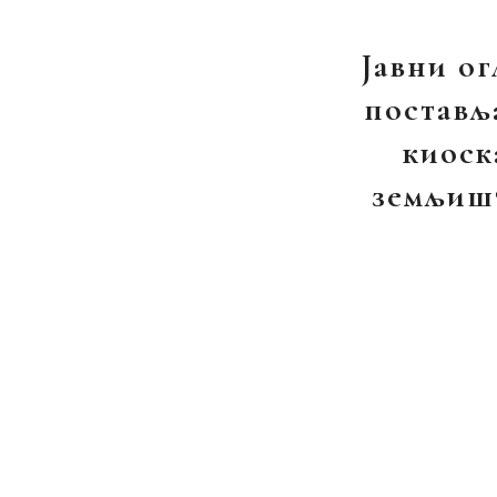
Јавни ог
постављ
киоск
земљиш