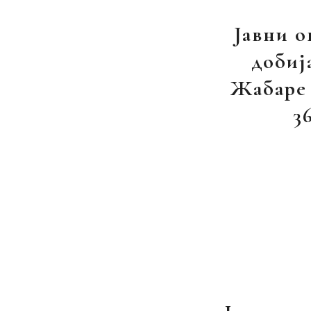
Jавни о
добиј
Жабаре 
3