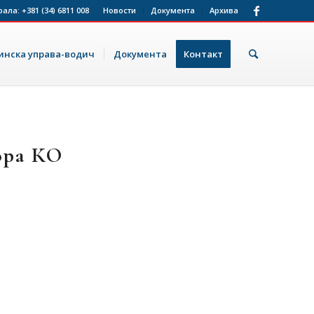
рала:
+381 (34) 6811 008
Новости
Документа
Архива
нска управа-водич
Документа
Контакт
ора КО