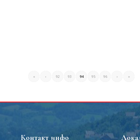
«
‹
92
93
94
95
96
›
»
Контакт инфо
Лока