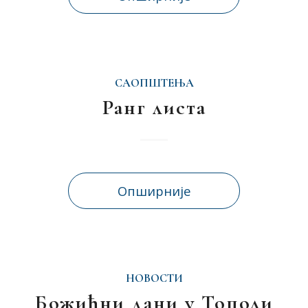
САОПШТЕЊА
Ранг листа
Опширније
НОВОСТИ
Божићни дани у Тополи