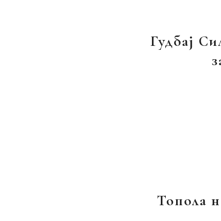
Гудбај Си
з
Топола н