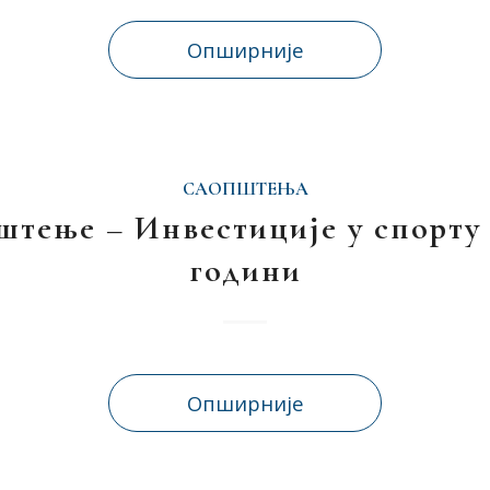
Опширније
САОПШТЕЊА
штење – Инвестиције у спорту у
години
Опширније