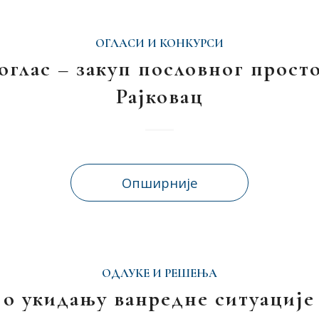
ОГЛАСИ И КОНКУРСИ
 оглас – закуп пословног прост
Рајковац
Опширније
ОДЛУКЕ И РЕШЕЊА
 о укидању ванредне ситуације 