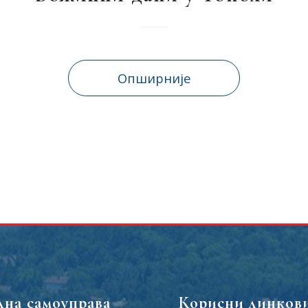
Опширније
лна самоуправа
Корисни линков