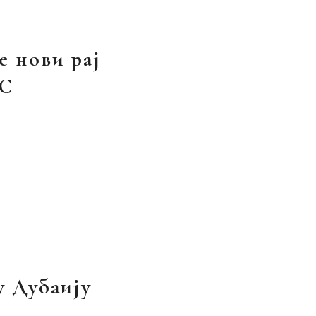
е нови рај
ТС
у Дубаију