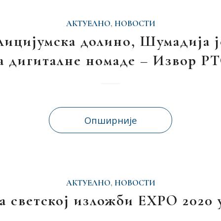
АКТУЕЛНО
,
НОВОСТИ
лицијумска долино, Шумадија ј
а дигиталне номаде – Извор Р
Опширније
АКТУЕЛНО
,
НОВОСТИ
а светској изложби EXPO 2020 