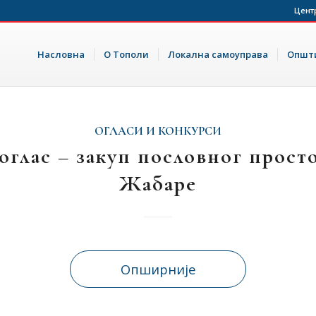
Цент
Насловна
О Тополи
Локална самоуправа
Општи
ОГЛАСИ И КОНКУРСИ
 оглас – закуп пословног прост
Жабаре
Опширније