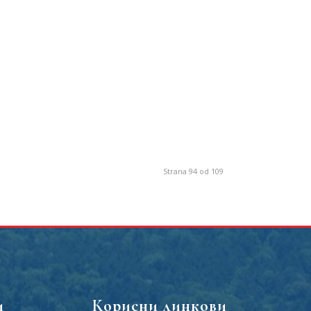
Strana 94 od 109
и
Корисни линкови