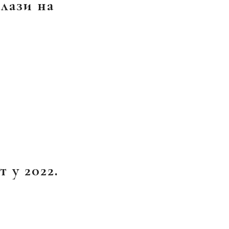
лази на
 у 2022.