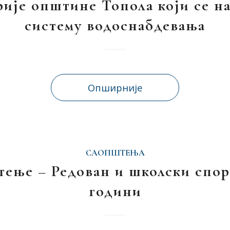
рије општине Топола који се на
систему водоснабдевања
Опширније
САОПШТЕЊА
ење – Редован и школски спорт
години