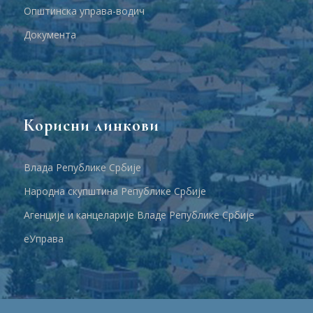
Општинска управа-водич
Документа
Корисни линкови
Влада Републике Србије
Народна скупштина Републике Србије
Агенције и канцеларије Владе Републике Србије
еУправа