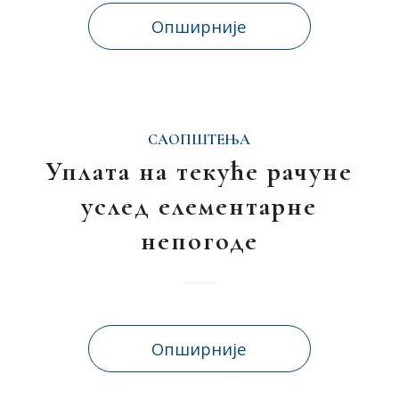
Опширније
САОПШТЕЊА
Уплата на текуће рачуне
услед елементарне
непогоде
Опширније