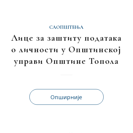
САОПШТЕЊА
Лице за заштиту података
о личности у Општинској
управи Општине Топола
Опширније