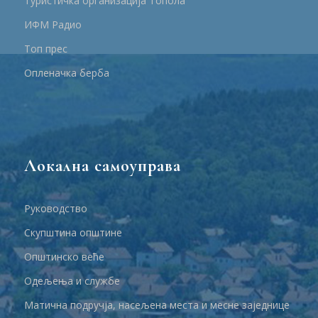
Туристичка организација Топола
ИФМ Радио
Топ прес
Опленачка берба
Локална самоуправа
Руководство
Скупштина општине
Општинско веће
Одељења и службе
Матична подручја, насељена места и месне заједнице