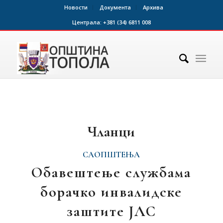
Новости
Документа
Архива
Централа:
+381 (34) 6811 008
Чланци
САОПШТЕЊА
Обавештење службама
борачко инвалидске
заштите ЈЛС