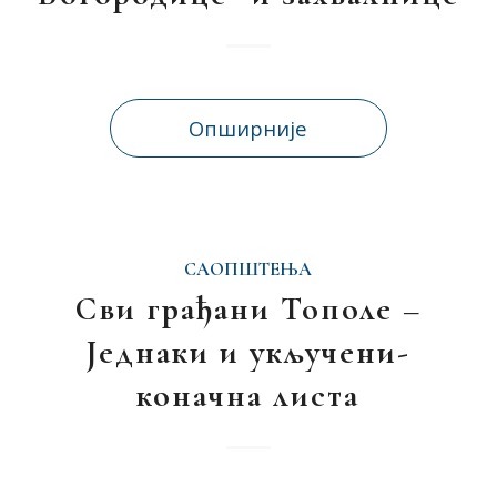
Опширније
САОПШТЕЊА
Сви грађани Тополе –
Једнаки и укључени-
коначна листа