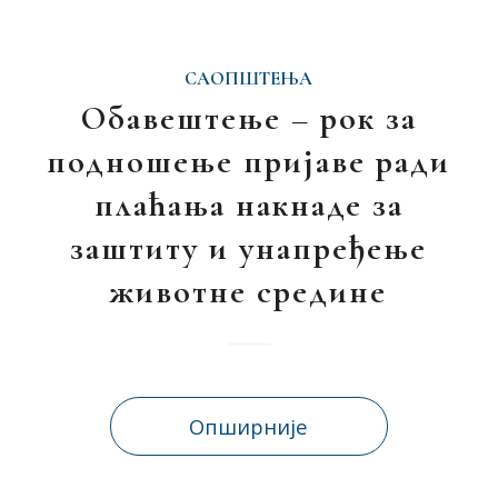
САОПШТЕЊА
Обавештење – рок за
подношење пријаве ради
плаћања накнаде за
заштиту и унапређење
животне средине
Опширније