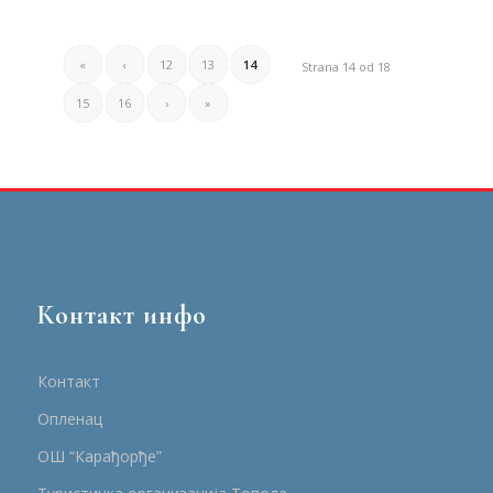
«
‹
12
13
14
Strana 14 od 18
15
16
›
»
Контакт инфо
Контакт
Опленац
ОШ “Карађорђе”