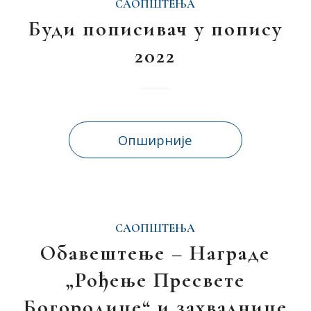
САОПШТЕЊА
Буди пописивач у попису
2022
Опширније
САОПШТЕЊА
Обавештење – Награде
„Рођење Пресвете
Богородице“ и захвалнице