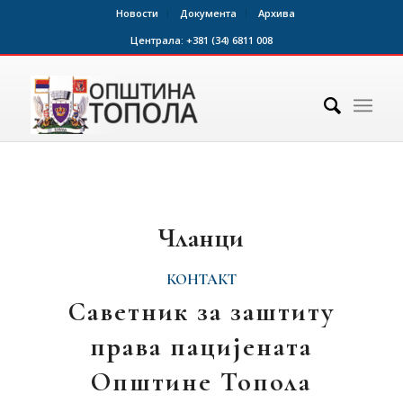
Новости
Документа
Архива
Централа:
+381 (34) 6811 008
Чланци
КОНТАКТ
Саветник за заштиту
права пацијената
Општине Топола