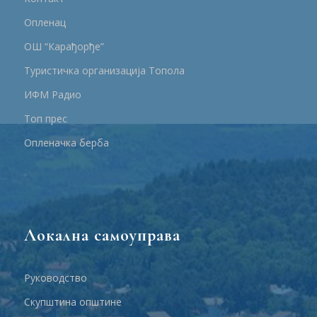
Опленац
ОШ “Карађорђе”
Туристичка организација Топола
ИФМ Радио
Топ прес
Опленачка берба
Локална самоуправа
Руководство
Скупштина општине